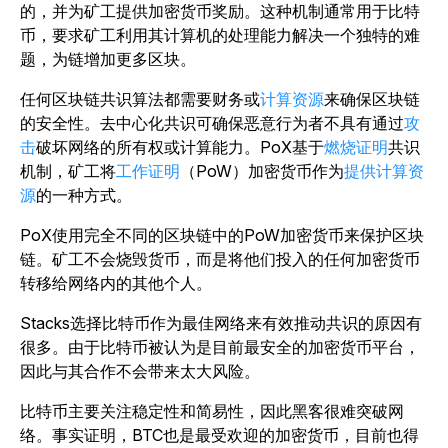
的，并为矿工提供加密货币奖励。这种机制通常用于比特
币，要求矿工利用其计算机的处理能力解决一个独特的难
题，为链增加更多区块。
任何区块链共识算法都需要财务或
计算资源
来确保区块链
的安全性。去中心化共识可确保恶意行为者不具有通过
攻
击
破坏网络的所有权或计算能力。PoX基于
燃烧证明
共识
机制，矿工将
工作证明
（PoW）加密货币作为
提供计算资
源
的一种方式。
PoX使用完全不同的区块链中的PoW加密货币来保护区块
链。矿工不会烧毁货币，而是将他们投入的任何加密货币
转移给网络内的其他个人。
Stacks选择比特币作为最佳网络来有效推动共识的原因有
很多。由于比特币被认为是目前最安全的加密货币平台，
因此与其合作不会带来太大风险。
比特币主要关注稳定性和简易性，因此黑客很难突破网
络。事实证明，BTC也是最受欢迎的加密货币，目前也得