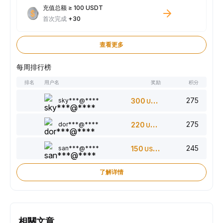
充值总额 ≥ 100 USDT
首次完成
+30
查看更多
每周排行榜
排名
用户名
奖励
积分
275
sky***@****
300
USDT
275
dor***@****
220
USDT
245
san***@****
150
USDT
了解详情
相關文章