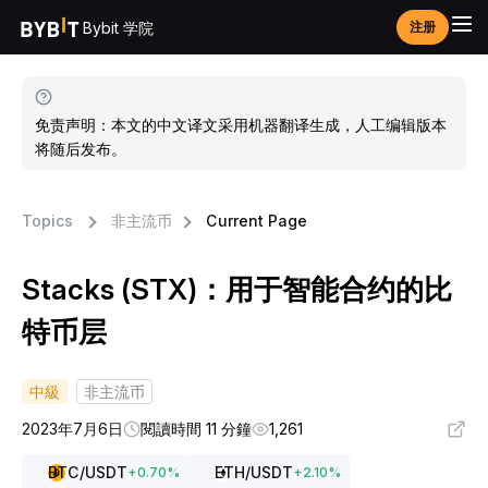
Bybit 学院
注册
免责声明：本文的中文译文采用机器翻译生成，人工编辑版本
将随后发布。
Topics
非主流币
Current Page
Stacks (STX)：用于智能合约的比
特币层
中級
非主流币
2023年7月6日
閱讀時間 11 分鐘
1,261
BTC
/USDT
ETH
/USDT
+
0.70
%
+
2.10
%