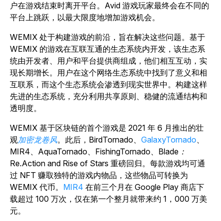
户在游戏结束时离开平台。Avid 游戏玩家最终会在不同的
平台上跳跃，以最大限度地增加游戏机会。
WEMIX 处于构建游戏的前沿，旨在解决这些问题。基于
WEMIX 的游戏在互联互通的生态系统内开发，该生态系
统由开发者、用户和平台提供商组成，他们相互互动，实
现长期增长。用户在这个网络生态系统中找到了意义和相
互联系，而这个生态系统会渗透到现实世界中。构建这样
先进的生态系统，充分利用共享原则、稳健的流通结构和
透明度。
WEMIX 基于区块链的首个游戏是 2021 年 6 月推出的壮
观
加密龙卷风
。此后，
BirdTornado
、
GalaxyTornado
、
MIR4
、
AquaTornado
、
FishingTornado
、
Blade：
Re.Action
and
Rise of Stars
重磅回归。每款游戏均可通
过 NFT 赚取独特的游戏内物品，这些物品可转换为
WEMIX 代币。
MIR4
在前三个月在 Google Play 商店下
载超过 100 万次，仅在第一个整月就带来约 1，000 万美
元。