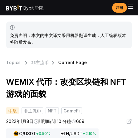
Bybit 学院
注册
免责声明：本文的中文译文采用机器翻译生成，人工编辑版本
将随后发布。
Topics
非主流币
Current Page
WEMIX 代币：改变区块链和 NFT
游戏的面貌
中級
非主流币
NFT
GameFi
2022年1月8日
閱讀時間 10 分鐘
669
BTC
/USDT
ETH
/USDT
+
0.50
%
+
2.10
%