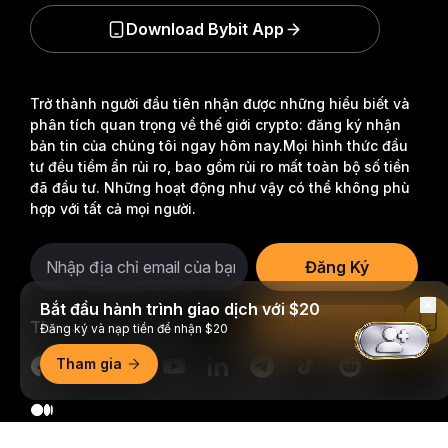
Download Bybit App
Trở thành người đầu tiên nhận được những hiểu biết và
phân tích quan trọng về thế giới crypto: đăng ký nhận
bản tin của chúng tôi ngay hôm nay.
Mọi hình thức đầu
tư đều tiềm ẩn rủi ro, bao gồm rủi ro mất toàn bộ số tiền
đã đầu tư. Những hoạt động như vậy có thể không phù
hợp với tất cả mọi người.
Đăng Ký
Bắt đầu hành trình giao dịch với $20
Đọc Trên Bybit App
Theo dõi chúng tôi
Đăng ký và nạp tiền để nhận $20
Tham gia