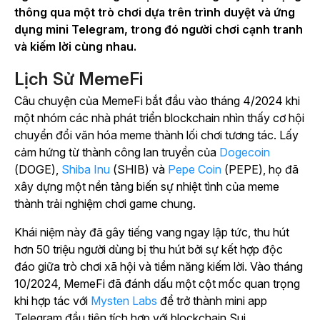
thông qua một trò chơi dựa trên trình duyệt và ứng
dụng mini Telegram, trong đó người chơi cạnh tranh
và kiếm lời cùng nhau.
Lịch Sử MemeFi
Câu chuyện của MemeFi bắt đầu vào tháng 4/2024 khi
một nhóm các nhà phát triển blockchain nhìn thấy cơ hội
chuyển đổi văn hóa meme thành lối chơi tương tác. Lấy
cảm hứng từ thành công lan truyền của
Dogecoin
(DOGE),
Shiba Inu
(SHIB) và
Pepe Coin
(PEPE), họ đã
xây dựng một nền tảng biến sự nhiệt tình của meme
thành trải nghiệm chơi game chung.
Khái niệm này đã gây tiếng vang ngay lập tức, thu hút
hơn 50 triệu người dùng bị thu hút bởi sự kết hợp độc
đáo giữa trò chơi xã hội và tiềm năng kiếm lời. Vào tháng
10/2024, MemeFi đã đánh dấu một cột mốc quan trọng
khi hợp tác với
Mysten Labs
để trở thành mini app
Telegram đầu tiên tích hợp với blockchain Sui.