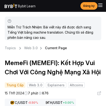
Bybit Learn
Đăng ký
Miễn Trừ Trách Nhiệm: Bài viết này đã được dịch sang
Tiếng Việt bằng machine translation. Chúng tôi sẽ đăng
phiên bản nâng cao sau.
Topics
Web 3.0
Current Page
MemeFi (MEMEFI): Kết Hợp Vui
Chơi Với Công Nghệ Mạng Xã Hội
Trung Cấp
Web 3.0
Explainers
Altcoins
15 Th11 2024
7 phút
876
BTC
/USDT
ETH
/USDT
-0.50
%
+
0.00
%