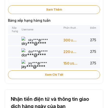
Xem Thêm
Bảng xếp hạng hàng tuần
Xếp
Phần thưởng
Điểm
Username
hạng
275
sky***@****
300
USDT
275
dor***@****
220
USDT
275
jay***@****
150
USDT
Xem Chi Tiết
Nhận tiền điện tử và thông tin giao
dịch hàng ngày của bạn