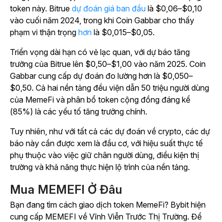
token này. Bitrue
dự đoán giá ban đầu
là $0,06–$0,10
vào cuối năm 2024, trong khi Coin Gabbar cho thấy
phạm vi thận trọng
hơn
là
$0,015–$0,05.
Triển vọng dài hạn có vẻ lạc quan, với dự báo tăng
trưởng của Bitrue lên $0,50–$1,00 vào năm 2025. Coin
Gabbar cung cấp dự đoán đo lường hơn là $0,050–
$0,50. Cả hai nền tảng đều viện dẫn 50 triệu người dùng
của MemeFi và phân bổ token cộng đồng đáng kể
(85%) là các yếu tố tăng trưởng chính.
Tuy nhiên, như với tất cả các dự đoán về crypto, các dự
báo này cần được xem là đầu cơ, với hiệu suất thực tế
phụ thuộc vào việc giữ chân người dùng, điều kiện thị
trường và khả năng thực hiện lộ trình của nền tảng.
Mua MEMEFI Ở Đâu
Bạn đang tìm cách giao dịch token MemeFi? Bybit hiện
cung cấp MEMEFI về Vĩnh Viễn Trước Thị Trường. Để