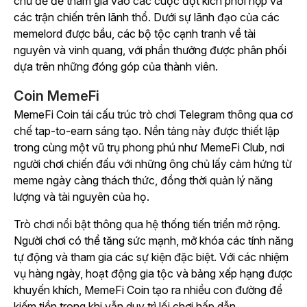
chủ đề để tham gia vào các cuộc đột kích phối hợp và
các trận chiến trên lãnh thổ. Dưới sự lãnh đạo của các
memelord được bầu, các bộ tộc cạnh tranh về tài
nguyên và vinh quang, với phần thưởng được phân phối
dựa trên những đóng góp của thành viên.
Coin MemeFi
MemeFi Coin
tái cấu trúc trò chơi Telegram thông qua cơ
chế tap-to-earn sáng tạo. Nền tảng này được thiết lập
trong cùng một vũ trụ phong phú như
MemeFi Club
, nơi
người chơi chiến đấu với những ông chủ lấy cảm hứng từ
meme ngày càng thách thức, đồng thời quản lý năng
lượng và tài nguyên của họ.
Trò chơi nổi bật thông qua hệ thống tiến triển mở rộng.
Người chơi có thể tăng sức mạnh, mở khóa các tính năng
tự động và tham gia các sự kiện đặc biệt. Với các nhiệm
vụ hàng ngày, hoạt động gia tộc và bảng xếp hạng được
khuyến khích,
MemeFi Coin
tạo ra nhiều con đường để
kiếm tiền trong khi vẫn duy trì lối chơi hấp dẫn.