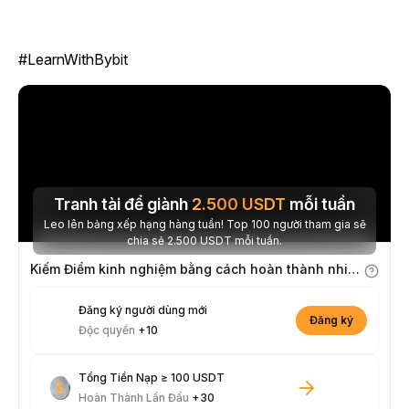
#LearnWithBybit
Tranh tài để giành
2.500
USDT
mỗi tuần
Leo lên bảng xếp hạng hàng tuần! Top 100 người tham gia sẽ
chia sẻ 2.500 USDT mỗi tuần.
Kiếm Điểm kinh nghiệm bằng cách hoàn thành nhiệm vụ
Đăng ký người dùng mới
Đăng ký
Độc quyền
+10
Tổng Tiền Nạp ≥ 100 USDT
Hoàn Thành Lần Đầu
+30