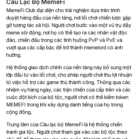
Câu Lạc Bộ MemeFi
MemeFi Club
đại diện cho trải nghiệm dựa trên trình
duyệt hàng đầu của nền tảng, nơi lối chơi chiến lược gặp
gỡ tương tác xã hội. Người chơi bước vào một vũ trụ đầy
meme sôi động, nơi họ có thể tạo ra các nhân vật độc
đáo, chiến đấu trong các tình huống PvP và PvE và
vượt qua các cấp bậc để trở thành memelord có ảnh
hưởng.
Hệ thống giao dịch chính của nền tảng này bổ sung một
lớp đầu tư vào lối chơi, cho phép người chơi thu lợi nhuận
từ việc hỗ trợ các game thủ thành công. Thông qua các
nhiệm vụ hàng ngày, các trận chiến của cấp trên và các
cuộc đột kích của bộ tộc, người chơi có thể kiếm token
MEMEFI trong khi xây dựng danh tiếng của họ trong
cộng đồng.
Trung tâm của
Câu
lạc bộ MemeFi
là hệ thống chiến
tranh gia tộc. Người chơi tham gia vào các bộ tộc theo