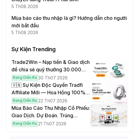
5 Th08 2026
Mùa báo cáo thu nhập là gì? Hướng dẫn cho người
mới bắt đầu
5 Th08 2026
Sự Kiện Trending
Trade2Win – Nạp tiền & Giao dịch
để chia sẻ quỹ thưởng 30.000
USDT
Đang Diễn Ra
30 Th07 2026
🇻🇳 Sự Kiện Độc Quyền Tradfi
Affiliate Mới — Hoa Hồng 100% &
Hoàn Phí Qua Đêm
Đang Diễn Ra
22 Th07 2026
Mùa Báo Cáo Thu Nhập Cổ Phiếu:
Giao Dịch. Dự Đoán. Trúng
Cybertruck!
Đang Diễn Ra
21 Th07 2026