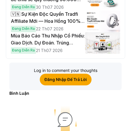
USDT
Đang Diễn Ra
30 Th07 2026
🇻🇳 Sự Kiện Độc Quyền Tradfi
Affiliate Mới — Hoa Hồng 100% &
Hoàn Phí Qua Đêm
Đang Diễn Ra
22 Th07 2026
Mùa Báo Cáo Thu Nhập Cổ Phiếu:
Giao Dịch. Dự Đoán. Trúng
Cybertruck!
Đang Diễn Ra
21 Th07 2026
Log in to comment your thoughts
Đăng Nhập Để Trả Lời
Bình Luận