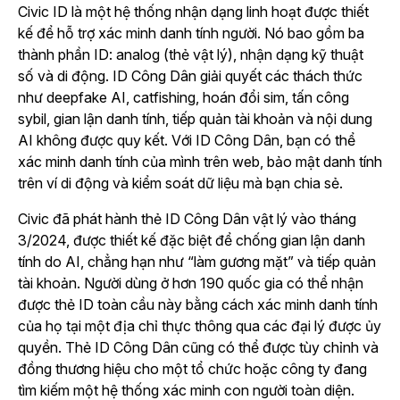
Civic ID là một hệ thống nhận dạng linh hoạt được thiết
kế để hỗ trợ xác minh danh tính người. Nó bao gồm ba
thành phần ID: analog (thẻ vật lý), nhận dạng kỹ thuật
số và di động. ID Công Dân giải quyết các thách thức
như deepfake AI, catfishing, hoán đổi sim, tấn công
sybil, gian lận danh tính, tiếp quản tài khoản và nội dung
AI không được quy kết. Với ID Công Dân, bạn có thể
xác minh danh tính của mình trên web, bảo mật danh tính
trên ví di động và kiểm soát dữ liệu mà bạn chia sẻ.
Civic đã phát hành thẻ ID Công Dân vật lý vào tháng
3/2024, được thiết kế đặc biệt để chống gian lận danh
tính do AI, chẳng hạn như “làm gương mặt” và tiếp quản
tài khoản. Người dùng ở hơn 190 quốc gia có thể nhận
được thẻ ID toàn cầu này bằng cách xác minh danh tính
của họ tại một địa chỉ thực thông qua các đại lý được ủy
quyền. Thẻ ID Công Dân cũng có thể được tùy chỉnh và
đồng thương hiệu cho một tổ chức hoặc công ty đang
tìm kiếm một hệ thống xác minh con người toàn diện.