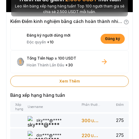
Leo lên bảng xếp hạng hàng tuần! Top 100 người tham gia sẽ
chia sẻ 2.500 USDT mỗi tuần.
Kiếm Điểm kinh nghiệm bằng cách hoàn thành nhiệm vụ
Đăng ký người dùng mới
Đăng ký
Độc quyền
+10
Tổng Tiền Nạp ≥ 100 USDT
Hoàn Thành Lần Đầu
+30
Xem Thêm
Bảng xếp hạng hàng tuần
Xếp
Phần thưởng
Điểm
Username
hạng
275
sky***@****
300
USDT
275
dor***@****
220
USDT