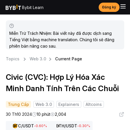
Bybit Learn
Đăng ký
Miễn Trừ Trách Nhiệm: Bài viết này đã được dịch sang
Tiếng Việt bằng machine translation. Chúng tôi sẽ đăng
phiên bản nâng cao sau.
Topics
Web 3.0
Current Page
Civic (CVC): Hợp Lý Hóa Xác
Minh Danh Tính Trên Các Chuỗi
Trung Cấp
Web 3.0
Explainers
Altcoins
30 Th10 2024
10 phút
2,004
BTC
/USDT
ETH
/USDT
-0.60
%
-0.30
%