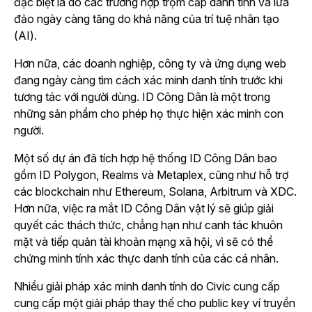
đặc biệt là do các trường hợp trộm cắp danh tính và lừa
đảo ngày càng tăng do khả năng của trí tuệ nhân tạo
(AI).
Hơn nữa, các doanh nghiệp, công ty và ứng dụng web
đang ngày càng tìm cách xác minh danh tính trước khi
tương tác với người dùng. ID Công Dân là một trong
những sản phẩm cho phép họ thực hiện xác minh con
người.
Một số dự án đã tích hợp hệ thống ID Công Dân bao
gồm ID Polygon, Realms và Metaplex, cũng như hỗ trợ
các blockchain như Ethereum, Solana, Arbitrum và XDC.
Hơn nữa, việc ra mắt ID Công Dân vật lý sẽ giúp giải
quyết các thách thức, chẳng hạn như canh tác khuôn
mặt và tiếp quản tài khoản mạng xã hội, vì sẽ có thể
chứng minh tính xác thực danh tính của các cá nhân.
Nhiều giải pháp xác minh danh tính do Civic cung cấp
cung cấp một giải pháp thay thế cho public key ví truyền