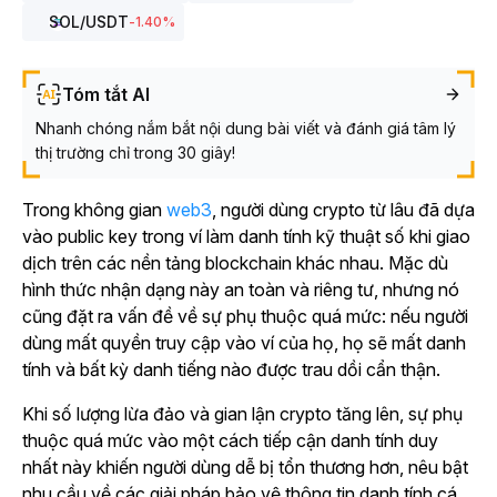
SOL
/USDT
-1.40
%
Tóm tắt AI
Nhanh chóng nắm bắt nội dung bài viết và đánh giá tâm lý
thị trường chỉ trong 30 giây!
Trong
không gian
web3
, người dùng crypto từ lâu đã dựa
vào public key trong ví làm danh tính kỹ thuật số khi giao
dịch trên các nền tảng blockchain khác nhau.
Mặc dù
hình thức nhận dạng này an toàn và riêng tư, nhưng nó
cũng đặt ra vấn đề về sự phụ thuộc quá mức: nếu người
dùng mất quyền truy cập vào ví của họ, họ sẽ mất danh
tính và bất kỳ danh tiếng nào được trau dồi cẩn thận.
Khi số lượng lừa đảo và gian lận crypto tăng lên, sự phụ
thuộc quá mức vào một cách tiếp cận danh tính duy
nhất này khiến người dùng dễ bị tổn thương hơn, nêu bật
nhu cầu về các giải pháp bảo vệ thông tin danh tính cá