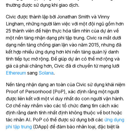
thường được sử dụng khi giao dịch.
Civic được thành lập bởi Jonathan Smith và Vinny
Lingham, những người làm việc với một đội ngũ gồm hơn
25 thành viên để hiện thực hóa tầm nhìn của dự án về
một nền tảng nhận dạng phi tập trung. Civic ra mắt dưới
dạng nền tảng chống gian lận vào năm 2015, nhưng đã
kết hợp nhiều ứng dụng hơn khi nền tảng quản lý danh
tính tiếp tục mở rộng. Để giúp dự án có thể mở rộng và
giá cả phải chăng hơn, Civic đã di chuyển từ
mạng lưới
Ethereum
sang
Solana
.
Nền tảng nhận dạng an toàn của Civic sử dụng khái niệm
Proof of Personhood (PoP), xác định rằng một người
được liên kết với một ví duy nhất do con người vận hành.
Cơ chế này nhắm vào các tổ chức đang tìm cách xác
định rằng danh tính nhất định không thuộc về bot hoặc
tác nhân AI. PoP có thể được sử dụng bởi
các
ứng dụng
phi tập trung
(DApp) để đảm bảo nhân loại, đặc biệt là