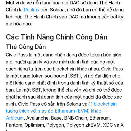
Một ví dụ về nền tảng quản trị DAO sử dụng Thẻ Hành
Chính là
Realms
trên Solana, nhờ đó bạn có thể dễ dàng
tích hợp Thẻ Hành Chính vào DAO mà không cần bất kỳ
mã hóa nào.
Các Tính Năng Chính Công Dân
Thẻ Công Dân
Civic Pass là một dạng nhận dạng được token hóa giúp
mọi người quản lý và xác minh danh tính của họ một
cách riêng tư trên các blockchain khác nhau. Civic Pass
là một dạng token soulbound (SBT), vì nó đại diện cho
một khía cạnh nhất định trong danh tính kỹ thuật số của
bạn. Là một SBT, không thể chuyển và chỉ có thể được
phát hành sau khi danh tính của một người đã được xác
minh. Civic Pass có sẵn trên Solana và
11 blockchain
tương thích với máy ảo Ethereum (EVM) khác
—
Arbitrum
, Avalanche, Base, BNB Chain, Ethereum,
Fantom, Optimism, Polygon, Polygon zkEVM, XDC và X