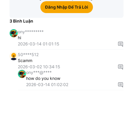
Đăng Nhập Để Trả Lời
3
Bình Luận
ony*********
hi
2026-03-14 01:01:15
50****512
Scamm
2026-03-02 10:34:15
ony***@****
how do you know
2026-03-14 01:02:02