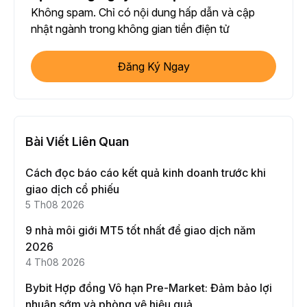
Không spam. Chỉ có nội dung hấp dẫn và cập
nhật ngành trong không gian tiền điện tử
Đăng Ký Ngay
Bài Viết Liên Quan
Cách đọc báo cáo kết quả kinh doanh trước khi
giao dịch cổ phiếu
5 Th08 2026
9 nhà môi giới MT5 tốt nhất để giao dịch năm
2026
4 Th08 2026
Bybit Hợp đồng Vô hạn Pre-Market: Đảm bảo lợi
nhuận sớm và phòng vệ hiệu quả