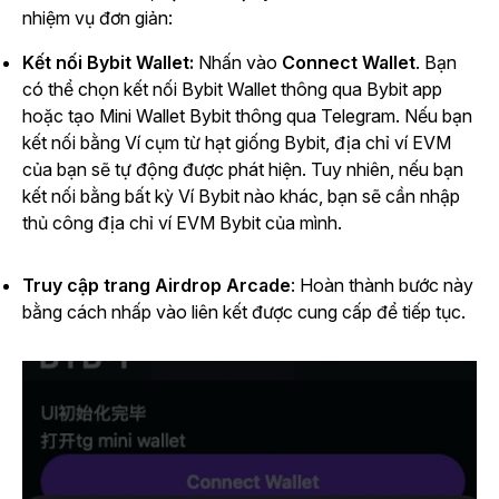
nhiệm vụ đơn giản:
Kết nối Bybit Wallet:
Nhấn vào
Connect Wallet
. Bạn
có thể chọn kết nối Bybit Wallet thông qua Bybit app
hoặc tạo Mini Wallet Bybit thông qua Telegram. Nếu bạn
kết nối bằng Ví cụm từ hạt giống Bybit, địa chỉ ví EVM
của bạn sẽ tự động được phát hiện. Tuy nhiên, nếu bạn
kết nối bằng bất kỳ Ví Bybit nào khác, bạn sẽ cần nhập
thủ công địa chỉ ví EVM Bybit của mình.
Truy cập trang Airdrop Arcade
: Hoàn thành bước này
bằng cách nhấp vào liên kết được cung cấp để tiếp tục.