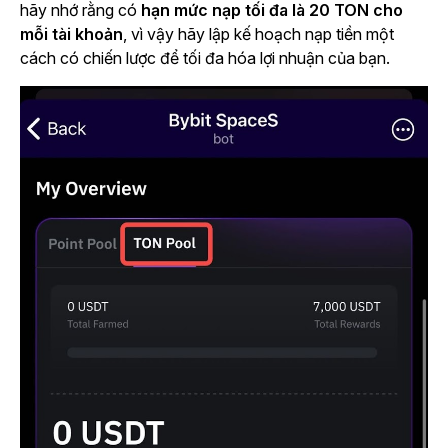
hãy nhớ rằng có
hạn mức nạp tối đa là 20 TON cho
mỗi tài khoản
, vì vậy hãy lập kế hoạch nạp tiền một
cách có chiến lược để tối đa hóa lợi nhuận của bạn.