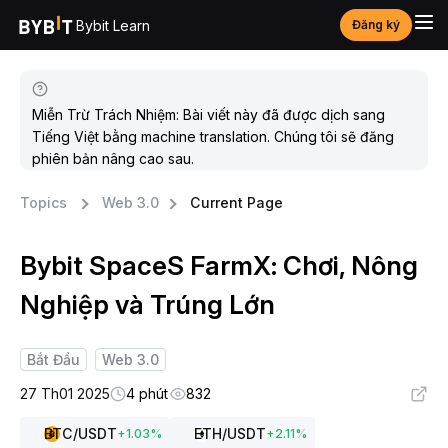
Bybit Learn
Đăng ký
Miễn Trừ Trách Nhiệm: Bài viết này đã được dịch sang
Tiếng Việt bằng machine translation. Chúng tôi sẽ đăng
phiên bản nâng cao sau.
Topics
Web 3.0
Current Page
Bybit SpaceS FarmX: Chơi, Nông
Nghiệp và Trúng Lớn
Bắt Đầu
Web 3.0
27 Th01 2025
4 phút
832
BTC
/USDT
ETH
/USDT
+
1.03
%
+
2.11
%