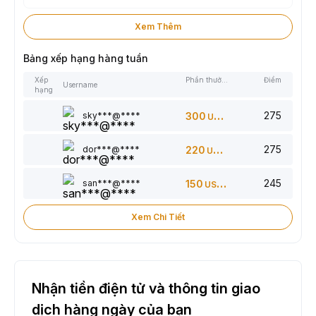
Xem Thêm
Bảng xếp hạng hàng tuần
Xếp
Phần thưởng
Điểm
Username
hạng
275
sky***@****
300
USDT
275
dor***@****
220
USDT
245
san***@****
150
USDT
Xem Chi Tiết
Nhận tiền điện tử và thông tin giao
dịch hàng ngày của bạn