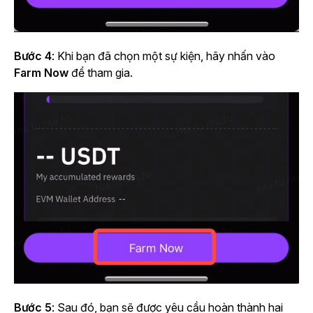
Bước 4
: Khi bạn đã chọn một sự kiện, hãy nhấn vào
Farm Now
để tham gia.
Bước 5
: Sau đó, bạn sẽ được yêu cầu hoàn thành hai