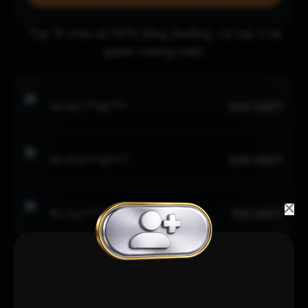
Top 10 chia sẻ 50% tổng thưởng, và top 3 sẽ
giành vương miện
300 USDT
No.
1
sky***@****
220 USDT
No.
2
dor***@****
150 USDT
No.
3
san***@****