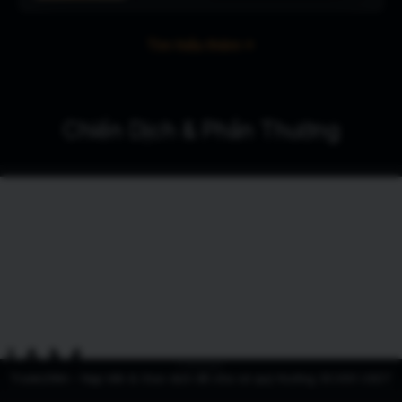
Tìm hiểu thêm
Chiến Dịch & Phần Thưởng
5 phút đọc
Trade2Win – Nạp tiền & Giao dịch để chia sẻ quỹ thưởng 30.000 USDT