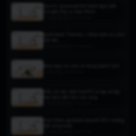
How to download the Bybit App with
Google Play or App Store
•
Hướng dẫn Bybit
6 phút đọc
Bybit Bank Transfer +: Khái niệm và cách
bắt đầu
•
Hướng dẫn Bybit
10 phút đọc
Khái niệm và cách sử dụng Bybit Card
•
Bybit Card
12 phút đọc
Hiểu về việc định Giá IPO: từ lập sổ tập
hợp lệnh đến Giá cuối cùng
•
Hướng dẫn Bybit
5 phút đọc
Cách tham gia Bybit SpaceX IPO: Hướng
dẫn từng bước
•
Hướng dẫn Bybit
8 phút đọc