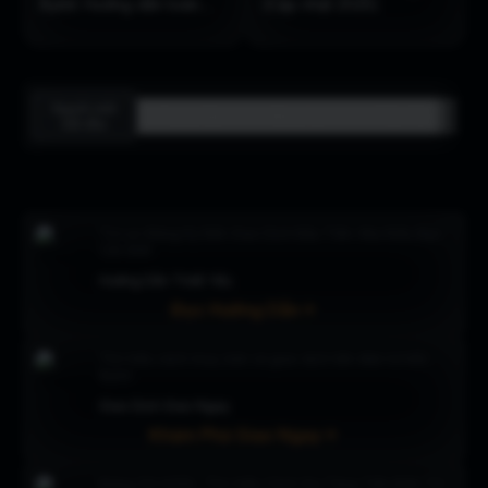
Bybit: Hướng dẫn toàn
(Cập nhật 2025)
tập về cổ phiếu on-chain
Người mới
Trung Cấp
Nâng Cao
Phân Tích
bắt đầu
Từ Lúc Đăng Ký Đến Giao Dịch Đầu Tiên: Mọi Điều Bạn
Cần Biết
Hướng Dẫn Thiết Yếu
Đọc Hướng Dẫn
Tìm hiểu cách mua, bán và giao dịch tiền điện tử trên
Bybit
Giao Dịch Giao Ngay
Khám Phá Giao Ngay
Đừng Chỉ HODL: Tìm Hiểu Cách Gia Tăng Tiền Điện Tử