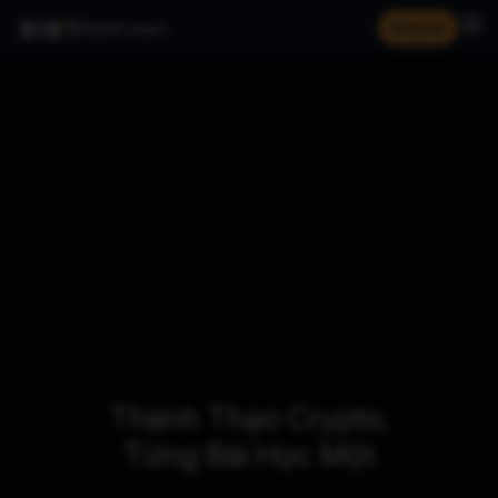
Bybit Learn
Đăng ký
Thành Thạo Crypto,
Từng Bài Học Một