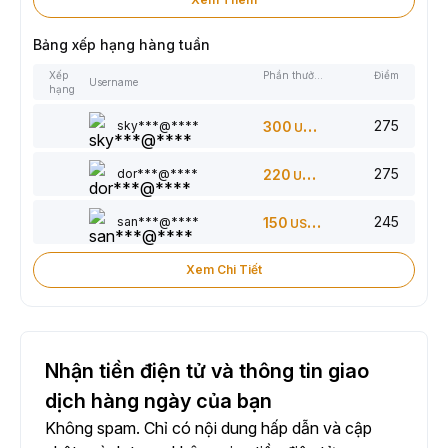
Bảng xếp hạng hàng tuần
Xếp
Phần thưởng
Điểm
Username
hạng
275
sky***@****
300
USDT
275
dor***@****
220
USDT
245
san***@****
150
USDT
Xem Chi Tiết
Nhận tiền điện tử và thông tin giao
dịch hàng ngày của bạn
Không spam. Chỉ có nội dung hấp dẫn và cập