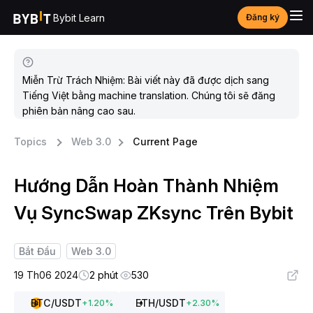
Bybit Learn
Đăng ký
Miễn Trừ Trách Nhiệm: Bài viết này đã được dịch sang
Tiếng Việt bằng machine translation. Chúng tôi sẽ đăng
phiên bản nâng cao sau.
Topics
Web 3.0
Current Page
Hướng Dẫn Hoàn Thành Nhiệm
Vụ SyncSwap ZKsync Trên Bybit
Bắt Đầu
Web 3.0
19 Th06 2024
2 phút
530
BTC
/USDT
ETH
/USDT
+
1.20
%
+
2.30
%