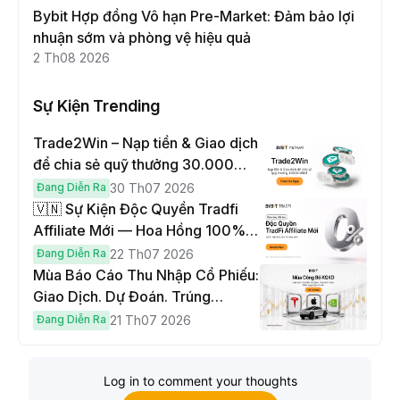
Bybit Hợp đồng Vô hạn Pre-Market: Đảm bảo lợi
nhuận sớm và phòng vệ hiệu quả
2 Th08 2026
Sự Kiện Trending
Trade2Win – Nạp tiền & Giao dịch
để chia sẻ quỹ thưởng 30.000
USDT
Đang Diễn Ra
30 Th07 2026
🇻🇳 Sự Kiện Độc Quyền Tradfi
Affiliate Mới — Hoa Hồng 100% &
Hoàn Phí Qua Đêm
Đang Diễn Ra
22 Th07 2026
Mùa Báo Cáo Thu Nhập Cổ Phiếu:
Giao Dịch. Dự Đoán. Trúng
Cybertruck!
Đang Diễn Ra
21 Th07 2026
Log in to comment your thoughts