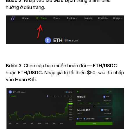
Bước 2
: Nhấp vào
tab
Giao Dịch
trong thanh điều
hướng ở đầu trang.
Bước 3
: Chọn cặp bạn muốn hoán đổi —
ETH/USDC
hoặc
ETH/USDC.
Nhập giá trị tối thiểu $50, sau đó nhấp
vào
Hoán Đổi
.