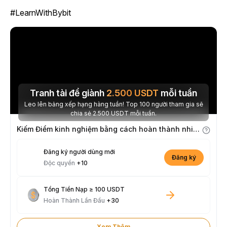
#LearnWithBybit
Tranh tài để giành
2.500
USDT
mỗi tuần
Leo lên bảng xếp hạng hàng tuần! Top 100 người tham gia sẽ
chia sẻ 2.500 USDT mỗi tuần.
Kiếm Điểm kinh nghiệm bằng cách hoàn thành nhiệm vụ
Đăng ký người dùng mới
Đăng ký
Độc quyền
+10
Tổng Tiền Nạp ≥ 100 USDT
Hoàn Thành Lần Đầu
+30
Xem Thêm