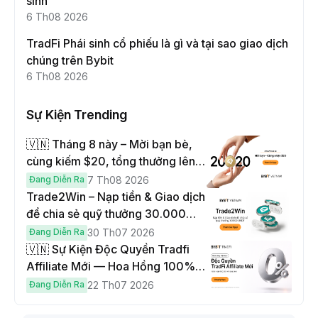
sinh
6 Th08 2026
TradFi Phái sinh cổ phiếu là gì và tại sao giao dịch
chúng trên Bybit
6 Th08 2026
Sự Kiện Trending
🇻🇳 Tháng 8 này – Mời bạn bè,
cùng kiếm $20, tổng thưởng lên
đến $1,000
Đang Diễn Ra
7 Th08 2026
Trade2Win – Nạp tiền & Giao dịch
để chia sẻ quỹ thưởng 30.000
USDT
Đang Diễn Ra
30 Th07 2026
🇻🇳 Sự Kiện Độc Quyền Tradfi
Affiliate Mới — Hoa Hồng 100% &
Hoàn Phí Qua Đêm
Đang Diễn Ra
22 Th07 2026