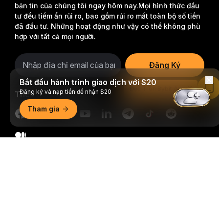
bản tin của chúng tôi ngay hôm nay.
Mọi hình thức đầu
tư đều tiềm ẩn rủi ro, bao gồm rủi ro mất toàn bộ số tiền
đã đầu tư. Những hoạt động như vậy có thể không phù
hợp với tất cả mọi người.
Đăng Ký
Bắt đầu hành trình giao dịch với $20
Đọc Trên Bybit App
Đăng ký và nạp tiền để nhận $20
Theo dõi chúng tôi
Tham gia
Tóm tắt chi tiết
© 2018-2026 Bybit.com. Đã đăng ký bản quyền.