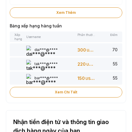
Xem Thêm
Bảng xếp hạng hàng tuần
Xếp
Phần thưởng
Điểm
Username
hạng
70
dai***@****
300
USDT
55
tak***@****
220
USDT
55
bar***@****
150
USDT
Xem Chi Tiết
Nhận tiền điện tử và thông tin giao
dịch hàng ngày của bạn