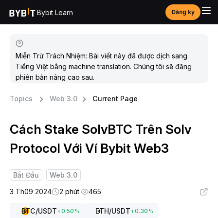
Bybit Learn
Đăng ký
Miễn Trừ Trách Nhiệm: Bài viết này đã được dịch sang
Tiếng Việt bằng machine translation. Chúng tôi sẽ đăng
phiên bản nâng cao sau.
Topics
Web 3.0
Current Page
Cách Stake SolvBTC Trên Solv
Protocol Với Ví Bybit Web3
Bắt Đầu
Web 3.0
3 Th09 2024
2 phút
465
BTC
/USDT
ETH
/USDT
+
0.50
%
+
0.30
%