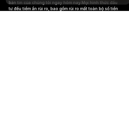
bản tin của chúng tôi ngay hôm nay.
Mọi hình thức đầu
tư đều tiềm ẩn rủi ro, bao gồm rủi ro mất toàn bộ số tiền
đã đầu tư. Những hoạt động như vậy có thể không phù
Tóm tắt chi tiết
hợp với tất cả mọi người.
Đăng Ký
Theo dõi chúng tôi
© 2018-2026 Bybit.com. Đã đăng ký bản quyền.