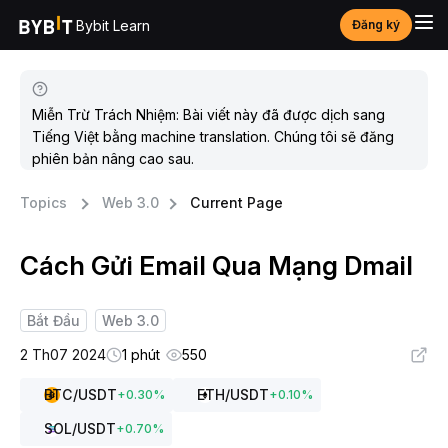
Bybit Learn
Đăng ký
Miễn Trừ Trách Nhiệm: Bài viết này đã được dịch sang
Tiếng Việt bằng machine translation. Chúng tôi sẽ đăng
phiên bản nâng cao sau.
Topics
Web 3.0
Current Page
Cách Gửi Email Qua Mạng Dmail
Bắt Đầu
Web 3.0
2 Th07 2024
1 phút
550
BTC
/USDT
ETH
/USDT
+
0.30
%
+
0.10
%
SOL
/USDT
+
0.70
%