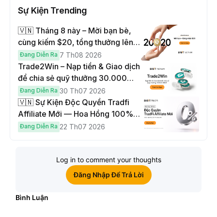
Sự Kiện Trending
🇻🇳 Tháng 8 này – Mời bạn bè,
cùng kiếm $20, tổng thưởng lên
đến $1,000
Đang Diễn Ra
7 Th08 2026
Trade2Win – Nạp tiền & Giao dịch
để chia sẻ quỹ thưởng 30.000
USDT
Đang Diễn Ra
30 Th07 2026
🇻🇳 Sự Kiện Độc Quyền Tradfi
Affiliate Mới — Hoa Hồng 100% &
Hoàn Phí Qua Đêm
Đang Diễn Ra
22 Th07 2026
Log in to comment your thoughts
Đăng Nhập Để Trả Lời
Bình Luận