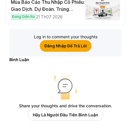
Mùa Báo Cáo Thu Nhập Cổ Phiếu:
Giao Dịch. Dự Đoán. Trúng
Cybertruck!
Đang Diễn Ra
21 Th07 2026
Log in to comment your thoughts
Đăng Nhập Để Trả Lời
Bình Luận
Share your thoughts and drive the conversation.
Hãy Là Người Đầu Tiên Bình Luận