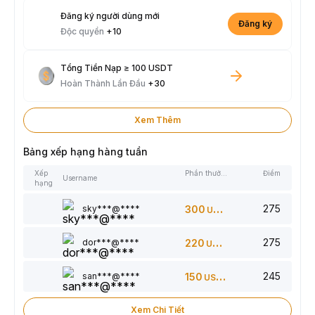
Đăng ký người dùng mới
Đăng ký
Độc quyền
+10
Tổng Tiền Nạp ≥ 100 USDT
Hoàn Thành Lần Đầu
+30
Xem Thêm
Bảng xếp hạng hàng tuần
Xếp
Phần thưởng
Điểm
Username
hạng
275
sky***@****
300
USDT
275
dor***@****
220
USDT
245
san***@****
150
USDT
Xem Chi Tiết