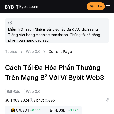
Bybit Learn
Đăng ký
Miễn Trừ Trách Nhiệm: Bài viết này đã được dịch sang
Tiếng Việt bằng machine translation. Chúng tôi sẽ đăng
phiên bản nâng cao sau.
Topics
Web 3.0
Current Page
Cách Tối Đa Hóa Phần Thưởng
Trên Mạng B² Với Ví Bybit Web3
Bắt Đầu
Web 3.0
30 Th08 2024
3 phút
385
BTC
/USDT
ETH
/USDT
+
0.56
%
+
1.89
%