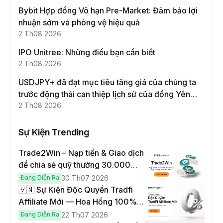
Bybit Hợp đồng Vô hạn Pre-Market: Đảm bảo lợi
nhuận sớm và phòng vệ hiệu quả
2 Th08 2026
IPO Unitree: Những điều bạn cần biết
2 Th08 2026
USDJPY+ đã đạt mục tiêu tăng giá của chúng ta
trước động thái can thiệp lịch sử của đồng Yên
Nhật!
2 Th08 2026
Sự Kiện Trending
Trade2Win – Nạp tiền & Giao dịch
để chia sẻ quỹ thưởng 30.000
USDT
Đang Diễn Ra
30 Th07 2026
🇻🇳 Sự Kiện Độc Quyền Tradfi
Affiliate Mới — Hoa Hồng 100% &
Hoàn Phí Qua Đêm
Đang Diễn Ra
22 Th07 2026