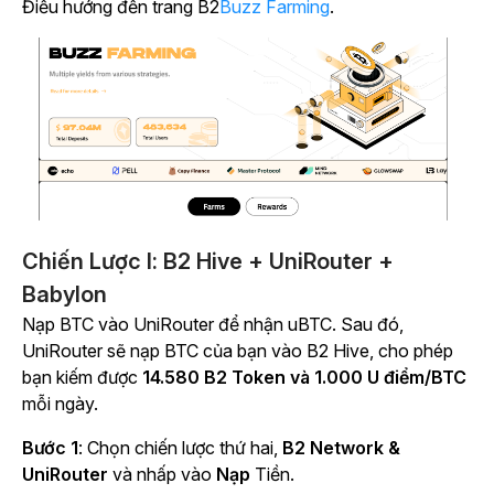
Điều hướng đến trang B2
Buzz Farming
.
Chiến Lược I: B2 Hive + UniRouter +
Babylon
Nạp BTC vào UniRouter để nhận uBTC. Sau đó,
UniRouter sẽ nạp BTC của bạn vào B2 Hive, cho phép
bạn kiếm được
14.580 B2 Token và 1.000 U điểm/BTC
mỗi ngày.
Bước 1
: Chọn chiến lược thứ hai,
B2 Network &
UniRouter
và nhấp vào
Nạp
Tiền.