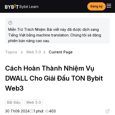
Bybit Learn
Đăng ký
Miễn Trừ Trách Nhiệm: Bài viết này đã được dịch sang
Tiếng Việt bằng machine translation. Chúng tôi sẽ đăng
phiên bản nâng cao sau.
Topics
Web 3.0
Current Page
Cách Hoàn Thành Nhiệm Vụ
DWALL Cho Giải Đấu TON Bybit
Web3
Bắt Đầu
Web 3.0
30 Th08 2024
1 phút
403