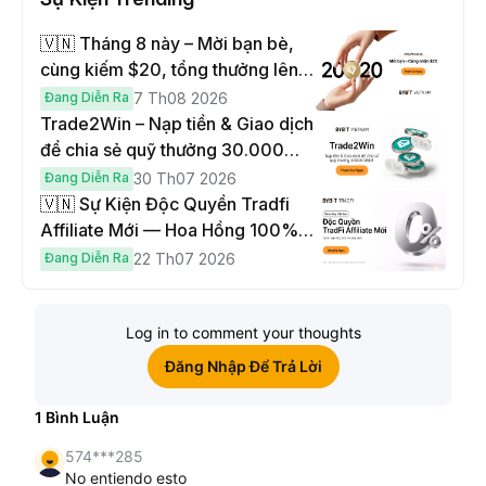
🇻🇳 Tháng 8 này – Mời bạn bè,
cùng kiếm $20, tổng thưởng lên
đến $1,000
Đang Diễn Ra
7 Th08 2026
Trade2Win – Nạp tiền & Giao dịch
để chia sẻ quỹ thưởng 30.000
USDT
Đang Diễn Ra
30 Th07 2026
🇻🇳 Sự Kiện Độc Quyền Tradfi
Affiliate Mới — Hoa Hồng 100% &
Hoàn Phí Qua Đêm
Đang Diễn Ra
22 Th07 2026
Log in to comment your thoughts
Đăng Nhập Để Trả Lời
1
Bình Luận
574***285
No entiendo esto