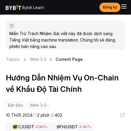
Bybit Learn
Đăng ký
Miễn Trừ Trách Nhiệm: Bài viết này đã được dịch sang
Tiếng Việt bằng machine translation. Chúng tôi sẽ đăng
phiên bản nâng cao sau.
Topics
Web 3.0
Current Page
Hướng Dẫn Nhiệm Vụ On-Chain
về Khẩu Độ Tài Chính
Bắt Đầu
Web 3.0
10 Th05 2024
2 phút
402
BTC
/USDT
ETH
/USDT
-0.80
%
-0.40
%