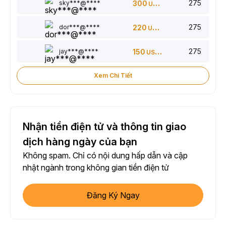
275
sky***@****
300
USDT
275
dor***@****
220
USDT
275
jay***@****
150
USDT
Xem Chi Tiết
Nhận tiền điện tử và thông tin giao
dịch hàng ngày của bạn
Không spam. Chỉ có nội dung hấp dẫn và cập
nhật ngành trong không gian tiền điện tử
Đăng Ký Ngay