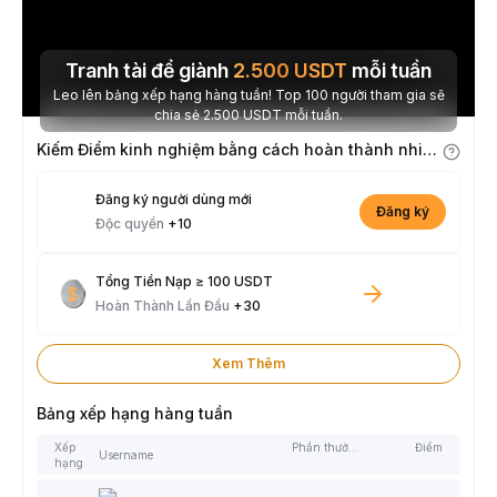
Tranh tài để giành
2.500
USDT
mỗi tuần
Leo lên bảng xếp hạng hàng tuần! Top 100 người tham gia sẽ
chia sẻ 2.500 USDT mỗi tuần.
Kiếm Điểm kinh nghiệm bằng cách hoàn thành nhiệm vụ
Đăng ký người dùng mới
Đăng ký
Độc quyền
+10
Tổng Tiền Nạp ≥ 100 USDT
Hoàn Thành Lần Đầu
+30
Xem Thêm
Bảng xếp hạng hàng tuần
Xếp
Phần thưởng
Điểm
Username
hạng