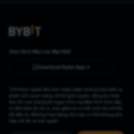
Giao Dịch Mọi Lúc Mọi Nơi!
Download Bybit App
Trở thành người đầu tiên nhận được những hiểu biết và
phân tích quan trọng về thế giới crypto: đăng ký nhận
bản tin của chúng tôi ngay hôm nay.
Mọi hình thức đầu
tư đều tiềm ẩn rủi ro, bao gồm rủi ro mất toàn bộ số tiền
đã đầu tư. Những hoạt động như vậy có thể không phù
hợp với tất cả mọi người.