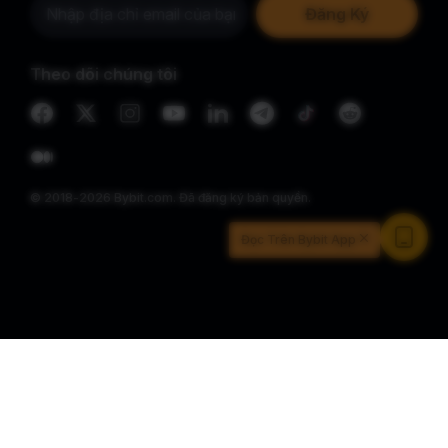
Đăng Ký
Theo dõi chúng tôi
© 2018-2026 Bybit.com. Đã đăng ký bản quyền.
Đọc Trên Bybit App