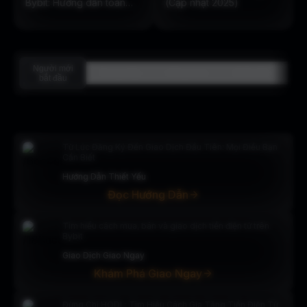
Bybit: Hướng dẫn toàn
(Cập nhật 2025)
tập về cổ phiếu on-chain
Người mới
Trung Cấp
Nâng Cao
Phân Tích
bắt đầu
Từ Lúc Đăng Ký Đến Giao Dịch Đầu Tiên: Mọi Điều Bạn
Cần Biết
Hướng Dẫn Thiết Yếu
Đọc Hướng Dẫn
Tìm hiểu cách mua, bán và giao dịch tiền điện tử trên
Bybit
Giao Dịch Giao Ngay
Khám Phá Giao Ngay
Đừng Chỉ HODL: Tìm Hiểu Cách Gia Tăng Tiền Điện Tử