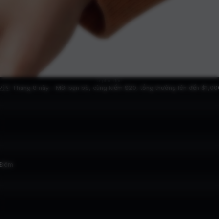
5 phút đọc
🇻🇳 Tháng 8 này – Mời bạn bè, cùng kiếm $20, tổng thưởng lên đến $1,00
a Đêm