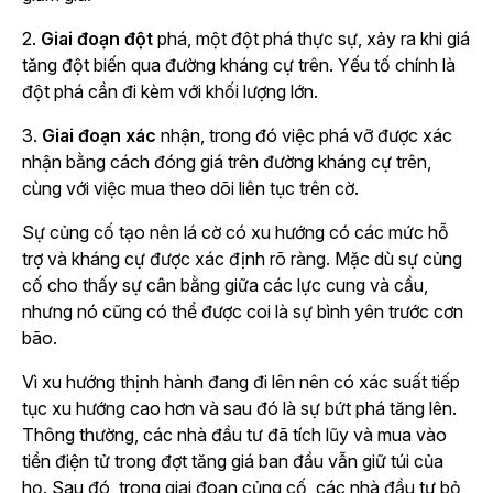
2.
Giai đoạn đột
phá, một đột phá thực sự, xảy ra khi giá
tăng đột biến qua đường kháng cự trên. Yếu tố chính là
đột phá cần đi kèm với khối lượng lớn.
3.
Giai đoạn xác
nhận, trong đó việc phá vỡ được xác
nhận bằng cách đóng giá trên đường kháng cự trên,
cùng với việc mua theo dõi liên tục trên cờ.
Sự củng cố tạo nên lá cờ có xu hướng có các mức hỗ
trợ và kháng cự được xác định rõ ràng. Mặc dù sự củng
cố cho thấy sự cân bằng giữa các lực cung và cầu,
nhưng nó cũng có thể được coi là sự bình yên trước cơn
bão.
Vì xu hướng thịnh hành đang đi lên nên có xác suất tiếp
tục xu hướng cao hơn và sau đó là sự bứt phá tăng lên.
Thông thường, các nhà đầu tư đã tích lũy và mua vào
tiền điện tử trong đợt tăng giá ban đầu vẫn giữ túi của
họ. Sau đó, trong giai đoạn củng cố, các nhà đầu tư bỏ