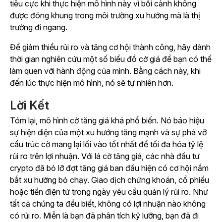
tiêu cực khi thực hiện mô hình này vì bối cảnh không
được đóng khung trong môi trường xu hướng mà là thị
trường đi ngang.
Để giảm thiểu rủi ro và tăng cơ hội thành công, hãy dành
thời gian nghiên cứu một số biểu đồ cờ giá để bạn có thể
làm quen với hành động của mình. Bằng cách này, khi
đến lúc thực hiện mô hình, nó sẽ tự nhiên hơn.
Lời Kết
Tóm lại, mô hình cờ tăng giá khá phổ biến. Nó báo hiệu
sự hiện diện của một xu hướng tăng mạnh và sự phá vỡ
cấu trúc cờ mang lại lối vào tốt nhất để tối đa hóa tỷ lệ
rủi ro trên lợi nhuận. Với lá cờ tăng giá, các nhà đầu tư
crypto đã bỏ lỡ đợt tăng giá ban đầu hiện có cơ hội nắm
bắt xu hướng bỏ chạy. Giao dịch chứng khoán, cổ phiếu
hoặc tiền điện tử trong ngày yêu cầu quản lý rủi ro. Như
tất cả chúng ta đều biết, không có lợi nhuận nào không
có rủi ro. Miễn là bạn đã phân tích kỹ lưỡng, bạn đã đi