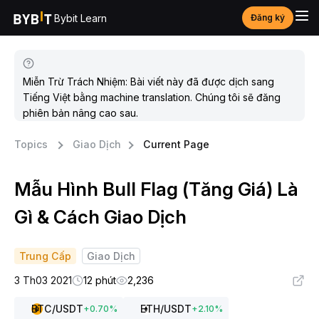
Bybit Learn
Đăng ký
Miễn Trừ Trách Nhiệm: Bài viết này đã được dịch sang
Tiếng Việt bằng machine translation. Chúng tôi sẽ đăng
phiên bản nâng cao sau.
Topics
Giao Dịch
Current Page
Mẫu Hình Bull Flag (Tăng Giá) Là
Gì & Cách Giao Dịch
Trung Cấp
Giao Dịch
3 Th03 2021
12 phút
2,236
BTC
/USDT
ETH
/USDT
+
0.70
%
+
2.10
%