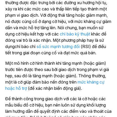
thường được đặc trưng bởi các đường xu hướng hội tụ,
xảy ra khi các mức cao và thấp liên tiếp tạo thành một
phạm vi giao dịch. Với động thái tăng hoặc giảm mạnh,
nó được củng cố ở dạng cờ hiệu, với mức kháng cự giảm
dần và mức hỗ trợ tăng lên. Nói chung, bạn muốn sử
dụng cờ hiệu kết hợp với các
chỉ báo kỹ thuật
khác để
đóng vai trò là xác nhận. Một phương pháp hay là sử
dụngchỉ báo chỉ
số sức mạnh tương đối
(RSI) để điều
tiết trong giai đoạn củng cố và đạt mức quá bán.
Một mô hình cờ hình thành khi tăng mạnh (hoặc giảm)
trước tiên được theo sau bởi giao dịch trong phạm vi giá
hẹp, sau đó là tăng mạnh (hoặc giảm). Thông thường,
một lá cờ giúp đảm bảo nến đóng trên
mức kháng cự
hoặc hỗ trợ
(để xác nhận biến động giá).
Để thành công trong giao dịch với các lá cờ hoặc các
mẫu biểu đồ cờ hiệu, bạn nên luôn sử dụng khối lượng
làm hướng dẫn để quyết định các điểm vào và thoát của