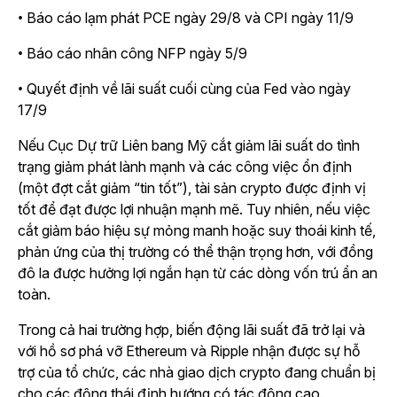
• Báo cáo lạm phát PCE ngày 29/8 và CPI ngày 11/9
• Báo cáo nhân công NFP ngày 5/9
• Quyết định về lãi suất cuối cùng của Fed vào ngày
17/9
Nếu Cục Dự trữ Liên bang Mỹ cắt giảm lãi suất do tình
trạng giảm phát lành mạnh và các công việc ổn định
(một đợt cắt giảm “tin tốt”), tài sản crypto được định vị
tốt để đạt được lợi nhuận mạnh mẽ. Tuy nhiên, nếu việc
cắt giảm báo hiệu sự mỏng manh hoặc suy thoái kinh tế,
phản ứng của thị trường có thể thận trọng hơn, với đồng
đô la được hưởng lợi ngắn hạn từ các dòng vốn trú ẩn an
toàn.
Trong cả hai trường hợp, biến động lãi suất đã trở lại và
với hồ sơ phá vỡ Ethereum và Ripple nhận được sự hỗ
trợ của tổ chức, các nhà giao dịch crypto đang chuẩn bị
cho các động thái định hướng có tác động cao.