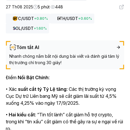
27 Th08 2025
5 phút
448
BTC
/USDT
ETH
/USDT
+
0.80
%
+
0.60
%
SOL
/USDT
+
1.60
%
Tóm tắt AI
Nhanh chóng nắm bắt nội dung bài viết và đánh giá tâm lý
thị trường chỉ trong 30 giây!
Điểm
Nổi Bật Chính
:
• Xác
suất cắt tỷ Tỷ Lệ tăng
: Các thị trường kỳ vọng
Cục Dự trữ Liên bang Mỹ sẽ cắt giảm lãi suất từ 4,5%
xuống 4,25% vào ngày 17/9/2025.
•
Hai kiểu cắt
: “Tin tốt lành” cắt giảm hỗ trợ crypto,
trong khi “tin xấu” cắt giảm có thể gây ra sự e ngại về rủi
ro.