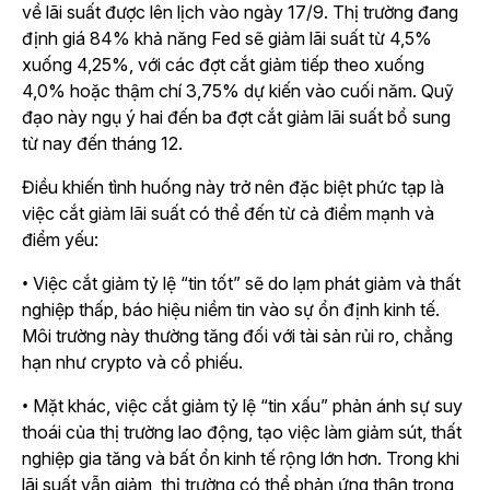
về lãi suất được lên lịch vào ngày 17/9. Thị trường đang
định giá 84% khả năng Fed sẽ giảm lãi suất từ 4,5%
xuống 4,25%, với các đợt cắt giảm tiếp theo xuống
4,0% hoặc thậm chí 3,75% dự kiến vào cuối năm. Quỹ
đạo này ngụ ý hai đến ba đợt cắt giảm lãi suất bổ sung
từ nay đến tháng 12.
Điều khiến tình huống này trở nên đặc biệt phức tạp là
việc cắt giảm lãi suất có thể đến từ cả điểm mạnh và
điểm yếu:
• Việc cắt giảm tỷ lệ “tin tốt” sẽ do lạm phát giảm và thất
nghiệp thấp, báo hiệu niềm tin vào sự ổn định kinh tế.
Môi trường này thường tăng đối với tài sản rủi ro, chẳng
hạn như crypto và cổ phiếu.
• Mặt khác, việc cắt giảm tỷ lệ “tin xấu” phản ánh sự suy
thoái của thị trường lao động, tạo việc làm giảm sút, thất
nghiệp gia tăng và bất ổn kinh tế rộng lớn hơn. Trong khi
lãi suất vẫn giảm, thị trường có thể phản ứng thận trọng