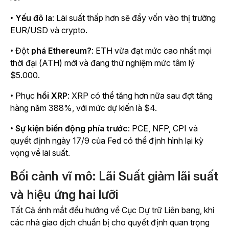
•
Yếu đô la
: Lãi suất thấp hơn sẽ đẩy vốn vào thị trường
EUR/USD và crypto.
• Đột
phá Ethereum?
: ETH vừa đạt mức cao nhất mọi
thời đại (ATH) mới và đang thử nghiệm mức tâm lý
$5.000.
• Phục
hồi XRP
: XRP có thể tăng hơn nữa sau đợt tăng
hàng năm 388%, với mức dự kiến là $4.
•
Sự kiện biến động phía trước
: PCE, NFP, CPI và
quyết định ngày 17/9 của Fed có thể định hình lại kỳ
vọng về lãi suất.
Bối cảnh vĩ mô: Lãi Suất giảm lãi suất
và hiệu ứng hai lưỡi
Tất Cả ánh mắt đều hướng về Cục Dự trữ Liên bang, khi
các nhà giao dịch chuẩn bị cho quyết định quan trọng