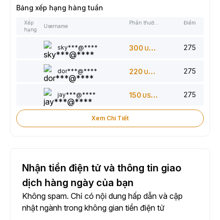
Bảng xếp hạng hàng tuần
Xếp
Phần thưởng
Điểm
Username
hạng
275
sky***@****
300
USDT
275
dor***@****
220
USDT
275
jay***@****
150
USDT
Xem Chi Tiết
Nhận tiền điện tử và thông tin giao
dịch hàng ngày của bạn
Không spam. Chỉ có nội dung hấp dẫn và cập
nhật ngành trong không gian tiền điện tử