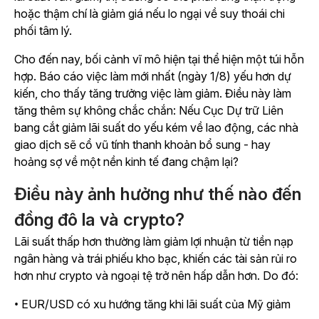
hoặc thậm chí là giảm giá nếu lo ngại về suy thoái chi
phối tâm lý.
Cho đến nay, bối cảnh vĩ mô hiện tại thể hiện một túi hỗn
hợp. Báo cáo việc làm mới nhất (ngày 1/8) yếu hơn dự
kiến, cho thấy tăng trưởng việc làm giảm. Điều này làm
tăng thêm sự không chắc chắn: Nếu Cục Dự trữ Liên
bang cắt giảm lãi suất do yếu kém về lao động, các nhà
giao dịch sẽ cổ vũ tính thanh khoản bổ sung - hay
hoảng sợ về một nền kinh tế đang chậm lại?
Điều này ảnh hưởng như thế nào đến
đồng đô la và crypto?
Lãi suất thấp hơn thường làm giảm lợi nhuận từ tiền nạp
ngân hàng và trái phiếu kho bạc, khiến các tài sản rủi ro
hơn như crypto và ngoại tệ trở nên hấp dẫn hơn. Do đó:
• EUR/USD có xu hướng tăng khi lãi suất của Mỹ giảm