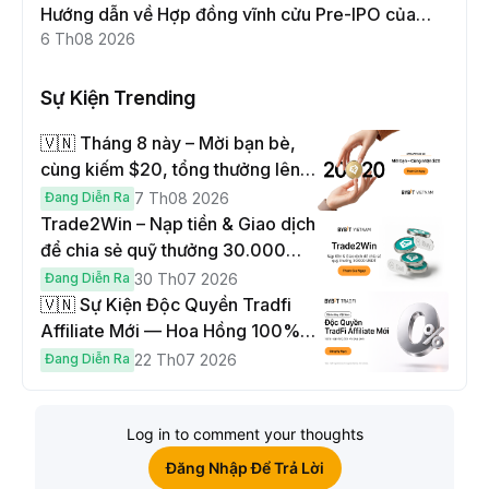
Hướng dẫn về Hợp đồng vĩnh cửu Pre-IPO của
Moonshot AI
6 Th08 2026
Sự Kiện Trending
🇻🇳 Tháng 8 này – Mời bạn bè,
cùng kiếm $20, tổng thưởng lên
đến $1,000
Đang Diễn Ra
7 Th08 2026
Trade2Win – Nạp tiền & Giao dịch
để chia sẻ quỹ thưởng 30.000
USDT
Đang Diễn Ra
30 Th07 2026
🇻🇳 Sự Kiện Độc Quyền Tradfi
Affiliate Mới — Hoa Hồng 100% &
Hoàn Phí Qua Đêm
Đang Diễn Ra
22 Th07 2026
Log in to comment your thoughts
Đăng Nhập Để Trả Lời