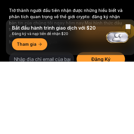
Trở thành người đầu tiên nhận được những hiểu biết và
phân tích quan trọng về thế giới crypto: đăng ký nhận
bản tin của chúng tôi ngay hôm nay.
Mọi hình thức đầu
Bắt đầu hành trình giao dịch với $20
tư đều tiềm ẩn rủi ro, bao gồm rủi ro mất toàn bộ số tiền
Đọc Trên Bybit App
Đăng ký và nạp tiền để nhận $20
đã đầu tư. Những hoạt động như vậy có thể không phù
hợp với tất cả mọi người.
Tham gia
Đăng Ký
Tóm tắt chi tiết
Theo dõi chúng tôi
© 2018-2026 Bybit.com. Đã đăng ký bản quyền.