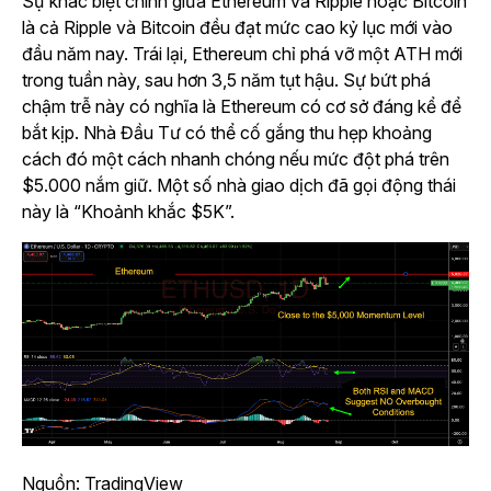
Sự khác biệt chính giữa Ethereum và Ripple hoặc Bitcoin
là cả Ripple và Bitcoin đều đạt mức cao kỷ lục mới vào
đầu năm nay. Trái lại, Ethereum chỉ phá vỡ một ATH mới
trong tuần này, sau hơn 3,5 năm tụt hậu. Sự bứt phá
chậm trễ này có nghĩa là Ethereum có cơ sở đáng kể để
bắt kịp. Nhà Đầu Tư có thể cố gắng thu hẹp khoảng
cách đó một cách nhanh chóng nếu mức đột phá trên
$5.000 nắm giữ. Một số nhà giao dịch đã gọi động thái
này là “Khoảnh khắc $5K”.
Nguồn: TradingView