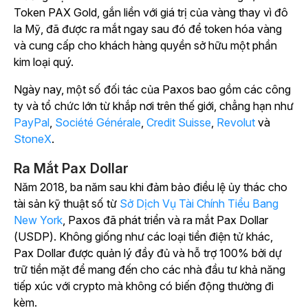
Token PAX Gold, gắn liền với giá trị của vàng thay vì đô
la Mỹ, đã được ra mắt ngay sau đó để token hóa vàng
và cung cấp cho khách hàng quyền sở hữu một phần
kim loại quý.
Ngày nay, một số đối tác của Paxos bao gồm các công
ty và tổ chức lớn từ khắp nơi trên thế giới, chẳng hạn như
PayPal
,
Société Générale
,
Credit Suisse
,
Revolut
và
StoneX
.
Ra Mắt Pax Dollar
Năm 2018, ba năm sau khi đảm bảo điều lệ ủy thác cho
tài sản kỹ thuật số từ
Sở Dịch Vụ Tài Chính Tiểu Bang
New York
, Paxos đã phát triển và ra mắt Pax Dollar
(USDP). Không giống như các loại tiền điện tử khác,
Pax Dollar được quản lý đầy đủ và hỗ trợ 100% bởi dự
trữ tiền mặt để mang đến cho các nhà đầu tư khả năng
tiếp xúc với crypto mà không có biến động thường đi
kèm.