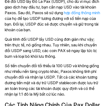
Để đổi USD lấy Đô La Pax (USDP), cho dù vì mục đích
giao dịch hay đầu tư, bạn cần nạp USD vào tài khoản
Paxos. Sau đó, Paxos sẽ sử dụng
hợp đồng thông minh
của họ để tạo USDP tương đương với số tiền nạp của
bạn. Đổi lại, USDP đúc sẽ được chuyển và giữ trong tài
khoản của bạn.
Quá trình đổi USDP lấy USD cũng đơn giản như vậy;
trên thực tế, nó giống nhau. Tuy nhiên, sau khi chuyển
đổi USDP sang USD, các coin PAX sẽ ngay lập tức bị
burn và loại bỏ khỏi lưu thông.
Số tiền chuyển đổi tối thiểu là 100 USD và không giống
như nhiều nền tảng crypto khác, Paxos không tính phí
chuyển đổi và nhận lại USDP. Tất cả các khoản tương
đương tiền mặt và dự trữ USDP stablecoin được lưu trữ
an toàn trong các tài khoản được quy định và có thể
nhận lại 1:1 đô la Mỹ bất cứ lúc nào.
Các Tính Năng Chính Của Pax Dollar