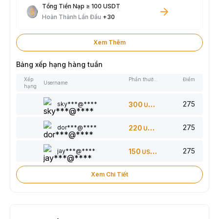
Tổng Tiền Nạp ≥ 100 USDT
Hoàn Thành Lần Đầu
+30
Xem Thêm
Bảng xếp hạng hàng tuần
Xếp
Phần thưởng
Điểm
Username
hạng
275
sky***@****
300
USDT
275
dor***@****
220
USDT
275
jay***@****
150
USDT
Xem Chi Tiết