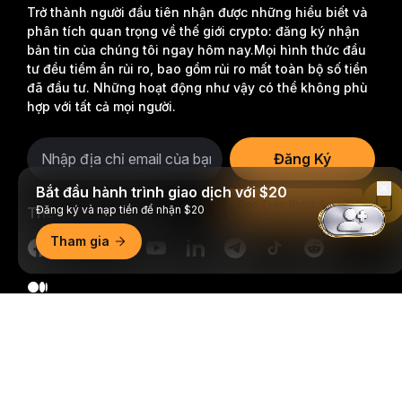
Trở thành người đầu tiên nhận được những hiểu biết và
phân tích quan trọng về thế giới crypto: đăng ký nhận
bản tin của chúng tôi ngay hôm nay.
Mọi hình thức đầu
tư đều tiềm ẩn rủi ro, bao gồm rủi ro mất toàn bộ số tiền
đã đầu tư. Những hoạt động như vậy có thể không phù
hợp với tất cả mọi người.
Đăng Ký
Bắt đầu hành trình giao dịch với $20
Đọc Trên Bybit App
Đăng ký và nạp tiền để nhận $20
Theo dõi chúng tôi
Tham gia
Tóm tắt chi tiết
© 2018-2026 Bybit.com. Đã đăng ký bản quyền.