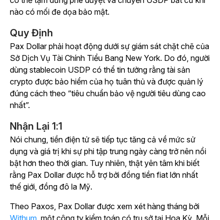
có thể tạm dừng phê duyệt và chuyển USDP bất cứ khi
nào có mối đe dọa bảo mật.
Quy Định
Pax Dollar phải hoạt động dưới sự giám sát chặt chẽ của
Sở Dịch Vụ Tài Chính Tiểu Bang New York. Do đó, người
dùng stablecoin USDP có thể tin tưởng rằng tài sản
crypto được bảo hiểm của họ tuân thủ và được quản lý
đúng cách theo “tiêu chuẩn bảo vệ người tiêu dùng cao
nhất”.
Nhận Lại 1:1
Nói chung, tiền điện tử sẽ tiếp tục tăng cả về mức sử
dụng và giá trị khi sự phi tập trung ngày càng trở nên nổi
bật hơn theo thời gian. Tuy nhiên, thật yên tâm khi biết
rằng Pax Dollar được hỗ trợ bởi đồng tiền fiat lớn nhất
thế giới, đồng đô la Mỹ.
Theo Paxos, Pax Dollar được xem xét hàng tháng bởi
Withum
, một công ty kiểm toán có trụ sở tại Hoa Kỳ. Mỗi