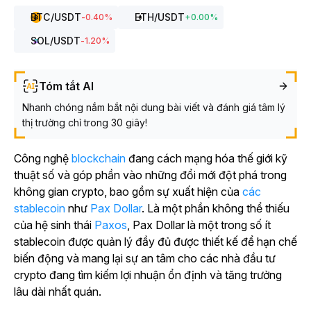
BTC
/USDT
ETH
/USDT
-0.40
%
+
0.00
%
SOL
/USDT
-1.20
%
Tóm tắt AI
Nhanh chóng nắm bắt nội dung bài viết và đánh giá tâm lý
thị trường chỉ trong 30 giây!
Công nghệ
blockchain
đang cách mạng hóa thế giới kỹ
thuật số và góp phần vào những đổi mới đột phá trong
không gian crypto, bao gồm sự xuất hiện của
các
stablecoin
như
Pax Dollar
. Là một phần không thể thiếu
của hệ sinh thái
Paxos
, Pax Dollar là một trong số ít
stablecoin được quản lý đầy đủ được thiết kế để hạn chế
biến động và mang lại sự an tâm cho các nhà đầu tư
crypto đang tìm kiếm lợi nhuận ổn định và tăng trưởng
lâu dài nhất quán.