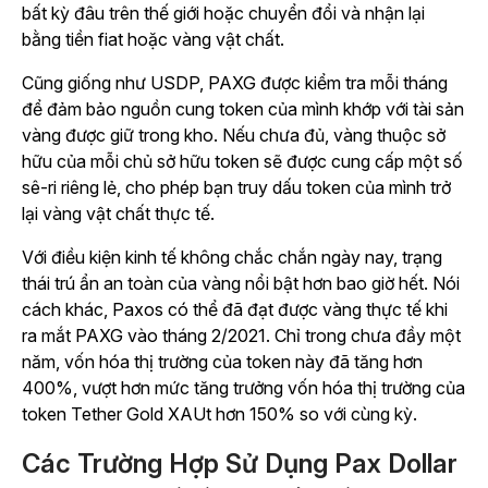
bất kỳ đâu trên thế giới hoặc chuyển đổi và nhận lại
bằng tiền fiat hoặc vàng vật chất.
Cũng giống như USDP, PAXG được kiểm tra mỗi tháng
để đảm bảo nguồn cung token của mình khớp với tài sản
vàng được giữ trong kho. Nếu chưa đủ, vàng thuộc sở
hữu của mỗi chủ sở hữu token sẽ được cung cấp một số
sê-ri riêng lẻ, cho phép bạn truy dấu token của mình trở
lại vàng vật chất thực tế.
Với điều kiện kinh tế không chắc chắn ngày nay, trạng
thái trú ẩn an toàn của vàng nổi bật hơn bao giờ hết. Nói
cách khác, Paxos có thể đã đạt được vàng thực tế khi
ra mắt PAXG vào tháng 2/2021. Chỉ trong chưa đầy một
năm, vốn hóa thị trường của token này đã tăng hơn
400%, vượt hơn mức tăng trưởng vốn hóa thị trường của
token Tether Gold XAUt hơn 150% so với cùng kỳ.
Các Trường Hợp Sử Dụng Pax Dollar