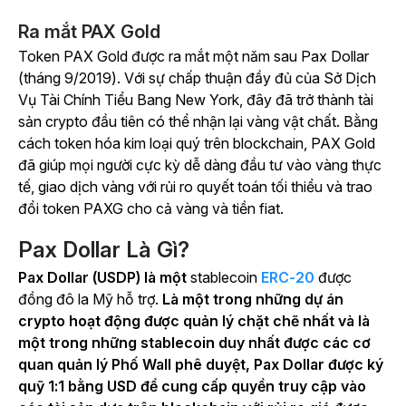
Ra mắt PAX Gold
Token PAX Gold được ra mắt một năm sau Pax Dollar
(tháng 9/2019). Với sự chấp thuận đầy đủ của Sở Dịch
Vụ Tài Chính Tiểu Bang New York, đây đã trở thành tài
sản crypto đầu tiên có thể nhận lại vàng vật chất. Bằng
cách token hóa kim loại quý trên blockchain, PAX Gold
đã giúp mọi người cực kỳ dễ dàng đầu tư vào vàng thực
tế, giao dịch vàng với rủi ro quyết toán tối thiểu và trao
đổi token PAXG cho cả vàng và tiền fiat.
Pax Dollar Là Gì?
Pax Dollar (USDP) là một
stablecoin
ERC-20
được
đồng đô la Mỹ hỗ trợ.
Là một trong những dự án
crypto hoạt động được quản lý chặt chẽ nhất và là
một trong những stablecoin duy nhất được các cơ
quan quản lý Phố Wall phê duyệt, Pax Dollar được ký
quỹ 1:1 bằng USD để cung cấp quyền truy cập vào