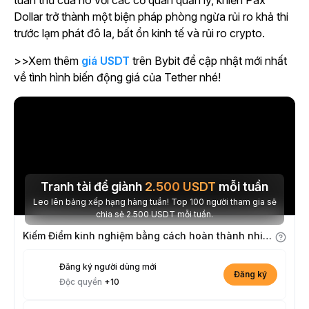
tuân thủ của nó với các cơ quan quản lý, khiến Pax
Dollar trở thành một biện pháp phòng ngừa rủi ro khả thi
trước lạm phát đô la, bất ổn kinh tế và rủi ro crypto.
>>Xem thêm
giá USDT
trên Bybit để cập nhật mới nhất
về tình hình biến động giá của Tether nhé!
Tranh tài để giành
2.500
USDT
mỗi tuần
Leo lên bảng xếp hạng hàng tuần! Top 100 người tham gia sẽ
chia sẻ 2.500 USDT mỗi tuần.
Kiếm Điểm kinh nghiệm bằng cách hoàn thành nhiệm vụ
Đăng ký người dùng mới
Đăng ký
Độc quyền
+10