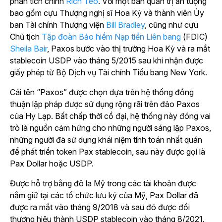
phân tích chính
Rich Teo
. Với một ban quản trị ấn tượng
bao gồm cựu Thượng nghị sĩ Hoa Kỳ và thành viên Ủy
ban Tài chính Thượng viện
Bill Bradley
, cũng như cựu
Chủ tịch
Tập đoàn Bảo hiểm Nạp tiền Liên bang
(FDIC)
Sheila Bair
, Paxos bước vào thị trường Hoa Kỳ và ra mắt
stablecoin USDP vào tháng 5/2015 sau khi nhận được
giấy phép từ Bộ Dịch vụ Tài chính Tiểu bang New York.
Cái tên “Paxos” được chọn dựa trên hệ thống đồng
thuận lập pháp được sử dụng rộng rãi trên đảo Paxos
của Hy Lạp. Bất chấp thời cổ đại, hệ thống này đóng vai
trò là nguồn cảm hứng cho những người sáng lập Paxos,
những người đã sử dụng khái niệm tính toán nhất quán
để phát triển token Pax stablecoin, sau này được gọi là
Pax Dollar hoặc USDP.
Được hỗ trợ bằng đô la Mỹ trong các tài khoản được
nắm giữ tại các tổ chức lưu ký của Mỹ, Pax Dollar đã
được ra mắt vào tháng 9/2018 và sau đó được đổi
thương hiệu thành USDP stablecoin vào tháng 8/2021.