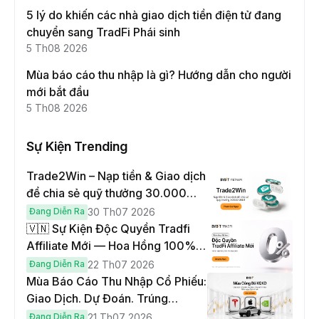
5 lý do khiến các nhà giao dịch tiền điện tử đang
chuyển sang TradFi Phái sinh
5 Th08 2026
Mùa báo cáo thu nhập là gì? Hướng dẫn cho người
mới bắt đầu
5 Th08 2026
Sự Kiện Trending
Trade2Win – Nạp tiền & Giao dịch
để chia sẻ quỹ thưởng 30.000
USDT
Đang Diễn Ra
30 Th07 2026
🇻🇳 Sự Kiện Độc Quyền Tradfi
Affiliate Mới — Hoa Hồng 100% &
Hoàn Phí Qua Đêm
Đang Diễn Ra
22 Th07 2026
Mùa Báo Cáo Thu Nhập Cổ Phiếu:
Giao Dịch. Dự Đoán. Trúng
Cybertruck!
Đang Diễn Ra
21 Th07 2026