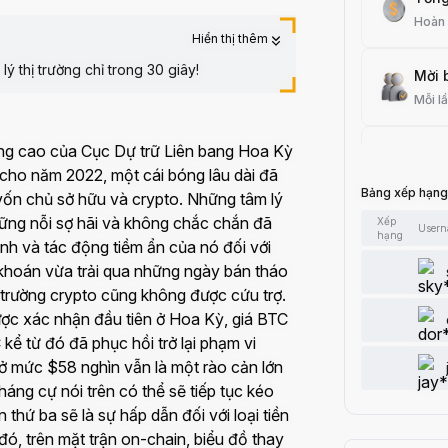
Hoàn
Hiển thị thêm
ý thị trường chỉ trong 30 giây!
Mời 
Mỗi l
ăng cao của Cục Dự trữ Liên bang Hoa Kỳ
Giao
n cho năm 2022, một cái bóng lâu dài đã
Mỗi l
Bảng xếp hạng
 vốn chủ sở hữu và crypto. Những tâm lý
hững nỗi sợ hãi và không chắc chắn đã
Xếp
User
Bài V
hạng
nh và tác động tiềm ẩn của nó đối với
Mỗi l
g khoán vừa trải qua những ngày bán tháo
thị trường crypto cũng không được cứu trợ.
Thêm
được xác nhận đầu tiên ở Hoa Kỳ, giá BTC
Mỗi l
ể từ đó đã phục hồi trở lại phạm vi
 mức $58 nghìn vẫn là một rào cản lớn
Thích
áng cự nói trên có thể sẽ tiếp tục kéo
Mỗi l
thứ ba sẽ là sự hấp dẫn đối với loại tiền
đó, trên mặt trận on-chain, biểu đồ thay