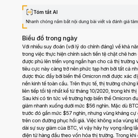
Tóm tắt AI
Nhanh chóng nắm bắt nội dung bài viết và đánh giá tâm l
Biểu đồ trong ngày
Với nhiều suy đoán (với lý do chính đáng) về khả n
trong việc thực hiện chính sách tiền tệ chặt chẽ hơ
được phủ lên triển vọng ngắn hạn cho cả thị trường
tiêu cực này càng trở nên phức tạp hơn bởi tất cả n
được thúc đẩy bởi biến thể Omicron mới được xác đị
nền kinh tế toàn cầu. Trên thực tế, thị trường chứn
liên tiếp tồi tệ nhất kể từ tháng 10/2020, trong khi 
Sau khi có tin tức về trường hợp biến thể Omicron 
giảm nhanh xuống dưới mức $56 nghìn. Mặc dù BTC k
trước đó gần mức $57 nghìn, nhưng vùng kháng cự ở
trên con đường phục hồi giá. Việc không xóa vùng kh
dài sự suy giảm của BTC, vì vậy hãy hy vọng rằng lần 
điện tử hàng đầu theo vốn hóa thị trường. Trong khi 