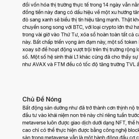
đổi vốn hóa thị trường thực tế trong 14 ngày vẫn nằ
đồng tiền này đang có dấu hiệu về một xu hướng tăn
đỏ sang xanh sẽ biểu thị tín hiệu tăng mạnh. Thật 
chuyển song song với BTC, với loại crypto lớn thứ h
trong vài giờ vào Thứ Tư, xóa sổ hoàn toàn tất cả 
này. Bất chấp triển vọng ảm đạm này, một số toke
xoay sở để hoạt động vượt trội trên thị trường rộng 
số. Một số hệ sinh thái L1 khác cũng đã cho thấy sự 
như AVAX và FTM đều có tốc độ tăng trưởng TVL ấ
Chủ Đề Nóng
Bất động sản dường như đã trở thành cơn thịnh nộ t
đầu tư vào khái niệm non trẻ này chỉ riêng tuần trước
metaverse luôn được giao dịch dưới dạng NFT, thể 
cao chỉ có thể thực hiện được bằng công nghệ block
sản trong metaverse vẫn là một hành động đầu cơ ca