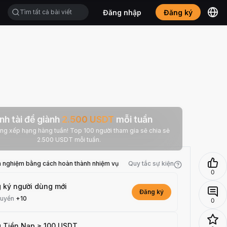
Đăng nhập
Đăng ký
nh tài để giành
2.500
USDT
mỗi tuần
 hạng hàng tuần! Top 100 người tham gia sẽ chia sẻ
2.500 USDT mỗi tuần.
h nghiệm bằng cách hoàn thành nhiệm vụ
Quy tắc sự kiện
0
 ký người dùng mới
Đăng ký
quyền
+10
0
 Tiền Nạp ≥ 100 USDT