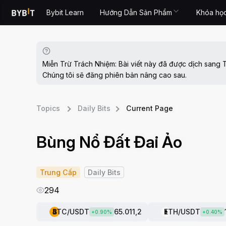
Bybit Learn
Hướng Dẫn Sản Phẩm
Khóa họ
Miễn Trừ Trách Nhiệm: Bài viết này đã được dịch sang T
Chúng tôi sẽ đăng phiên bản nâng cao sau.
Topics
Daily Bits
Current Page
Bùng Nổ Đất Đai Ảo
Trung Cấp
Daily Bits
294
BTC
/USDT
65.011,2
ETH
/USDT
+
0.90
%
+
0.40
%