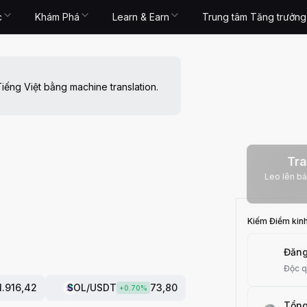
c
Khám Phá
Learn & Earn
Trung tâm Tăng trưởng
iếng Việt bằng machine translation.
Tra
Leo lên bảng xếp
Kiếm Điểm kin
Đăng
Độc 
1.916,42
SOL
/USDT
73,80
+
0.70
%
Tổng