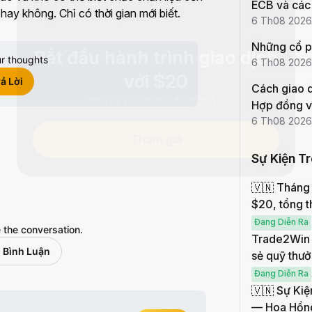
ECB và các 
hay không. Chỉ có thời gian mới biết.
6 Th08 2026
Bắt đầu hành trình giao dịch
Những cổ p
r thoughts
6 Th08 2026
với $20
ả Lời
Cách giao 
Đăng ký và nạp tiền để nhận $20
Hợp đồng v
6 Th08 2026
Tham gia
Sự Kiện T
🇻🇳 Tháng 
$20, tổng 
Đang Diễn Ra
 the conversation.
Trade2Win –
 Bình Luận
sẻ quỹ thư
Đang Diễn Ra
🇻🇳 Sự Kiệ
— Hoa Hồn