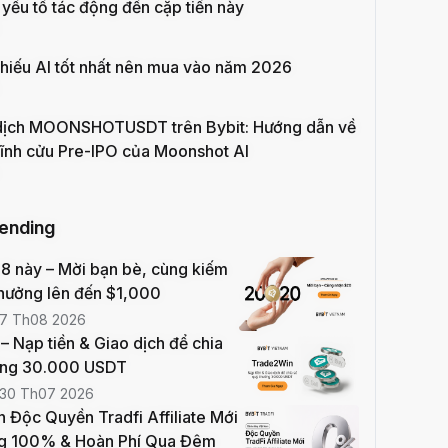
yếu tố tác động đến cặp tiền này
hiếu AI tốt nhất nên mua vào năm 2026
dịch MOONSHOTUSDT trên Bybit: Hướng dẫn về
ĩnh cửu Pre-IPO của Moonshot AI
rending
8 này – Mời bạn bè, cùng kiếm
thưởng lên đến $1,000
7 Th08 2026
 Nạp tiền & Giao dịch để chia
ởng 30.000 USDT
30 Th07 2026
n Độc Quyền Tradfi Affiliate Mới
g 100% & Hoàn Phí Qua Đêm