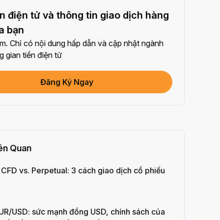
sẻ bài viết trên mạng xã hội (0/5)
n điện tử và thông tin giao dịch hàng
ần hoàn thành
+2
a bạn
. Chỉ có nội dung hấp dẫn và cập nhật ngành
+ Giao dịch với Bot
 gian tiền điện tử
ần hoàn thành
+10
Đăng Ký Ngay
minh danh tính của bạn
 Thành Lần Đầu
+20
ư Sinh lời ≥ 10U
 Thành Lần Đầu
+15
iên Quan
Giao Dịch Hợp Đồng Tương Lai ≥ $1000
 CFD vs. Perpetual: 3 cách giao dịch cổ phiếu
ần hoàn thành
+15
 Dịch Quyền Chọn ≥ $2000
EUR/USD: sức mạnh đồng USD, chính sách của
ần hoàn thành
+10