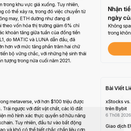
m trong khu vực giá xuống. Tuy nhiên,
Chia 
Nhận tiề
g có thể xảy ra, trong đó việc chuyển từ
Mỗi l
ngày củ
không may, ETH dường như đang di
ai theo vốn hóa thị trường giảm 6% chỉ
Không spam
$100
các khoản tăng giữa tuần của đồng tiền
trong không
Mỗi l
n L1, do MATIC và LUNA dẫn đầu, đã
lớn hơn với mức tăng phần trăm hai chữ
Xác 
tiến bộ vững chắc, với những hệ sinh thái
Hoàn
n tượng trong nửa cuối năm 2021.
Đầu t
Hoàn
Bài Viết L
rong metaverse, với hơn $100 triệu được
xStocks vs.
Mỗi l
. Trái ngược với đất vật chất, các lô đất
trên Bybit
hiện mô hình xác thực quyền sở hữu nâng
6 Th08 2026
Giao
chain. Tuy nhiên, đầu tư vào bất động
Giao dịch 
Mỗi l
o và khó có thể biết chắc chắn liệu cơn