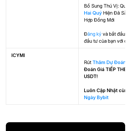
Bổ Sung Thú Vị:
Quy
Hai Quý
Hiện Đã Sẵn 
Hợp Đồng Mới
Đăng ký
và bắt đầu x
đầu tư của bạn với ch
ICYMI
Rút
Thăm Dự Đoán C
Đoán Giá TIẾP THEO
USDT!
Luôn Cập Nhật cùn
Ngày Bybit