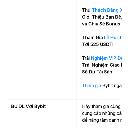
Thử
Thách Bảng Xếp
Giới Thiệu Bạn Bè, 
và Chia Sẻ Bonus 1
Tham Gia
Lễ Hội Tà
Tới 525 USDT!
Trải
Nghiệm VIP Độc
Trải Nghiệm Giao Dị
Số Dư Tài Sản
Tham gia
Bybit ngay!
BUIDL Với Bybit
Hãy tham gia cùng chú
cung cấp những cách 
để nâng tầm danh mục