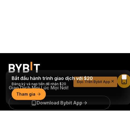
Bắt đầu hành trình giao dịch với $20
Đọc Trên Bybit App
Đăng ký và nạp tiền để nhận $20
Giao Dịch Mọi Lúc Mọi Nơi!
Tham gia
Download Bybit App
Tóm tắt chi tiết
Trở thành người đầu tiên nhận được những hiểu biết và