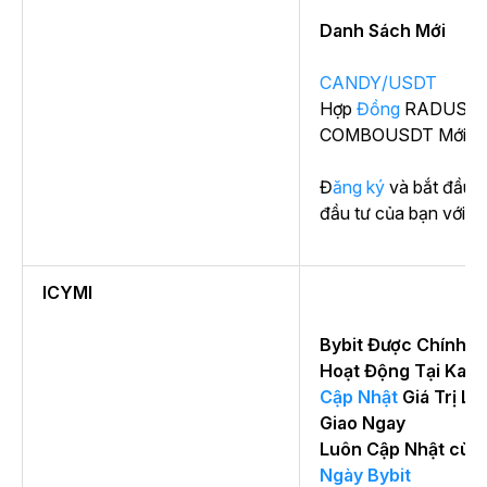
Danh Sách Mới
CANDY/USDT
Hợp
Đồng
RADUSDT
COMBOUSDT Mới
Đăng ký
và bắt đầu 
đầu tư của bạn với ch
ICYMI
Bybit Được Chính 
Hoạt Động Tại Kaz
Cập Nhật
Giá Trị Lệ
Giao Ngay
Luôn Cập Nhật cùn
Ngày Bybit