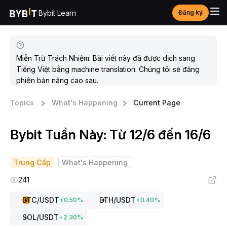
Bybit Learn
Đăng ký
Miễn Trừ Trách Nhiệm: Bài viết này đã được dịch sang
Tiếng Việt bằng machine translation. Chúng tôi sẽ đăng
phiên bản nâng cao sau.
Topics
What's Happening
Current Page
Bybit Tuần Này: Từ 12/6 đến 16/6
Trung Cấp
What's Happening
241
BTC
/USDT
ETH
/USDT
+
0.50
%
+
0.40
%
SOL
/USDT
+
2.30
%