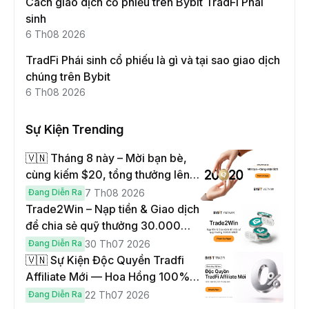
Cách giao dịch cổ phiếu trên Bybit TradFi Phái
sinh
6 Th08 2026
TradFi Phái sinh cổ phiếu là gì và tại sao giao dịch
chúng trên Bybit
6 Th08 2026
Sự Kiện Trending
🇻🇳 Tháng 8 này – Mời bạn bè,
cùng kiếm $20, tổng thưởng lên
đến $1,000
Đang Diễn Ra
7 Th08 2026
Trade2Win – Nạp tiền & Giao dịch
để chia sẻ quỹ thưởng 30.000
USDT
Đang Diễn Ra
30 Th07 2026
🇻🇳 Sự Kiện Độc Quyền Tradfi
Affiliate Mới — Hoa Hồng 100% &
Hoàn Phí Qua Đêm
Đang Diễn Ra
22 Th07 2026