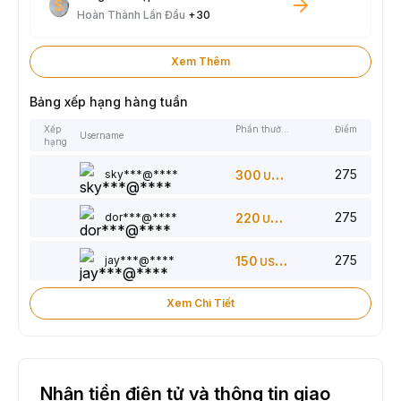
Hoàn Thành Lần Đầu
+30
Xem Thêm
Bảng xếp hạng hàng tuần
Xếp
Phần thưởng
Điểm
Username
hạng
275
sky***@****
300
USDT
275
dor***@****
220
USDT
275
jay***@****
150
USDT
Xem Chi Tiết
Nhận tiền điện tử và thông tin giao