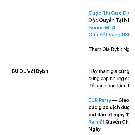
Cuộc Thi Giao Dịch
Độc
Quyền Tại Nhậ
Bonus MT4
Cơn Sốt Vàng USDT
Tham Gia Bybit Ngay
BUIDL Với Bybit
Hãy tham gia cùng chú
cung cấp những cách
để bạn nâng tầm dan
EUR Party
— Giao dịc
các giao dịch được
bắt đầu từ ngày 12/
Ra mắt
Quyền Chọn 
Ngày