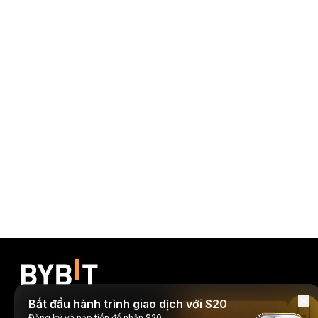
Bắt đầu hành trình giao dịch với $20
Đọc Trên Bybit App
Đăng ký và nạp tiền để nhận $20