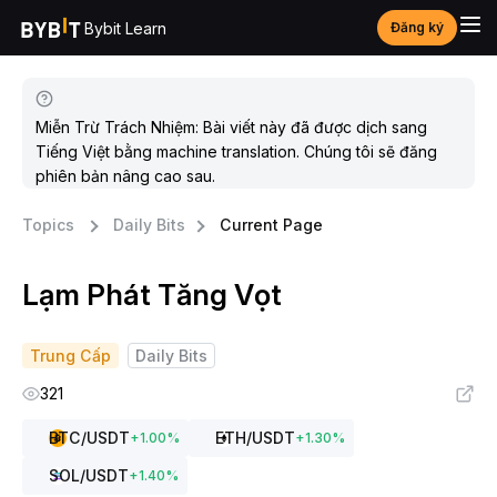
Bybit Learn
Đăng ký
Miễn Trừ Trách Nhiệm: Bài viết này đã được dịch sang
Tiếng Việt bằng machine translation. Chúng tôi sẽ đăng
phiên bản nâng cao sau.
Topics
Daily Bits
Current Page
Lạm Phát Tăng Vọt
Trung Cấp
Daily Bits
321
BTC
/USDT
ETH
/USDT
+
1.00
%
+
1.30
%
SOL
/USDT
+
1.40
%