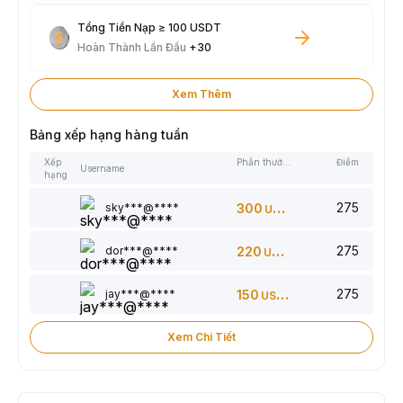
Tổng Tiền Nạp ≥ 100 USDT
Hoàn Thành Lần Đầu
+30
Xem Thêm
Bảng xếp hạng hàng tuần
Xếp
Phần thưởng
Điểm
Username
hạng
275
sky***@****
300
USDT
275
dor***@****
220
USDT
275
jay***@****
150
USDT
Xem Chi Tiết