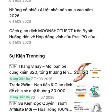
này
6 Th08 2026
Những cổ phiếu AI tốt nhất nên mua vào năm
2026
6 Th08 2026
Cách giao dịch MOONSHOTUSDT trên Bybit:
Hướng dẫn về Hợp đồng vĩnh cửu Pre-IPO của
Moonshot AI
6 Th08 2026
Sự Kiện Trending
🇻🇳 Tháng 8 này – Mời bạn bè,
cùng kiếm $20, tổng thưởng lên
đến $1,000
Đang Diễn Ra
7 Th08 2026
Trade2Win – Nạp tiền & Giao dịch
để chia sẻ quỹ thưởng 30.000
USDT
Đang Diễn Ra
30 Th07 2026
🇻🇳 Sự Kiện Độc Quyền Tradfi
Affiliate Mới — Hoa Hồng 100% &