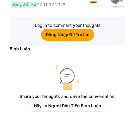
Hoàn Phí Qua Đêm
Đang Diễn Ra
22 Th07 2026
Log in to comment your thoughts
Đăng Nhập Để Trả Lời
Bình Luận
Share your thoughts and drive the conversation.
Hãy Là Người Đầu Tiên Bình Luận