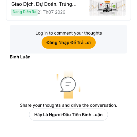
Giao Dịch. Dự Đoán. Trúng
Cybertruck!
Đang Diễn Ra
21 Th07 2026
Log in to comment your thoughts
Đăng Nhập Để Trả Lời
Bình Luận
Share your thoughts and drive the conversation.
Hãy Là Người Đầu Tiên Bình Luận