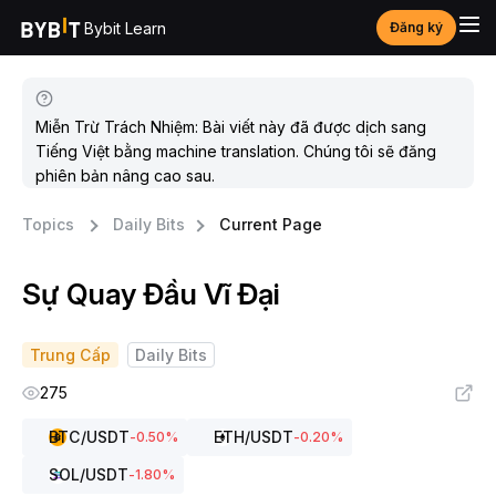
Bybit Learn
Đăng ký
Miễn Trừ Trách Nhiệm: Bài viết này đã được dịch sang
Tiếng Việt bằng machine translation. Chúng tôi sẽ đăng
phiên bản nâng cao sau.
Topics
Daily Bits
Current Page
Sự Quay Đầu Vĩ Đại
Trung Cấp
Daily Bits
275
BTC
/USDT
ETH
/USDT
-0.50
%
-0.20
%
SOL
/USDT
-1.80
%