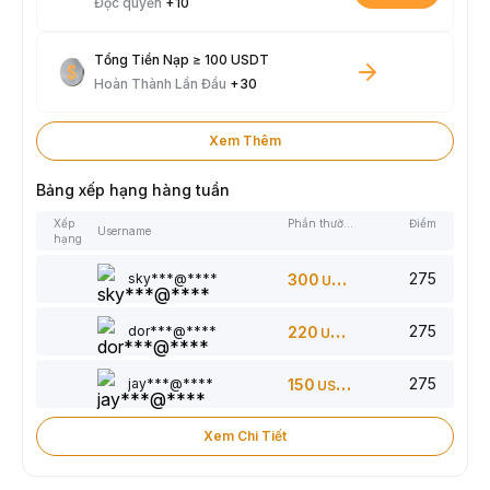
Độc quyền
+10
Tổng Tiền Nạp ≥ 100 USDT
Hoàn Thành Lần Đầu
+30
Xem Thêm
Bảng xếp hạng hàng tuần
Xếp
Phần thưởng
Điểm
Username
hạng
275
sky***@****
300
USDT
275
dor***@****
220
USDT
275
jay***@****
150
USDT
Xem Chi Tiết