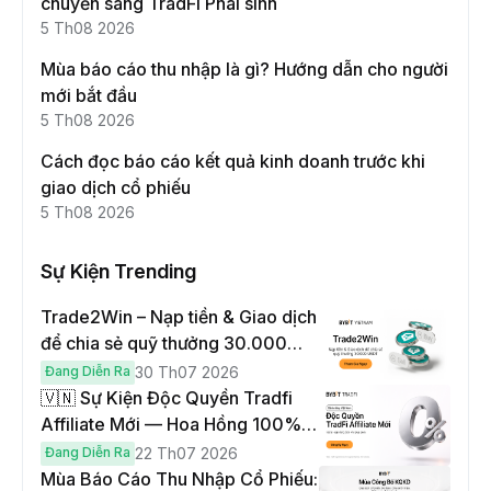
chuyển sang TradFi Phái sinh
5 Th08 2026
Mùa báo cáo thu nhập là gì? Hướng dẫn cho người
mới bắt đầu
5 Th08 2026
Cách đọc báo cáo kết quả kinh doanh trước khi
giao dịch cổ phiếu
5 Th08 2026
Sự Kiện Trending
Trade2Win – Nạp tiền & Giao dịch
để chia sẻ quỹ thưởng 30.000
USDT
Đang Diễn Ra
30 Th07 2026
🇻🇳 Sự Kiện Độc Quyền Tradfi
Affiliate Mới — Hoa Hồng 100% &
Hoàn Phí Qua Đêm
Đang Diễn Ra
22 Th07 2026
Mùa Báo Cáo Thu Nhập Cổ Phiếu: