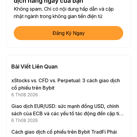
dịch hàng ngày của bạn
Không spam. Chỉ có nội dung hấp dẫn và cập
nhật ngành trong không gian tiền điện tử
Đăng Ký Ngay
Bài Viết Liên Quan
xStocks vs. CFD vs. Perpetual: 3 cách giao dịch
cổ phiếu trên Bybit
6 Th08 2026
Giao dịch EUR/USD: sức mạnh đồng USD, chính
sách của ECB và các yếu tố tác động đến cặp tiền
này
6 Th08 2026
Cách giao dịch cổ phiếu trên Bybit TradFi Phái