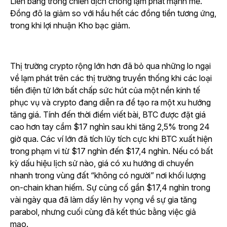
Liên bang trong chiến dịch chống lạm phát mạnh mẽ.
Đồng đô la giảm so với hầu hết các đồng tiền tương ứng,
trong khi lợi nhuận Kho bạc giảm.
Thị trường crypto rộng lớn hơn đã bỏ qua những lo ngại
về lạm phát trên các thị trường truyền thống khi các loại
tiền điện tử lớn bất chấp sức hút của một nền kinh tế
phục vụ và crypto đang diễn ra để tạo ra một xu hướng
tăng giá. Tính đến thời điểm viết bài, BTC được đặt giá
cao hơn tay cầm $17 nghìn sau khi tăng 2,5% trong 24
giờ qua. Các ví lớn đã tích lũy tích cực khi BTC xuất hiện
trong phạm vi từ $17 nghìn đến $17,4 nghìn. Nếu có bất
kỳ dấu hiệu lịch sử nào, giá có xu hướng di chuyển
nhanh trong vùng đất “không có người” nơi khối lượng
on-chain khan hiếm. Sự củng cố gần $17,4 nghìn trong
vài ngày qua đã làm dấy lên hy vọng về sự gia tăng
parabol, nhưng cuối cùng đã kết thúc bằng việc giả
mạo.