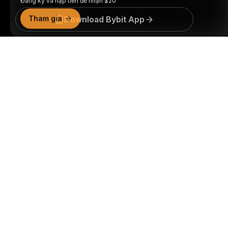
Tham gia
Download Bybit App
Tóm tắt chi tiết
Trở thành người đầu tiên nhận được những hiểu biết và
phân tích quan trọng về thế giới crypto: đăng ký nhận
bản tin của chúng tôi ngay hôm nay.
Mọi hình thức đầu
tư đều tiềm ẩn rủi ro, bao gồm rủi ro mất toàn bộ số tiền
đã đầu tư. Những hoạt động như vậy có thể không phù
hợp với tất cả mọi người.
Đăng Ký
Theo dõi chúng tôi