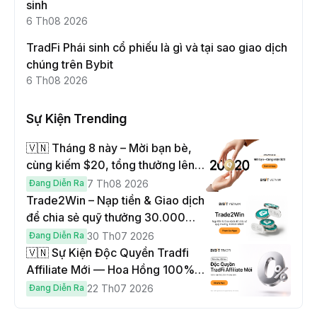
sinh
6 Th08 2026
TradFi Phái sinh cổ phiếu là gì và tại sao giao dịch
chúng trên Bybit
6 Th08 2026
Sự Kiện Trending
🇻🇳 Tháng 8 này – Mời bạn bè,
cùng kiếm $20, tổng thưởng lên
đến $1,000
Đang Diễn Ra
7 Th08 2026
Trade2Win – Nạp tiền & Giao dịch
để chia sẻ quỹ thưởng 30.000
USDT
Đang Diễn Ra
30 Th07 2026
🇻🇳 Sự Kiện Độc Quyền Tradfi
Affiliate Mới — Hoa Hồng 100% &
Hoàn Phí Qua Đêm
Đang Diễn Ra
22 Th07 2026