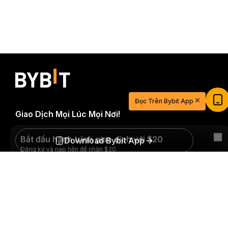
Bắt đầu hành trình giao dịch với $20
Đọc Trên Bybit App
Đăng ký và nạp tiền để nhận $20
Giao Dịch Mọi Lúc Mọi Nơi!
Tham gia
Download Bybit App
Tóm tắt chi tiết
Trở thành người đầu tiên nhận được những hiểu biết và
phân tích quan trọng về thế giới crypto: đăng ký nhận
bản tin của chúng tôi ngay hôm nay.
Mọi hình thức đầu
tư đều tiềm ẩn rủi ro, bao gồm rủi ro mất toàn bộ số tiền
đã đầu tư. Những hoạt động như vậy có thể không phù