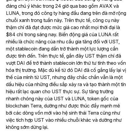
đáng chú ý khác trong 24 giờ qua bao gồm AVAX và
LUNA, trong đó công ty hàng đầu đang trên đà mở rộng
chuỗi xanh trong tuần này. Trên thực tế, công cụ này
thậm chí đã đạt được mức giá cao nhất mọi thời đại là
$84 chỉ trong sáng nay. Biến động giá của LUNA rất
nhiều là chức năng của nhu cầu gia tăng đối với UST,
một stablecoin đang dần trở thành một lực lượng cần
được tính đến. Trên thực tế, gần đây UST thậm chí đã
vượt DAI để trở thành stablecoin lớn thứ tư tính theo vốn
hóa thị trường. Mặc dù kể từ đó DAI đã cố gắng lấy lại vị
thế của mình từ UST, nhưng đây chắc chắn vẫn là một
dấu hiệu của những điều sắp xảy ra và tạo thành một tín
hiệu rất lạc quan cho UST thực sự. Sự tăng trưởng
nhanh chóng này của UST và LUNA, token gốc của
blockchain Terra, dường như được thúc đẩy mạnh mẽ
bởi các dòng vốn mới vào hệ sinh thái Terra cũng như
việc tích hợp UST vào nhiều chuỗi khác và dường như
không sớm dừng lại.