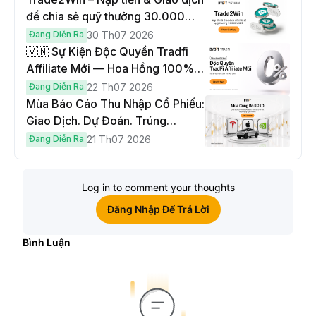
để chia sẻ quỹ thưởng 30.000
USDT
Đang Diễn Ra
30 Th07 2026
🇻🇳 Sự Kiện Độc Quyền Tradfi
Affiliate Mới — Hoa Hồng 100% &
Hoàn Phí Qua Đêm
Đang Diễn Ra
22 Th07 2026
Mùa Báo Cáo Thu Nhập Cổ Phiếu:
Giao Dịch. Dự Đoán. Trúng
Cybertruck!
Đang Diễn Ra
21 Th07 2026
Log in to comment your thoughts
Đăng Nhập Để Trả Lời
Bình Luận