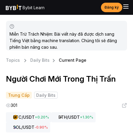
Bybit Learn
Đăng ký
Miễn Trừ Trách Nhiệm: Bài viết này đã được dịch sang
Tiếng Việt bằng machine translation. Chúng tôi sẽ đăng
phiên bản nâng cao sau.
Topics
Daily Bits
Current Page
Người Chơi Mới Trong Thị Trấn
Trung Cấp
Daily Bits
301
BTC
/USDT
ETH
/USDT
+
0.20
%
+
1.30
%
SOL
/USDT
-0.90
%