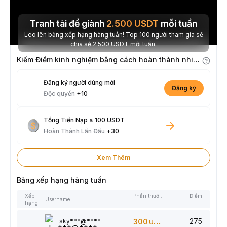
Tranh tài để giành
2.500
USDT
mỗi tuần
Leo lên bảng xếp hạng hàng tuần! Top 100 người tham gia sẽ
chia sẻ 2.500 USDT mỗi tuần.
Kiếm Điểm kinh nghiệm bằng cách hoàn thành nhiệm vụ
Đăng ký người dùng mới
Đăng ký
Độc quyền
+10
Tổng Tiền Nạp ≥ 100 USDT
Hoàn Thành Lần Đầu
+30
Xem Thêm
Bảng xếp hạng hàng tuần
Xếp
Phần thưởng
Điểm
Username
hạng
275
sky***@****
300
USDT