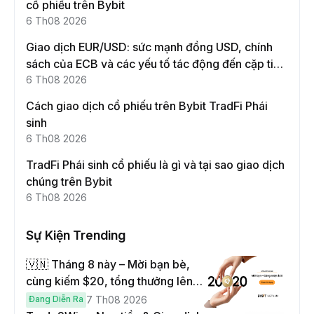
cổ phiếu trên Bybit
6 Th08 2026
Giao dịch EUR/USD: sức mạnh đồng USD, chính
sách của ECB và các yếu tố tác động đến cặp tiền
này
6 Th08 2026
Cách giao dịch cổ phiếu trên Bybit TradFi Phái
sinh
6 Th08 2026
TradFi Phái sinh cổ phiếu là gì và tại sao giao dịch
chúng trên Bybit
6 Th08 2026
Sự Kiện Trending
🇻🇳 Tháng 8 này – Mời bạn bè,
cùng kiếm $20, tổng thưởng lên
đến $1,000
Đang Diễn Ra
7 Th08 2026