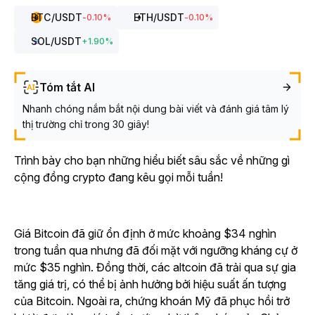
BTC
/USDT
ETH
/USDT
-0.10
%
-0.10
%
SOL
/USDT
+
1.90
%
Tóm tắt AI
Nhanh chóng nắm bắt nội dung bài viết và đánh giá tâm lý
thị trường chỉ trong 30 giây!
Trình bày cho bạn những hiểu biết sâu sắc về những gì
cộng đồng crypto đang kêu gọi mỗi tuần!
Giá Bitcoin đã giữ ổn định ở mức khoảng $34 nghìn
trong tuần qua nhưng đã đối mặt với ngưỡng kháng cự ở
mức $35 nghìn. Đồng thời, các altcoin đã trải qua sự gia
tăng giá trị, có thể bị ảnh hưởng bởi hiệu suất ấn tượng
của Bitcoin. Ngoài ra, chứng khoán Mỹ đã phục hồi trở