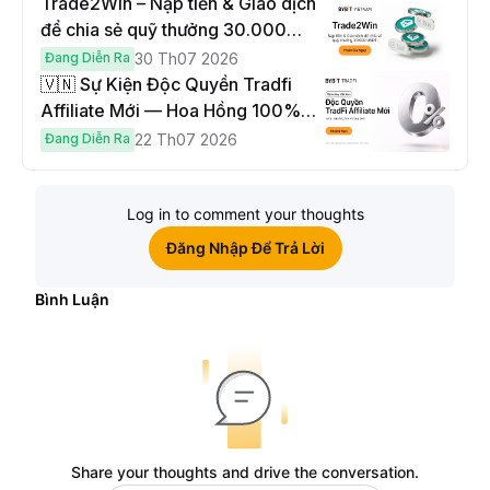
Trade2Win – Nạp tiền & Giao dịch
để chia sẻ quỹ thưởng 30.000
USDT
Đang Diễn Ra
30 Th07 2026
🇻🇳 Sự Kiện Độc Quyền Tradfi
Affiliate Mới — Hoa Hồng 100% &
Hoàn Phí Qua Đêm
Đang Diễn Ra
22 Th07 2026
Log in to comment your thoughts
Đăng Nhập Để Trả Lời
Bình Luận
Share your thoughts and drive the conversation.