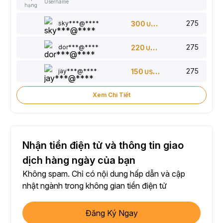
Username
hạng
275
sky***@****
300
USDT
275
dor***@****
220
USDT
275
jay***@****
150
USDT
Xem Chi Tiết
Nhận tiền điện tử và thông tin giao
dịch hàng ngày của bạn
Không spam. Chỉ có nội dung hấp dẫn và cập
nhật ngành trong không gian tiền điện tử
Đăng Ký Ngay