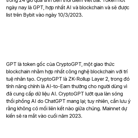
trong 24 giờ qua tính đến thời điểm viết bài. Token hot
ngày nay là GPT, hợp nhất AI và blockchain và sẽ được
list trên Bybit vào ngày 10/3/2023.
GPT là token gốc của CryptoGPT, một giao thức
blockchain nhằm hợp nhất công nghệ blockchain với trí
tuệ nhân tạo. CryptoGPT là ZK-Rollup Layer 2, trong đó
tính năng chính là AI-to-Earn thưởng cho người dùng vì
đã cung cấp dữ liệu AI. CryptoGPT lướt qua làn sóng
thổi phồng AI do ChatGPT mang lại; tuy nhiên, cần lưu ý
rằng không có mối liên kết nào giữa chúng. Mainnet dự
kiến sẽ ra mắt vào cuối năm 2023.