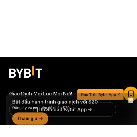
Bắt đầu hành trình giao dịch với $20
Giao Dịch Mọi Lúc Mọi Nơi!
Đọc Trên Bybit App
Đăng ký và nạp tiền để nhận $20
Tham gia
Download Bybit App
Trở thành người đầu tiên nhận được những hiểu biết và
Tóm tắt chi tiết