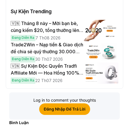
Sự Kiện Trending
🇻🇳 Tháng 8 này – Mời bạn bè,
cùng kiếm $20, tổng thưởng lên
đến $1,000
Đang Diễn Ra
7 Th08 2026
Trade2Win – Nạp tiền & Giao dịch
để chia sẻ quỹ thưởng 30.000
USDT
Đang Diễn Ra
30 Th07 2026
🇻🇳 Sự Kiện Độc Quyền Tradfi
Affiliate Mới — Hoa Hồng 100% &
Hoàn Phí Qua Đêm
Đang Diễn Ra
22 Th07 2026
Log in to comment your thoughts
Đăng Nhập Để Trả Lời
Bình Luận