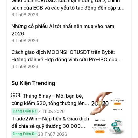
Giao dịch EUR/USD: sức mạnh đồng USD, chính
sách của ECB và các yếu tố tác động đến cặp tiền
này
6 Th08 2026
Những cổ phiếu AI tốt nhất nên mua vào năm
2026
6 Th08 2026
Cách giao dịch MOONSHOTUSDT trên Bybit:
Hướng dẫn về Hợp đồng vĩnh cửu Pre-IPO của
Moonshot AI
6 Th08 2026
Sự Kiện Trending
🇻🇳 Tháng 8 này – Mời bạn bè,
cùng kiếm $20, tổng thưởng lên
đến $1,000
Đang Diễn Ra
7 Th08 2026
Trade2Win – Nạp tiền & Giao dịch
để chia sẻ quỹ thưởng 30.000
USDT
Đang Diễn Ra
30 Th07 2026