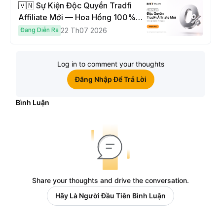
🇻🇳 Sự Kiện Độc Quyền Tradfi
Affiliate Mới — Hoa Hồng 100% &
Hoàn Phí Qua Đêm
Đang Diễn Ra
22 Th07 2026
Log in to comment your thoughts
Đăng Nhập Để Trả Lời
Bình Luận
Share your thoughts and drive the conversation.
Hãy Là Người Đầu Tiên Bình Luận