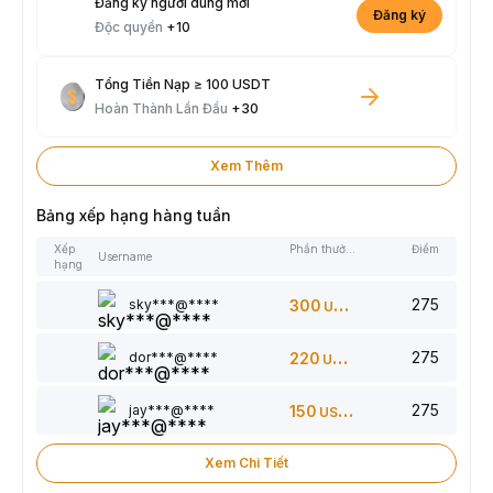
Đăng ký người dùng mới
Đăng ký
Độc quyền
+10
Tổng Tiền Nạp ≥ 100 USDT
Hoàn Thành Lần Đầu
+30
Xem Thêm
Bảng xếp hạng hàng tuần
Xếp
Phần thưởng
Điểm
Username
hạng
275
sky***@****
300
USDT
275
dor***@****
220
USDT
275
jay***@****
150
USDT
Xem Chi Tiết