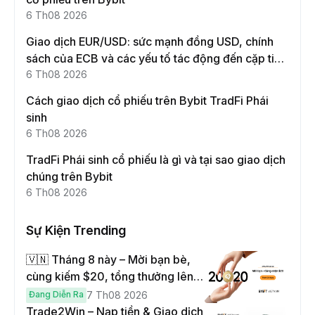
6 Th08 2026
Giao dịch EUR/USD: sức mạnh đồng USD, chính
sách của ECB và các yếu tố tác động đến cặp tiền
này
6 Th08 2026
Cách giao dịch cổ phiếu trên Bybit TradFi Phái
sinh
6 Th08 2026
TradFi Phái sinh cổ phiếu là gì và tại sao giao dịch
chúng trên Bybit
6 Th08 2026
Sự Kiện Trending
🇻🇳 Tháng 8 này – Mời bạn bè,
cùng kiếm $20, tổng thưởng lên
đến $1,000
Đang Diễn Ra
7 Th08 2026
Trade2Win – Nạp tiền & Giao dịch