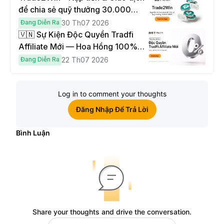
để chia sẻ quỹ thưởng 30.000
USDT
Đang Diễn Ra
30 Th07 2026
🇻🇳 Sự Kiện Độc Quyền Tradfi
Affiliate Mới — Hoa Hồng 100% &
Hoàn Phí Qua Đêm
Đang Diễn Ra
22 Th07 2026
Log in to comment your thoughts
Đăng Nhập Để Trả Lời
Bình Luận
Share your thoughts and drive the conversation.