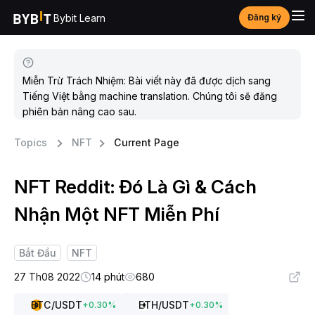
Bybit Learn
Đăng ký
Miễn Trừ Trách Nhiệm: Bài viết này đã được dịch sang
Tiếng Việt bằng machine translation. Chúng tôi sẽ đăng
phiên bản nâng cao sau.
Topics
NFT
Current Page
NFT Reddit: Đó Là Gì & Cách
Nhận Một NFT Miễn Phí
Bắt Đầu
NFT
27 Th08 2022
14 phút
680
BTC
/USDT
ETH
/USDT
+
0.30
%
+
0.30
%