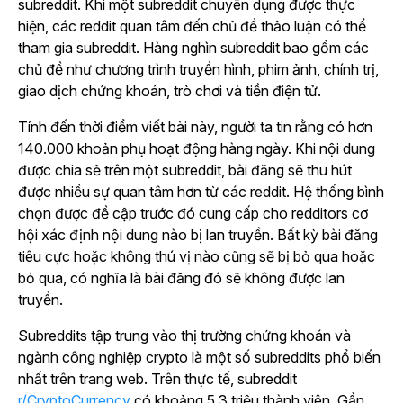
subreddit. Khi một subreddit chuyên dụng được thực
hiện, các reddit quan tâm đến chủ đề thảo luận có thể
tham gia subreddit. Hàng nghìn subreddit bao gồm các
chủ đề như chương trình truyền hình, phim ảnh, chính trị,
giao dịch chứng khoán, trò chơi và tiền điện tử.
Tính đến thời điểm viết bài này, người ta tin rằng có hơn
140.000 khoản phụ hoạt động hàng ngày. Khi nội dung
được chia sẻ trên một subreddit, bài đăng sẽ thu hút
được nhiều sự quan tâm hơn từ các reddit. Hệ thống bình
chọn được đề cập trước đó cung cấp cho redditors cơ
hội xác định nội dung nào bị lan truyền. Bất kỳ bài đăng
tiêu cực hoặc không thú vị nào cũng sẽ bị bỏ qua hoặc
bỏ qua, có nghĩa là bài đăng đó sẽ không được lan
truyền.
Subreddits tập trung vào thị trường chứng khoán và
ngành công nghiệp crypto là một số subreddits phổ biến
nhất trên trang web. Trên thực tế, subreddit
r/CryptoCurrency
có khoảng 5,3 triệu thành viên. Gần