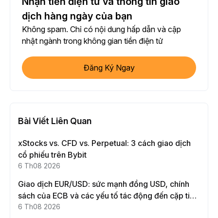
Nhận tiền điện tử và thông tin giao
dịch hàng ngày của bạn
Không spam. Chỉ có nội dung hấp dẫn và cập
nhật ngành trong không gian tiền điện tử
Đăng Ký Ngay
Bài Viết Liên Quan
xStocks vs. CFD vs. Perpetual: 3 cách giao dịch
cổ phiếu trên Bybit
6 Th08 2026
Giao dịch EUR/USD: sức mạnh đồng USD, chính
sách của ECB và các yếu tố tác động đến cặp tiền
này
6 Th08 2026