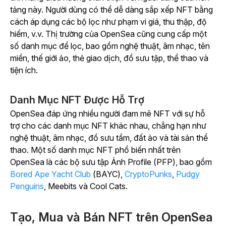
tảng này. Người dùng có thể dễ dàng sắp xếp NFT bằng
cách áp dụng các bộ lọc như phạm vi giá, thu thập, độ
hiếm, v.v. Thị trường của OpenSea cũng cung cấp một
số danh mục để lọc, bao gồm nghệ thuật, âm nhạc, tên
miền, thế giới ảo, thẻ giao dịch, đồ sưu tập, thể thao và
tiện ích.
Danh Mục NFT Được Hỗ Trợ
OpenSea đáp ứng nhiều người đam mê NFT với sự hỗ
trợ cho các danh mục NFT khác nhau, chẳng hạn như
nghệ thuật, âm nhạc, đồ sưu tầm, đất ảo và tài sản thể
thao. Một số danh mục NFT phổ biến nhất trên
OpenSea là các bộ sưu tập Ảnh Profile (PFP), bao gồm
Bored Ape Yacht Club
(BAYC),
CryptoPunks
,
Pudgy
Penguins
, Meebits và Cool Cats.
Tạo, Mua và Bán NFT trên OpenSea