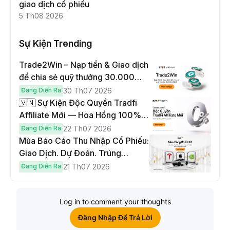
giao dịch cổ phiếu
5 Th08 2026
Sự Kiện Trending
Trade2Win – Nạp tiền & Giao dịch
để chia sẻ quỹ thưởng 30.000
USDT
Đang Diễn Ra
30 Th07 2026
🇻🇳 Sự Kiện Độc Quyền Tradfi
Affiliate Mới — Hoa Hồng 100% &
Hoàn Phí Qua Đêm
Đang Diễn Ra
22 Th07 2026
Mùa Báo Cáo Thu Nhập Cổ Phiếu:
Giao Dịch. Dự Đoán. Trúng
Cybertruck!
Đang Diễn Ra
21 Th07 2026
Log in to comment your thoughts
Đăng Nhập Để Trả Lời