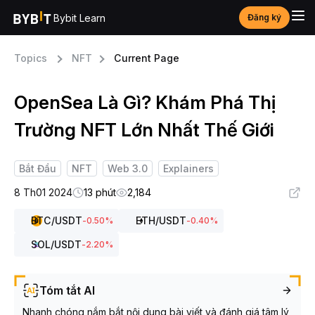
Bybit Learn
Đăng ký
Topics
NFT
Current Page
OpenSea Là Gì? Khám Phá Thị
Trường NFT Lớn Nhất Thế Giới
Bắt Đầu
NFT
Web 3.0
Explainers
8 Th01 2024
13 phút
2,184
BTC
/USDT
ETH
/USDT
-0.50
%
-0.40
%
SOL
/USDT
-2.20
%
Tóm tắt AI
Nhanh chóng nắm bắt nội dung bài viết và đánh giá tâm lý