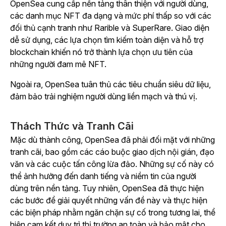
OpenSea cung cấp nền tảng thân thiện với người dùng,
các danh mục NFT đa dạng và mức phí thấp so với các
đối thủ cạnh tranh như Rarible và SuperRare. Giao diện
dễ sử dụng, các lựa chọn tìm kiếm toàn diện và hỗ trợ
blockchain khiến nó trở thành lựa chọn ưu tiên của
những người đam mê NFT.
Ngoài ra, OpenSea tuân thủ các tiêu chuẩn siêu dữ liệu,
đảm bảo trải nghiệm người dùng liền mạch và thú vị.
Thách Thức và Tranh Cãi
Mặc dù thành công, OpenSea đã phải đối mặt với những
tranh cãi, bao gồm các cáo buộc giao dịch nội gián, đạo
văn và các cuộc tấn công lừa đảo. Những sự cố này có
thể ảnh hưởng đến danh tiếng và niềm tin của người
dùng trên nền tảng. Tuy nhiên, OpenSea đã thực hiện
các bước để giải quyết những vấn đề này và thực hiện
các biện pháp nhằm ngăn chặn sự cố trong tương lai, thể
hiện cam kết duy trì thị trường an toàn và bảo mật cho