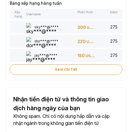
Bảng xếp hạng hàng tuần
Xếp
Phần thưởng
Điểm
Username
hạng
275
sky***@****
300
USDT
275
dor***@****
220
USDT
275
jay***@****
150
USDT
Xem Chi Tiết
Nhận tiền điện tử và thông tin giao
dịch hàng ngày của bạn
Không spam. Chỉ có nội dung hấp dẫn và cập
nhật ngành trong không gian tiền điện tử