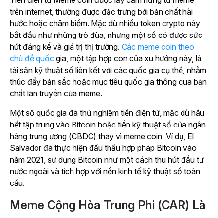
Tiền điện tử Meme coin được lấy cảm hứng từ meme
trên internet, thường được đặc trưng bởi bản chất hài
hước hoặc châm biếm. Mặc dù nhiều token crypto này
bắt đầu như những trò đùa, nhưng một số có được sức
hút đáng kể và giá trị thị trường.
Các meme coin theo
chủ đề quốc
gia
, một tập hợp con của xu hướng này, là
tài sản kỹ thuật số liên kết với các quốc gia cụ thể, nhằm
thúc đẩy bản sắc hoặc mục tiêu quốc gia thông qua bản
chất lan truyền của meme.
Một số quốc gia đã thử nghiệm tiền điện tử, mặc dù hầu
hết tập trung vào Bitcoin hoặc tiền kỹ thuật số của ngân
hàng trung ương (CBDC) thay vì meme coin. Ví dụ, El
Salvador đã thực hiện đấu thầu hợp pháp Bitcoin vào
năm 2021, sử dụng Bitcoin như một cách thu hút đầu tư
nước ngoài và tích hợp với nền kinh tế kỹ thuật số toàn
cầu.
Meme Cộng Hòa Trung Phi (CAR) Là