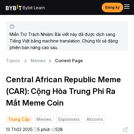
Bybit Learn
Đăng ký
Miễn Trừ Trách Nhiệm: Bài viết này đã được dịch sang
Tiếng Việt bằng machine translation. Chúng tôi sẽ đăng
phiên bản nâng cao sau.
Topics
Memes
Current Page
Central African Republic Meme
(CAR): Cộng Hòa Trung Phi Ra
Mắt Meme Coin
Trung Cấp
Memes
Explainers
Altcoins
13 Th02 2025
5 phút
528