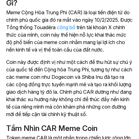
Gì?
Meme Cộng Hòa Trung Phi (CAR) là loại tiền điện tử do
chính phủ quốc gia đó ra mắt vào ngày 10/2/2025.
Được
Tổng thống Touadéra
công bố
trên tài khoản X chính
thức của mình, coin này thể hiện nỗ lực khai thác mức
độ phổ biến của meme coin nhằm mang lại lợi ích cho
nền kinh tế và vị thế toàn cầu của đất nước.
Coin này được định vị như một cách để thu hút sự chú ý
của quốc tế đến Cộng hòa Trung Phi, tương tự như cách
các meme coin như Dogecoin và Shiba Inu đã tạo ra
các cộng đồng trực tuyến mạnh mẽ và tạo ra khối lượng
giao dịch hàng tỷ đô la. Chính phủ CAR dường như đang
khai thác xu hướng này không chỉ để thúc đẩy nền kinh
tế của riêng mình mà còn khám phá những con đường
mới để tiếp cận tài chính kỹ thuật số.
Tầm Nhìn CAR Meme Coin
Token meme CAR là một phần trong chiến lược rộng lớn