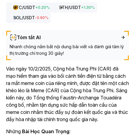
BTC
/USDT
ETH
/USDT
+
0.20
%
+
1.30
%
SOL
/USDT
-0.90
%
Tóm tắt AI
Nhanh chóng nắm bắt nội dung bài viết và đánh giá tâm lý
thị trường chỉ trong 30 giây!
Vào ngày 10/2/2025, Cộng hòa Trung Phi (CAR) đã
mạo hiểm tham gia vào bối cảnh tiền điện tử bằng cách
ra mắt meme coin của riêng mình, được đặt tên một cách
khéo léo là Meme (CAR) của Cộng hòa Trung Phi. Sáng
kiến này, do Tổng thống Faustin-Archange Touadéra
công bố, nhằm tận dụng sức hấp dẫn toàn cầu của
meme coin nhằm thúc đẩy sự đoàn kết quốc gia và thúc
đẩy hòa nhập tài chính trong quốc gia này.
Những
Bài Học Quan Trọng
: