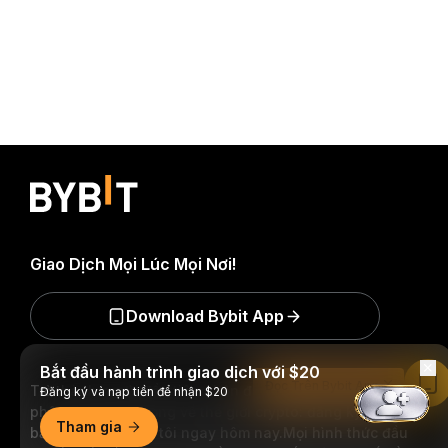
Giao Dịch Mọi Lúc Mọi Nơi!
Download Bybit App
Bắt đầu hành trình giao dịch với $20
Đọc Trên Bybit App
Trở thành người đầu tiên nhận được những hiểu biết và
Đăng ký và nạp tiền để nhận $20
phân tích quan trọng về thế giới crypto: đăng ký nhận
Tham gia
bản tin của chúng tôi ngay hôm nay.
Mọi hình thức đầu