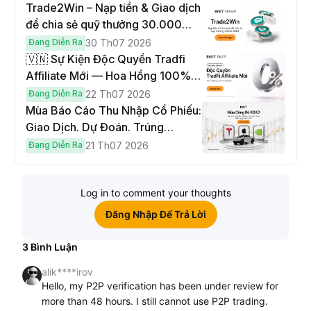
Trade2Win – Nạp tiền & Giao dịch
để chia sẻ quỹ thưởng 30.000
USDT
Đang Diễn Ra
30 Th07 2026
🇻🇳 Sự Kiện Độc Quyền Tradfi
Affiliate Mới — Hoa Hồng 100% &
Hoàn Phí Qua Đêm
Đang Diễn Ra
22 Th07 2026
Mùa Báo Cáo Thu Nhập Cổ Phiếu:
Giao Dịch. Dự Đoán. Trúng
Cybertruck!
Đang Diễn Ra
21 Th07 2026
Log in to comment your thoughts
Đăng Nhập Để Trả Lời
3
Bình Luận
alik****irov
Hello, my P2P verification has been under review for
more than 48 hours. I still cannot use P2P trading.