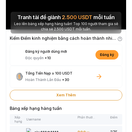
Tranh tài để giành
2.500
USDT
mỗi tuần
Leo lên bảng xếp hạng hàng tuần! Top 100 người tham gia sẽ
chia sẻ 2.500 USDT mỗi tuần.
Kiếm Điểm kinh nghiệm bằng cách hoàn thành nhiệm vụ
Đăng ký người dùng mới
Đăng ký
Độc quyền
+10
Tổng Tiền Nạp ≥ 100 USDT
Hoàn Thành Lần Đầu
+30
Xem Thêm
Bảng xếp hạng hàng tuần
Xếp
Phần thưởng
Điểm
Username
hạng