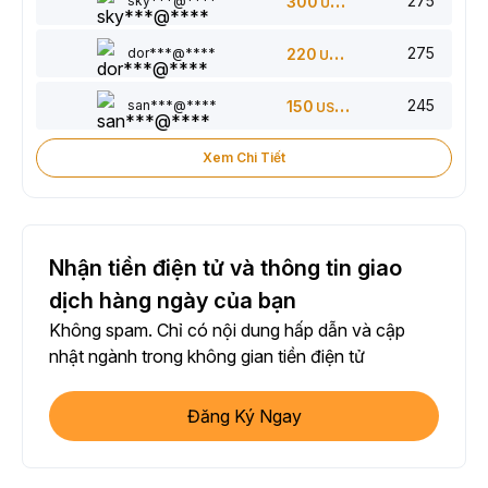
275
sky***@****
300
USDT
275
dor***@****
220
USDT
245
san***@****
150
USDT
Xem Chi Tiết
Nhận tiền điện tử và thông tin giao
dịch hàng ngày của bạn
Không spam. Chỉ có nội dung hấp dẫn và cập
nhật ngành trong không gian tiền điện tử
Đăng Ký Ngay