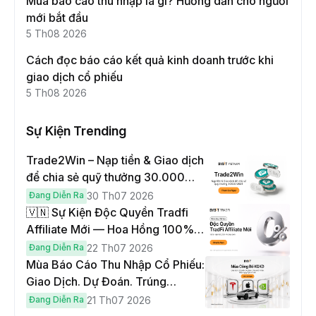
Mùa báo cáo thu nhập là gì? Hướng dẫn cho người
mới bắt đầu
5 Th08 2026
Cách đọc báo cáo kết quả kinh doanh trước khi
giao dịch cổ phiếu
5 Th08 2026
Sự Kiện Trending
Trade2Win – Nạp tiền & Giao dịch
để chia sẻ quỹ thưởng 30.000
USDT
Đang Diễn Ra
30 Th07 2026
🇻🇳 Sự Kiện Độc Quyền Tradfi
Affiliate Mới — Hoa Hồng 100% &
Hoàn Phí Qua Đêm
Đang Diễn Ra
22 Th07 2026
Mùa Báo Cáo Thu Nhập Cổ Phiếu:
Giao Dịch. Dự Đoán. Trúng
Cybertruck!
Đang Diễn Ra
21 Th07 2026