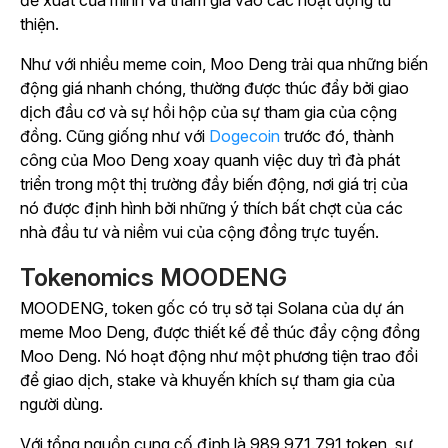
đề xuất của mình và tham gia vào các hoạt động từ
thiện.
Như với nhiều meme coin, Moo Deng trải qua những biến
động giá nhanh chóng, thường được thúc đẩy bởi giao
dịch đầu cơ và sự hồi hộp của sự tham gia của cộng
đồng. Cũng giống như với
Dogecoin
trước đó, thành
công của Moo Deng xoay quanh việc duy trì đà phát
triển trong một thị trường đầy biến động, nơi giá trị của
nó được định hình bởi những ý thích bất chợt của các
nhà đầu tư và niềm vui của cộng đồng trực tuyến.
Tokenomics MOODENG
MOODENG, token gốc có trụ sở tại Solana của dự án
meme Moo Deng, được thiết kế để thúc đẩy cộng đồng
Moo Deng. Nó hoạt động như một phương tiện trao đổi
để giao dịch, stake và khuyến khích sự tham gia của
người dùng.
Với tổng nguồn cung cố định là 989.971.791 token, sự