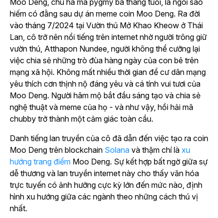
Moo Deng, chú hà mã pygmy ba tháng tuổi, là ngôi sao
hiếm có đằng sau dự án meme coin Moo Deng. Ra đời
vào tháng 7/2024 tại Vườn thú Mở Khao Kheow ở Thái
Lan, cô trở nên nổi tiếng trên internet nhờ người trông giữ
vườn thú, Atthapon Nundee, người không thể cưỡng lại
việc chia sẻ những trò đùa hàng ngày của con bê trên
mạng xã hội. Không mất nhiều thời gian để cư dân mạng
yêu thích cơn thịnh nộ đáng yêu và cá tính vui tươi của
Moo Deng. Người hâm mộ bắt đầu sáng tạo và chia sẻ
nghệ thuật và meme của họ - và như vậy, hồi hải mã
chubby trở thành một cảm giác toàn cầu.
Danh tiếng lan truyền của cô đã dẫn đến việc tạo ra coin
Moo Deng trên
blockchain
Solana
và thậm chí là
xu
hướng trang điểm
Moo Deng
. Sự kết hợp bất ngờ giữa sự
dễ thương và lan truyền internet này cho thấy văn hóa
trực tuyến có ảnh hưởng cực kỳ lớn đến mức nào, định
hình xu hướng giữa các ngành theo những cách thú vị
nhất.