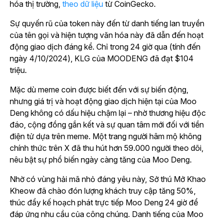
hóa thị trường,
theo dữ liệu
từ CoinGecko.
Sự quyến rũ của token này đến từ danh tiếng lan truyền
của tên gọi và hiện tượng văn hóa này đã dẫn đến hoạt
động giao dịch đáng kể. Chỉ trong 24 giờ qua (tính đến
ngày 4/10/2024), KLG của MOODENG đã đạt $104
triệu.
Mặc dù meme coin được biết đến với sự biến động,
nhưng giá trị và hoạt động giao dịch hiện tại của Moo
Deng không có dấu hiệu chậm lại – nhờ thương hiệu độc
đáo, cộng đồng gắn kết và sự quan tâm mới đối với tiền
điện tử dựa trên meme. Một trang người hâm mộ không
chính thức trên X đã thu hút hơn 59.000 người theo dõi,
nêu bật sự phổ biến ngày càng tăng của Moo Deng.
Nhờ có vùng hải mã nhỏ đáng yêu này, Sở thú Mở Khao
Kheow đã chào đón lượng khách truy cập tăng 50%,
thúc đẩy kế hoạch phát trực tiếp Moo Deng 24 giờ để
đáp ứng nhu cầu của công chúng. Danh tiếng của Moo