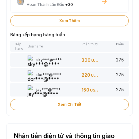
Hoàn Thành Lần Đầu
+30
Xem Thêm
Bảng xếp hạng hàng tuần
Xếp
Phần thưởng
Điểm
Username
hạng
275
sky***@****
300
USDT
275
dor***@****
220
USDT
275
jay***@****
150
USDT
Xem Chi Tiết
Nhận tiền điện tử và thông tin giao