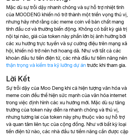
Mặc dù sự trỗi dậy nhanh chóng và sự hỗ trợ nhiệt tình
của MOODENG khiến nó trở thành một triển vọng thú vị,
nhưng hãy nhớ rằng các meme coin về bản chất mang
tính đầu cơ và thường biến động. Không có bất kỳ giá trị
nội tại nào, giá của token này phần lớn bị ảnh hưởng bởi
các xu hướng trực tuyến và sự cường điệu trên mạng xã
hội, khiến nó trở nên hơi hoang dã. Như với tất cả các
khoản đầu tư tiền điện tử, các nhà đầu tư tiềm năng nên
thận trọng và kiểm tra kỹ lưỡng dự án
trước khi tham gia.
Lời Kết
Sự trỗi dậy của Moo Deng khi cả hiện tượng văn hóa và
meme coin đều thể hiện sức mạnh của văn hóa internet
trong việc định hình các xu hướng mới. Mặc dù sự tăng
trưởng của token này diễn ra nhanh chóng và thú vị,
nhưng tương lai của token này phụ thuộc vào sự hỗ trợ
và quan tâm liên tục của cộng đồng. Như với bất kỳ loại
tiền điện tử nào, các nhà đầu tư tiềm năng cần được cập