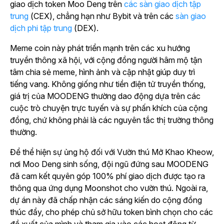
giao dịch token Moo Deng trên
các sàn giao dịch tập
trung
(CEX), chẳng hạn như Bybit và trên
các
sàn giao
dịch phi tập trung
(DEX).
Meme coin này phát triển mạnh trên các xu hướng
truyền thông xã hội, với cộng đồng người hâm mộ tận
tâm chia sẻ meme, hình ảnh và cập nhật giúp duy trì
tiếng vang. Không giống như tiền điện tử truyền thống,
giá trị của MOODENG thường dao động dựa trên các
cuộc trò chuyện trực tuyến và sự phấn khích của cộng
đồng, chứ không phải là các nguyên tắc thị trường thông
thường.
Để thể hiện sự ủng hộ đối với Vườn thú Mở Khao Kheow,
nơi Moo Deng sinh sống, đội ngũ đứng sau MOODENG
đã cam kết quyên góp 100% phí giao dịch được tạo ra
thông qua ứng dụng Moonshot cho vườn thú. Ngoài ra,
dự án này đã chấp nhận các sáng kiến do cộng đồng
thúc đẩy, cho phép chủ sở hữu token bình chọn cho các