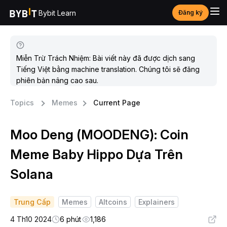
Bybit Learn
Đăng ký
Miễn Trừ Trách Nhiệm: Bài viết này đã được dịch sang
Tiếng Việt bằng machine translation. Chúng tôi sẽ đăng
phiên bản nâng cao sau.
Topics
Memes
Current Page
Moo Deng (MOODENG): Coin
Meme Baby Hippo Dựa Trên
Solana
Trung Cấp
Memes
Altcoins
Explainers
4 Th10 2024
6 phút
1,186