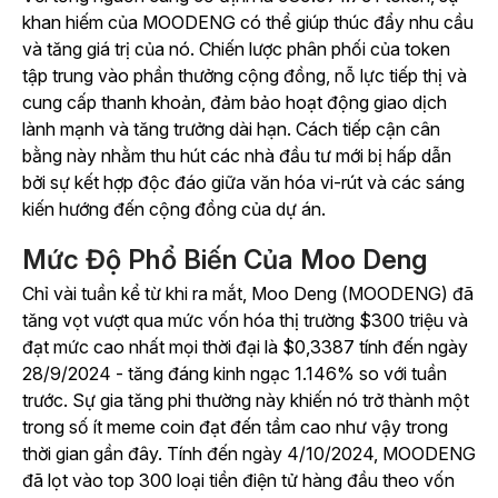
khan hiếm của MOODENG có thể giúp thúc đẩy nhu cầu
và tăng giá trị của nó. Chiến lược phân phối của token
tập trung vào phần thưởng cộng đồng, nỗ lực tiếp thị và
cung cấp thanh khoản, đảm bảo hoạt động giao dịch
lành mạnh và tăng trưởng dài hạn. Cách tiếp cận cân
bằng này nhằm thu hút các nhà đầu tư mới bị hấp dẫn
bởi sự kết hợp độc đáo giữa văn hóa vi-rút và các sáng
kiến hướng đến cộng đồng của dự án.
Mức Độ Phổ Biến Của Moo Deng
Chỉ vài tuần kể từ khi ra mắt, Moo Deng (MOODENG) đã
tăng vọt vượt qua mức vốn hóa thị trường $300 triệu và
đạt mức cao nhất mọi thời đại là $0,3387 tính đến ngày
28/9/2024 - tăng đáng kinh ngạc 1.146% so với tuần
trước. Sự gia tăng phi thường này khiến nó trở thành một
trong số ít meme coin đạt đến tầm cao như vậy trong
thời gian gần đây. Tính đến ngày 4/10/2024, MOODENG
đã lọt vào top 300 loại tiền điện tử hàng đầu theo vốn