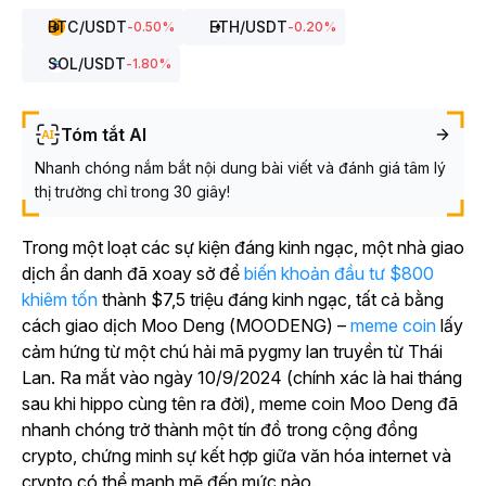
BTC
/USDT
ETH
/USDT
-0.50
%
-0.20
%
SOL
/USDT
-1.80
%
Tóm tắt AI
Nhanh chóng nắm bắt nội dung bài viết và đánh giá tâm lý
thị trường chỉ trong 30 giây!
Trong một loạt các sự kiện đáng kinh ngạc, một nhà giao
dịch ẩn danh đã xoay sở để
biến khoản đầu tư $800
khiêm tốn
thành $7,5 triệu đáng kinh ngạc, tất cả bằng
cách giao dịch Moo Deng (MOODENG) –
meme coin
lấy
cảm hứng từ một chú hải mã pygmy lan truyền từ Thái
Lan. Ra mắt vào ngày 10/9/2024 (chính xác là hai tháng
sau khi hippo cùng tên ra đời), meme coin Moo Deng đã
nhanh chóng trở thành một tín đồ trong cộng đồng
crypto, chứng minh sự kết hợp giữa văn hóa internet và
crypto có thể mạnh mẽ đến mức nào.