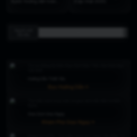
Bybit: Hướng dẫn toàn
(Cập nhật 2025)
tập về cổ phiếu on-chain
Người mới
Trung Cấp
Nâng Cao
Phân Tích
bắt đầu
Từ Lúc Đăng Ký Đến Giao Dịch Đầu Tiên: Mọi Điều Bạn
Cần Biết
Hướng Dẫn Thiết Yếu
Đọc Hướng Dẫn
Tìm hiểu cách mua, bán và giao dịch tiền điện tử trên
Bybit
Giao Dịch Giao Ngay
Khám Phá Giao Ngay
Đừng Chỉ HODL: Tìm Hiểu Cách Gia Tăng Tiền Điện Tử