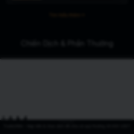
Tìm hiểu thêm
Chiến Dịch & Phần Thưởng
5 phút đọc
Trade2Win – Nạp tiền & Giao dịch để chia sẻ quỹ thưởng 30.000 USDT