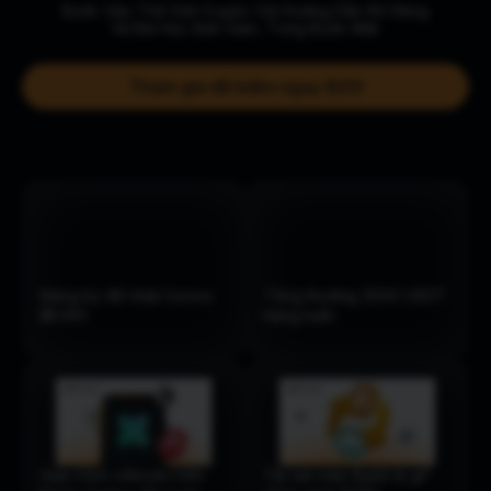
Bước Vào Thế Giới Crypto Với Hướng Dẫn Rõ Ràng
Và Bài Học Đơn Giản, Từng Bước Một.
Tham gia để kiếm ngay $20!
Đăng ký để nhận bonus
Tổng thưởng
2500
USDT
$5.100.
hàng tuần
Giao Dịch xStocks trên
Tài sản kép Bybit là gì?