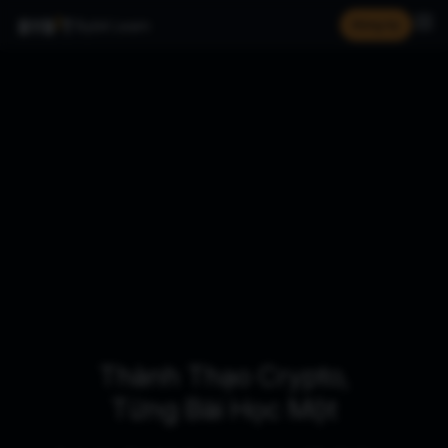
Bybit Learn
Đăng ký
Thành Thạo Crypto,
Từng Bài Học Một