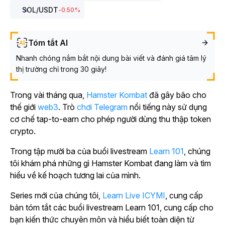
SOL
/USDT
-0.50
%
Tóm tắt AI
Nhanh chóng nắm bắt nội dung bài viết và đánh giá tâm lý
thị trường chỉ trong 30 giây!
Trong vài tháng qua,
Hamster Kombat
đã gây bão cho
thế giới
web3
.
Trò
chơi Telegram
nổi tiếng này sử dụng
cơ chế tap-to-earn cho phép người dùng thu thập token
crypto.
Trong tập mười ba của buổi livestream
Learn 101
, chúng
tôi khám phá những gì
Hamster Kombat
đang làm và tìm
hiểu về kế hoạch tương lai của mình.
Series mới của chúng tôi,
Learn Live ICYMI
, cung cấp
bản tóm tắt các
buổi livestream
Learn 101
, cung cấp cho
bạn kiến thức chuyên môn và hiểu biết toàn diện từ