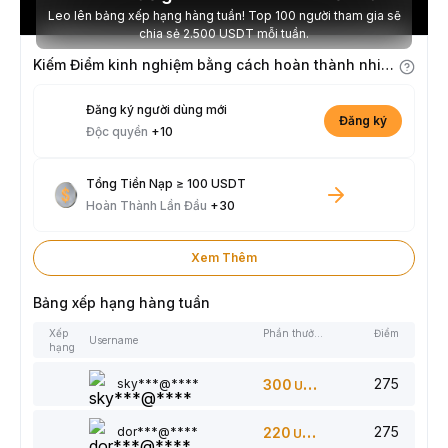
Leo lên bảng xếp hạng hàng tuần! Top 100 người tham gia sẽ
chia sẻ 2.500 USDT mỗi tuần.
Kiếm Điểm kinh nghiệm bằng cách hoàn thành nhiệm vụ
Đăng ký người dùng mới
Đăng ký
Độc quyền
+10
Tổng Tiền Nạp ≥ 100 USDT
Hoàn Thành Lần Đầu
+30
Xem Thêm
Bảng xếp hạng hàng tuần
Xếp
Phần thưởng
Điểm
Username
hạng
275
sky***@****
300
USDT
275
dor***@****
220
USDT