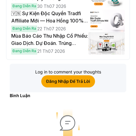
USDT
Đang Diễn Ra
30 Th07 2026
🇻🇳 Sự Kiện Độc Quyền Tradfi
Affiliate Mới — Hoa Hồng 100% &
Hoàn Phí Qua Đêm
Đang Diễn Ra
22 Th07 2026
Mùa Báo Cáo Thu Nhập Cổ Phiếu:
Giao Dịch. Dự Đoán. Trúng
Cybertruck!
Đang Diễn Ra
21 Th07 2026
Log in to comment your thoughts
Đăng Nhập Để Trả Lời
Bình Luận