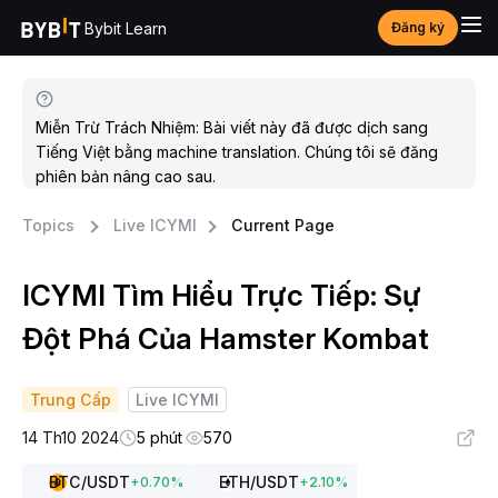
Bybit Learn
Đăng ký
Miễn Trừ Trách Nhiệm: Bài viết này đã được dịch sang
Tiếng Việt bằng machine translation. Chúng tôi sẽ đăng
phiên bản nâng cao sau.
Topics
Live ICYMI
Current Page
ICYMI Tìm Hiểu Trực Tiếp: Sự
Đột Phá Của Hamster Kombat
Trung Cấp
Live ICYMI
14 Th10 2024
5 phút
570
BTC
/USDT
ETH
/USDT
+
0.70
%
+
2.10
%