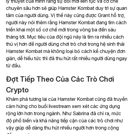
lý thuyết của mình rằng sự đổi mới liên tục và cơ chế
chuyên sâu hơn sẽ giúp
Hamster Kombat
duy trì sự quan
tâm của người dùng. Vị thế này cũng được Grant hỗ trợ,
người này nói thêm rằng
Hamster Kombat
đang tìm cách
triển khai một số cơ chế mới trong vòng ba đến sáu
tháng tới. Mục tiêu của đội ngũ này là tìm ra nhiều cách
thú vị hơn để người dùng chơi trò chơi trong
hệ sinh thái
Hamster Kombat
mà không loại bỏ cách kể chuyện đơn
giản, dễ hiểu tức thì đã thu hút rất nhiều người dùng ngay
từ đầu.
Đợt Tiếp Theo Của Các Trò Chơi
Crypto
Khám phá
tương lai
của Hamster Kombat
cũng đã truyền
cảm hứng cho buổi livestream xem xét các ứng dụng
rộng lớn hơn trong ngành.
Như Sabrina đã chỉ ra, mức
độ phổ biến và khả năng tiếp cận của các trò chơi như
vậy giúp dễ dàng thu hút nhiều người hơn trong cộng