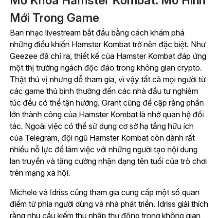
Mở Khóa Hamster Kombat: Mô Hình
Mới Trong Game
Ban nhạc livestream bắt đầu bằng cách khám phá
những điều khiến Hamster Kombat trở nên đặc biệt. Như
Geezee đã chỉ ra,
thiết kế
của Hamster Kombat
đáp ứng
một thị trường ngách độc đáo trong không gian crypto.
Thật thú vị nhưng dễ tham gia, vì vậy tất cả mọi người từ
các game thủ bình thường đến các nhà đầu tư nghiêm
túc đều có thể tận hưởng. Grant cũng đề cập rằng phần
lớn
thành công
của Hamster Kombat
là nhờ quan hệ đối
tác.
Ngoài việc có thể sử dụng cơ sở hạ tầng hữu ích
của Telegram,
đội ngũ
Hamster Kombat
còn dành rất
nhiều nỗ lực để làm việc với những người tạo nội dung
lan truyền và tăng cường nhận dạng tên tuổi của trò chơi
trên mạng xã hội.
Michele và Idriss cũng tham gia cung cấp một số quan
điểm từ phía người dùng và nhà phát triển. Idriss giải thích
rằng nhu cầu kiếm thu nhập thụ động trong không gian