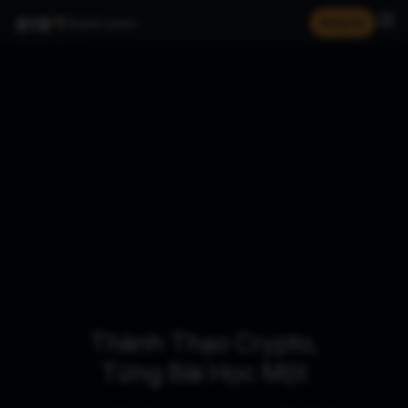
Bybit Learn
Đăng ký
Thành Thạo Crypto,
Từng Bài Học Một