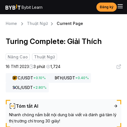
Bybit Learn
Đăng ký
Home
Thuật Ngữ
Current Page
Turing Complete: Giải Thích
Nâng Cao
Thuật Ngữ
16 Th11 2023
3 phút
1,724
BTC
/USDT
ETH
/USDT
+
0.10
%
+
0.40
%
SOL
/USDT
+
2.80
%
Tóm tắt AI
Nhanh chóng nắm bắt nội dung bài viết và đánh giá tâm lý
thị trường chỉ trong 30 giây!