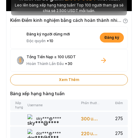
Leo lên bảng xếp hạng hàng tuần! Top 100 người tham gia sẽ
chia sẻ 2.500 USDT mỗi tuần.
Kiếm Điểm kinh nghiệm bằng cách hoàn thành nhiệm vụ
Đăng ký người dùng mới
Đăng ký
Độc quyền
+10
Tổng Tiền Nạp ≥ 100 USDT
Hoàn Thành Lần Đầu
+30
Xem Thêm
Bảng xếp hạng hàng tuần
Xếp
Phần thưởng
Điểm
Username
hạng
275
sky***@****
300
USDT
275
dor***@****
220
USDT