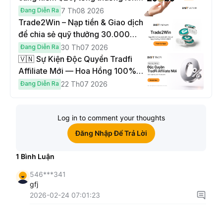
đến $1,000
Đang Diễn Ra
7 Th08 2026
Trade2Win – Nạp tiền & Giao dịch
để chia sẻ quỹ thưởng 30.000
USDT
Đang Diễn Ra
30 Th07 2026
🇻🇳 Sự Kiện Độc Quyền Tradfi
Affiliate Mới — Hoa Hồng 100% &
Hoàn Phí Qua Đêm
Đang Diễn Ra
22 Th07 2026
Log in to comment your thoughts
Đăng Nhập Để Trả Lời
1
Bình Luận
546***341
gfj
2026-02-24 07:01:23