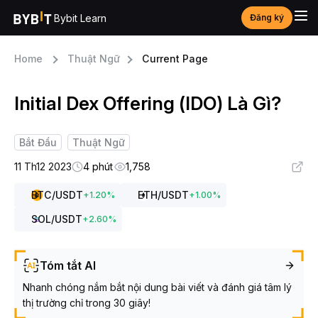
Bybit Learn
Đăng ký
Home
Thuật Ngữ
Current Page
Initial Dex Offering (IDO) Là Gì?
Bắt Đầu
Thuật Ngữ
11 Th12 2023
4 phút
1,758
BTC
/USDT
ETH
/USDT
+
1.20
%
+
1.00
%
SOL
/USDT
+
2.60
%
Tóm tắt AI
Nhanh chóng nắm bắt nội dung bài viết và đánh giá tâm lý
thị trường chỉ trong 30 giây!