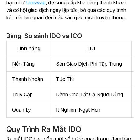
hạn như
Uniswap
, để cung cấp khả năng thanh khoản
và cơ hội giao dịch ngay lập tức, bỏ qua các quy trình
kéo dài liên quan đến các sàn giao dịch truyền thống.
Bảng: So sánh IDO và ICO
Tính năng
IDO
Nền Tảng
Sàn Giao Dịch Phi Tập Trung
N
Thanh Khoản
Tức Thì
B
Truy Cập
Dành Cho Tất Cả Người Dùng
T
Quản Lý
Ít Nghiêm Ngặt Hơn
K
Quy Trình Ra Mắt IDO
Ra mắt IDO bao gồm một số bước quan trọng, đảm bảo