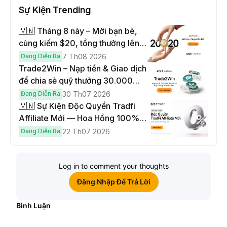
Sự Kiện Trending
🇻🇳 Tháng 8 này – Mời bạn bè,
cùng kiếm $20, tổng thưởng lên
đến $1,000
Đang Diễn Ra
7 Th08 2026
Trade2Win – Nạp tiền & Giao dịch
để chia sẻ quỹ thưởng 30.000
USDT
Đang Diễn Ra
30 Th07 2026
🇻🇳 Sự Kiện Độc Quyền Tradfi
Affiliate Mới — Hoa Hồng 100% &
Hoàn Phí Qua Đêm
Đang Diễn Ra
22 Th07 2026
Log in to comment your thoughts
Đăng Nhập Để Trả Lời
Bình Luận