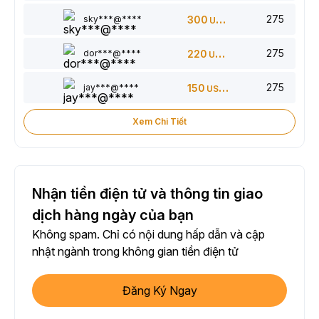
275
sky***@****
300
USDT
275
dor***@****
220
USDT
275
jay***@****
150
USDT
Xem Chi Tiết
Nhận tiền điện tử và thông tin giao
dịch hàng ngày của bạn
Không spam. Chỉ có nội dung hấp dẫn và cập
nhật ngành trong không gian tiền điện tử
Đăng Ký Ngay