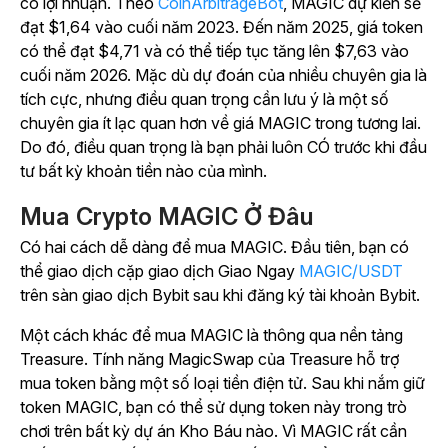
có lợi nhuận. Theo
CoinArbitrageBot
, MAGIC dự kiến sẽ
đạt $1,64 vào cuối năm 2023. Đến năm 2025, giá token
có thể đạt $4,71 và có thể tiếp tục tăng lên $7,63 vào
cuối năm 2026. Mặc dù dự đoán của nhiều chuyên gia là
tích cực, nhưng điều quan trọng cần lưu ý là một số
chuyên gia ít lạc quan hơn về giá MAGIC trong tương lai.
Do đó, điều quan trọng là bạn phải luôn CÓ trước khi đầu
tư bất kỳ khoản tiền nào của mình.
Mua Crypto MAGIC Ở Đâu
Có hai cách dễ dàng để mua MAGIC. Đầu tiên, bạn có
thể giao dịch cặp giao dịch Giao Ngay
MAGIC/USDT
trên sàn giao dịch Bybit sau khi đăng ký tài khoản Bybit.
Một cách khác để mua MAGIC là thông qua nền tảng
Treasure. Tính năng MagicSwap của Treasure hỗ trợ
mua token bằng một số loại tiền điện tử. Sau khi nắm giữ
token MAGIC, bạn có thể sử dụng token này trong trò
chơi trên bất kỳ dự án Kho Báu nào. Vì MAGIC rất cần