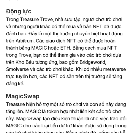
Động lực
Trong Treasure Trove, nhà sưu tập, người chơi trò chơi
và những người khác có thể mua và bán NFT đã được
đánh bạc. Đây là một thị trường chuyên biệt hoạt động
trên Arbitrum. Các giao dịch NFT có thể được hoàn
thành bằng MAGIC hoặc ETH. Bằng cách mua NFT
trong Trove, bạn có thể tham gia vào các trò chơi dựa
trên Kho Báu tương ứng, bao gồm
Bridgeworld
,
Smolverse
và các trò chơi khác. Khi có nhiều metaverse
trực tuyến hơn, các NFT có sẵn trên thị trường sẽ tăng
đáng kể.
MagicSwap
Treasure hiện hỗ trợ một số trò chơi và con số này đang
tăng lên. MAGIC là token hợp nhất liên kết các trò chơi
này. MagicSwap tạo điều kiện thuận lợi cho việc trao đổi
MAGIC cho các loại tiền dự trữ khác được sử dụng trong
các trò chơi khác nhau này. Bằng cách đó, cổng này hỗ