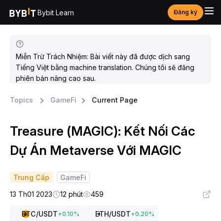
Bybit Learn
Đăng ký
Miễn Trừ Trách Nhiệm: Bài viết này đã được dịch sang
Tiếng Việt bằng machine translation. Chúng tôi sẽ đăng
phiên bản nâng cao sau.
Topics
GameFi
Current Page
Treasure (MAGIC): Kết Nối Các
Dự Án Metaverse Với MAGIC
Trung Cấp
GameFi
13 Th01 2023
12 phút
459
BTC
/USDT
ETH
/USDT
+
0.10
%
+
0.20
%