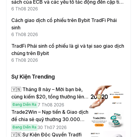
sách của ECB và các yếu tố tác động đến cặp tiền
này
6 Th08 2026
Cách giao dịch cổ phiếu trên Bybit TradFi Phái
sinh
6 Th08 2026
TradFi Phái sinh cổ phiếu là gì và tại sao giao dịch
chúng trên Bybit
6 Th08 2026
Sự Kiện Trending
🇻🇳 Tháng 8 này – Mời bạn bè,
cùng kiếm $20, tổng thưởng lên
đến $1,000
Đang Diễn Ra
7 Th08 2026
Trade2Win – Nạp tiền & Giao dịch
để chia sẻ quỹ thưởng 30.000
USDT
Đang Diễn Ra
30 Th07 2026
🇻🇳 Sự Kiện Độc Quyền Tradfi