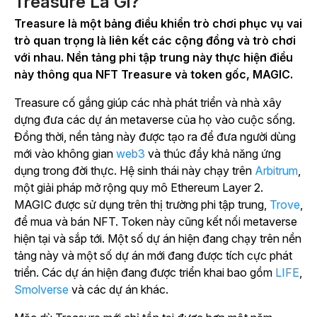
Treasure Là Gì?
Treasure là một bảng điều khiển trò chơi phục vụ vai
trò quan trọng là liên kết các cộng đồng và trò chơi
với nhau. Nền tảng phi tập trung này thực hiện điều
này thông qua NFT Treasure và token gốc, MAGIC.
Treasure cố gắng giúp các nhà phát triển và nhà xây
dựng đưa các dự án metaverse của họ vào cuộc sống.
Đồng thời, nền tảng này được tạo ra để đưa người dùng
mới vào không gian
web3
và thúc đẩy khả năng ứng
dụng trong đời thực. Hệ sinh thái này chạy trên
Arbitrum
,
một giải pháp mở rộng quy mô Ethereum Layer 2.
MAGIC được sử dụng trên thị trường phi tập trung,
Trove
,
để mua và bán NFT. Token này cũng kết nối metaverse
hiện tại và sắp tới. Một số dự án hiện đang chạy trên nền
tảng này và một số dự án mới đang được tích cực phát
triển. Các dự án hiện đang được triển khai bao gồm
LIFE
,
Smolverse
và các dự án khác.