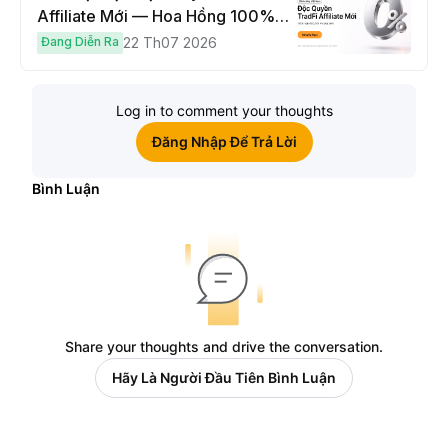
Affiliate Mới — Hoa Hồng 100% &
Hoàn Phí Qua Đêm
Đang Diễn Ra
22 Th07 2026
Log in to comment your thoughts
Đăng Nhập Để Trả Lời
Bình Luận
Share your thoughts and drive the conversation.
Hãy Là Người Đầu Tiên Bình Luận