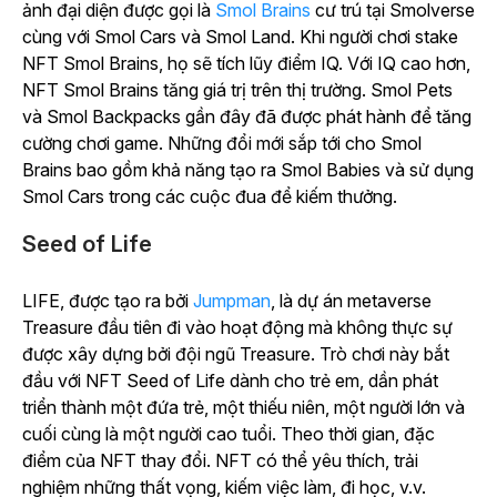
ảnh đại diện được gọi là
Smol Brains
cư trú tại
Smolverse
cùng với Smol Cars và Smol Land. Khi người chơi stake
NFT Smol Brains, họ sẽ tích lũy điểm IQ. Với IQ cao hơn,
NFT Smol Brains tăng giá trị trên thị trường. Smol Pets
và Smol Backpacks gần đây đã được phát hành để tăng
cường chơi game. Những đổi mới sắp tới cho Smol
Brains bao gồm khả năng tạo ra Smol Babies và sử dụng
Smol Cars trong các cuộc đua để kiếm thưởng.
Seed of Life
LIFE
, được tạo ra bởi
Jumpman
, là dự án metaverse
Treasure đầu tiên đi vào hoạt động mà không thực sự
được xây dựng bởi đội ngũ Treasure. Trò chơi này bắt
đầu với NFT Seed of Life dành cho trẻ em, dần phát
triển thành một đứa trẻ, một thiếu niên, một người lớn và
cuối cùng là một người cao tuổi. Theo thời gian, đặc
điểm của NFT thay đổi. NFT có thể yêu thích, trải
nghiệm những thất vọng, kiếm việc làm, đi học, v.v.