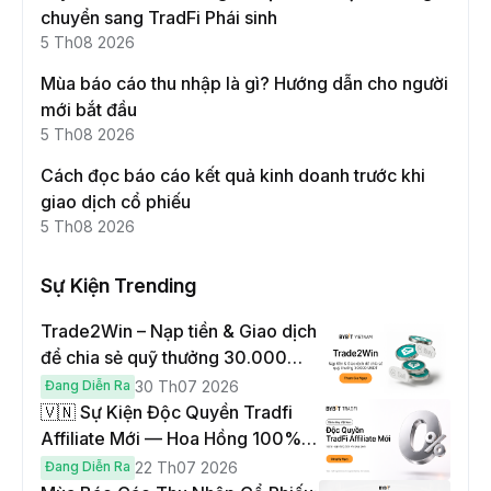
chuyển sang TradFi Phái sinh
5 Th08 2026
Mùa báo cáo thu nhập là gì? Hướng dẫn cho người
mới bắt đầu
5 Th08 2026
Cách đọc báo cáo kết quả kinh doanh trước khi
giao dịch cổ phiếu
5 Th08 2026
Sự Kiện Trending
Trade2Win – Nạp tiền & Giao dịch
để chia sẻ quỹ thưởng 30.000
USDT
Đang Diễn Ra
30 Th07 2026
🇻🇳 Sự Kiện Độc Quyền Tradfi
Affiliate Mới — Hoa Hồng 100% &
Hoàn Phí Qua Đêm
Đang Diễn Ra
22 Th07 2026