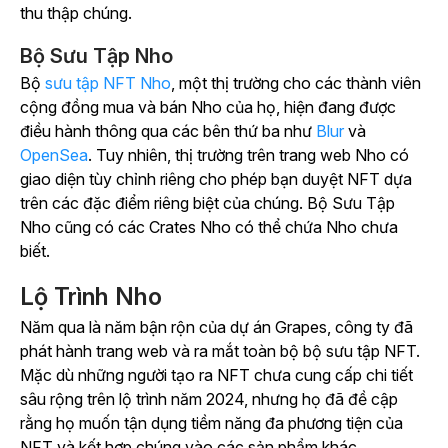
thu thập chúng.
Bộ Sưu Tập Nho
Bộ
sưu tập NFT Nho
, một thị trường cho các thành viên
cộng đồng mua và bán Nho của họ, hiện đang được
điều hành thông qua các bên thứ ba như
Blur
và
OpenSea
. Tuy nhiên, thị trường trên trang web Nho có
giao diện tùy chỉnh riêng cho phép bạn duyệt NFT dựa
trên các đặc điểm riêng biệt của chúng. Bộ Sưu Tập
Nho cũng có các Crates Nho có thể chứa Nho chưa
biết.
Lộ Trình Nho
Năm qua là năm bận rộn của dự án Grapes, công ty đã
phát hành trang web và ra mắt toàn bộ bộ sưu tập NFT.
Mặc dù những người tạo ra NFT chưa cung cấp chi tiết
sâu rộng trên lộ trình năm 2024, nhưng họ đã đề cập
rằng họ muốn tận dụng tiềm năng đa phương tiện của
NFT và kết hợp chúng vào các sản phẩm khác.