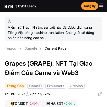
Bybit Learn
Đăng ký
Miễn Trừ Trách Nhiệm: Bài viết này đã được dịch sang
Tiếng Việt bằng machine translation. Chúng tôi sẽ đăng
phiên bản nâng cao sau.
Topics
GameFi
Current Page
Grapes (GRAPE): NFT Tại Giao
Điểm Của Game và Web3
Trung Cấp
GameFi
Explainers
Altcoins
12 Th01 2024
7 phút
675
BTC
/USDT
ETH
/USDT
-0.40
%
+
0.00
%