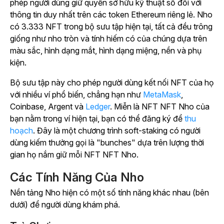
phép người dùng giữ quyền sở hữu kỹ thuật số đối với
thông tin duy nhất trên các token Ethereum riêng lẻ.
Nho
có 3.333 NFT trong bộ sưu tập hiện tại, tất cả đều trông
giống như nho tròn và tính hiếm có của chúng dựa trên
màu sắc, hình dạng mắt, hình dạng miệng, nền và phụ
kiện.
Bộ sưu tập này cho phép người dùng kết nối NFT của họ
với nhiều ví phổ biến, chẳng hạn như
MetaMask
,
Coinbase, Argent và
Ledger
. Miễn là NFT NFT Nho của
bạn nằm trong ví hiện tại, bạn có thể đăng ký để
thu
hoạch
. Đây là một chương trình soft-staking có người
dùng kiếm thưởng gọi là "bunches" dựa trên lượng thời
gian họ nắm giữ mỗi NFT NFT Nho.
Các Tính Năng Của Nho
Nền tảng Nho hiện có một số tính năng khác nhau (bên
dưới) để người dùng khám phá.