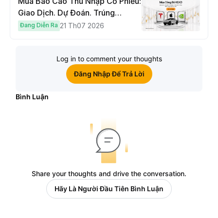
Mùa Báo Cáo Thu Nhập Cổ Phiếu:
Giao Dịch. Dự Đoán. Trúng
Cybertruck!
Đang Diễn Ra
21 Th07 2026
Log in to comment your thoughts
Đăng Nhập Để Trả Lời
Bình Luận
Share your thoughts and drive the conversation.
Hãy Là Người Đầu Tiên Bình Luận