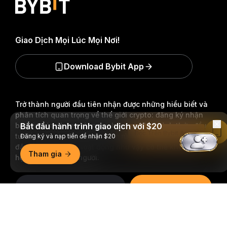
Giao Dịch Mọi Lúc Mọi Nơi!
Download Bybit App
Trở thành người đầu tiên nhận được những hiểu biết và
phân tích quan trọng về thế giới crypto: đăng ký nhận
bản tin của chúng tôi ngay hôm nay.
Bắt đầu hành trình giao dịch với $20
Mọi hình thức đầu
Đọc Trên Bybit App
tư đều tiềm ẩn rủi ro, bao gồm rủi ro mất toàn bộ số tiền
Đăng ký và nạp tiền để nhận $20
đã đầu tư. Những hoạt động như vậy có thể không phù
Tham gia
hợp với tất cả mọi người.
Đăng Ký
Tóm tắt chi tiết
Theo dõi chúng tôi