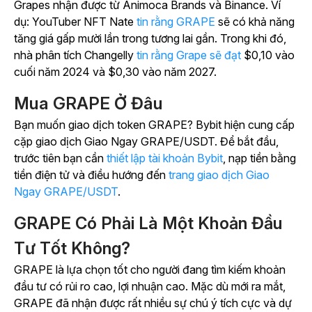
Grapes nhận được từ Animoca Brands và Binance. Ví
dụ: YouTuber NFT Nate
tin rằng GRAPE
sẽ có khả năng
tăng giá gấp mười lần trong tương lai gần. Trong khi đó,
nhà phân tích Changelly
tin rằng Grape sẽ đạt
$0,10 vào
cuối năm 2024 và $0,30 vào năm 2027.
Mua GRAPE Ở Đâu
Bạn muốn giao dịch token GRAPE? Bybit hiện cung cấp
cặp giao dịch Giao Ngay GRAPE/USDT. Để bắt đầu,
trước tiên bạn cần
thiết lập tài khoản Bybit
, nạp tiền bằng
tiền điện tử và điều hướng đến
trang giao dịch Giao
Ngay GRAPE/USDT
.
GRAPE Có Phải Là Một Khoản Đầu
Tư Tốt Không?
GRAPE là lựa chọn tốt cho người đang tìm kiếm khoản
đầu tư có rủi ro cao, lợi nhuận cao. Mặc dù mới ra mắt,
GRAPE đã nhận được rất nhiều sự chú ý tích cực và dự