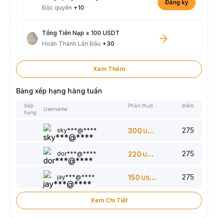
Đăng ký
Độc quyền
+10
Tổng Tiền Nạp ≥ 100 USDT
Hoàn Thành Lần Đầu
+30
Xem Thêm
Bảng xếp hạng hàng tuần
Xếp
Phần thưởng
Điểm
Username
hạng
275
sky***@****
300
USDT
275
dor***@****
220
USDT
275
jay***@****
150
USDT
Xem Chi Tiết