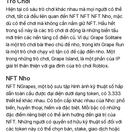
Trò Chơi
Hiện tại có sáu trò chơi khác nhau mà mọi người có thể
chơi, tất cả đều liên quan đến NFT NFT NFT Nho, mặc
dù có thể chơi mà không cần nắm giữ NFT. Hầu hết
trong số này là các trò chơi di động là những biến tấu
mới trên các nền tảng cổ điển cũ. Ví dụ:
Grape Solitaire
là một trò chơi bài theo chủ đề nho, trong khi
Grape Run
là một trò chơi chạy vô tận có đề cập đến nho. Một
trong những trò chơi,
Grape Island
, là một phần của IP
giải trí thân thiện với gia đình của trò
chơi
Roblox
.
NFT Nho
NFT NGrapes, một bộ sưu tập hình ảnh kỹ thuật số hấp
dẫn toàn cầu được đại diện dưới dạng token, có 3.333
thiết kế khác nhau. Có bốn cấp khác nhau của Nho: phổ
biến, huyền thoại, hiếm và đặc biệt. Mỗi bậc có những
đặc điểm riêng biệt có thể ảnh hưởng đến giá trị của
NFT. Những người có quyền sở hữu kỹ thuật số đối với
các token này có thể chọn bán, stake, giao dịch hoặc