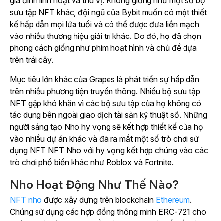
gia đình linh hoạt và thú vị. Không giống như một số bộ
sưu tập NFT khác, đội ngũ của Bybit muốn có một thiết
kế hấp dẫn mọi lứa tuổi và có thể được đưa liền mạch
vào nhiều thương hiệu giải trí khác. Do đó, họ đã chọn
phong cách giống như phim hoạt hình và chủ đề dựa
trên trái cây.
Mục tiêu lớn khác của Grapes là phát triển sự hấp dẫn
trên nhiều phương tiện truyền thông. Nhiều bộ sưu tập
NFT gặp khó khăn vì các bộ sưu tập của họ không có
tác dụng bên ngoài giao dịch tài sản kỹ thuật số. Những
người sáng tạo Nho hy vọng sẽ kết hợp thiết kế của họ
vào nhiều dự án khác và đã ra mắt một số trò chơi sử
dụng NFT NFT Nho với hy vọng kết hợp chúng vào các
trò chơi phổ biến khác như
Roblox
và
Fortnite
.
Nho Hoạt Động Như Thế Nào?
NFT nho
được xây dựng trên
blockchain
Ethereum
.
Chúng sử dụng các hợp đồng thông minh ERC-721
cho