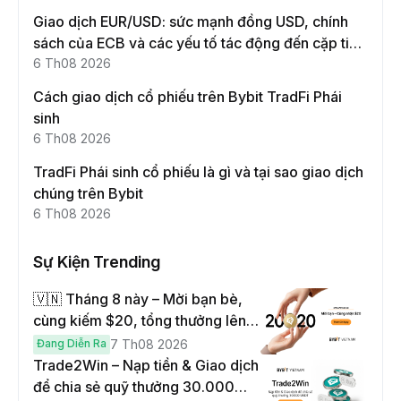
Giao dịch EUR/USD: sức mạnh đồng USD, chính
sách của ECB và các yếu tố tác động đến cặp tiền
này
6 Th08 2026
Cách giao dịch cổ phiếu trên Bybit TradFi Phái
sinh
6 Th08 2026
TradFi Phái sinh cổ phiếu là gì và tại sao giao dịch
chúng trên Bybit
6 Th08 2026
Sự Kiện Trending
🇻🇳 Tháng 8 này – Mời bạn bè,
cùng kiếm $20, tổng thưởng lên
đến $1,000
Đang Diễn Ra
7 Th08 2026
Trade2Win – Nạp tiền & Giao dịch
để chia sẻ quỹ thưởng 30.000