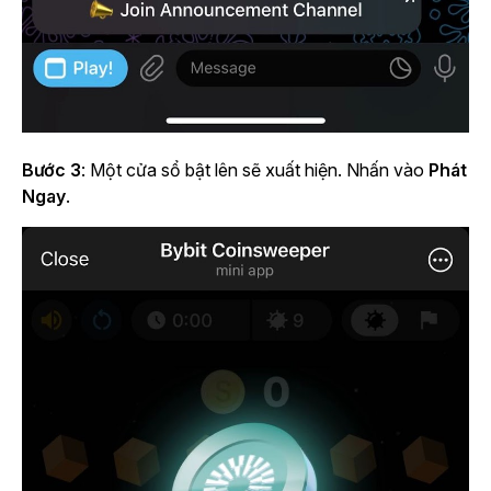
Bước 3
: Một cửa sổ bật lên sẽ xuất hiện. Nhấn vào
Phát
Ngay
.