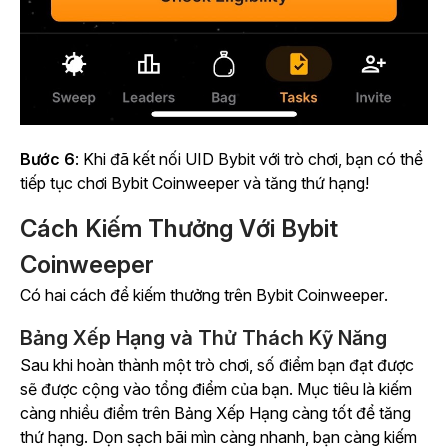
Bước 6
: Khi đã kết nối UID Bybit với trò chơi, bạn có thể
tiếp tục chơi
Bybit Coinweeper
và tăng thứ hạng!
Cách Kiếm Thưởng Với Bybit
Coinweeper
Có hai cách để kiếm thưởng trên
Bybit Coinweeper
.
Bảng Xếp Hạng và Thử Thách Kỹ Năng
Sau khi hoàn thành một trò chơi, số điểm bạn đạt được
sẽ được cộng vào tổng điểm của bạn. Mục tiêu là kiếm
càng nhiều điểm trên Bảng Xếp Hạng càng tốt để tăng
thứ hạng. Dọn sạch bãi mìn càng nhanh, bạn càng kiếm