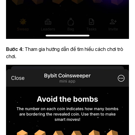
Bước 4
: Tham gia hướng dẫn để tìm hiểu cách chơi trò
chơi.