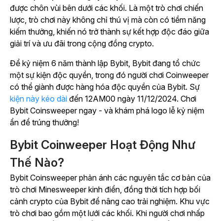
được chôn vùi bên dưới các khối. Là một trò chơi chiến
lược, trò chơi này không chỉ thú vị mà còn có tiềm năng
kiếm thưởng, khiến nó trở thành sự kết hợp độc đáo giữa
giải trí và ưu đãi trong cộng đồng crypto.
Để kỷ niệm 6 năm thành lập Bybit, Bybit đang tổ chức
một sự kiện độc quyền, trong đó
người chơi
Coinweeper
có thể giành được hàng hóa độc quyền của Bybit.
Sự
kiện này kéo dài
đến 12AM00 ngày 11/12/2024. Chơi
Bybit Coinsweeper
ngay - và khám phá logo lễ kỷ niệm
ẩn để trúng thưởng!
Bybit Coinweeper Hoạt Động Như
Thế Nào?
Bybit Coinsweeper
phản ánh các nguyên tắc cơ bản của
trò chơi
Minesweeper
kinh điển, đồng thời tích hợp bối
cảnh crypto của Bybit để nâng cao trải nghiệm. Khu vực
trò chơi bao gồm một lưới các khối. Khi người chơi nhấp