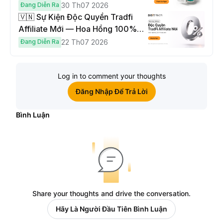
USDT
Đang Diễn Ra
30 Th07 2026
🇻🇳 Sự Kiện Độc Quyền Tradfi
Affiliate Mới — Hoa Hồng 100% &
Hoàn Phí Qua Đêm
Đang Diễn Ra
22 Th07 2026
Log in to comment your thoughts
Đăng Nhập Để Trả Lời
Bình Luận
Share your thoughts and drive the conversation.
Hãy Là Người Đầu Tiên Bình Luận