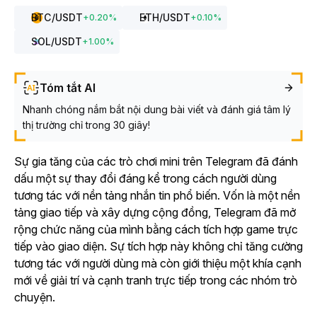
BTC
/USDT
ETH
/USDT
+
0.20
%
+
0.10
%
SOL
/USDT
+
1.00
%
Tóm tắt AI
Nhanh chóng nắm bắt nội dung bài viết và đánh giá tâm lý
thị trường chỉ trong 30 giây!
Sự gia tăng của các trò chơi mini trên Telegram đã đánh
dấu một sự thay đổi đáng kể trong cách người dùng
tương tác với nền tảng nhắn tin phổ biến. Vốn là một nền
tảng giao tiếp và xây dựng cộng đồng, Telegram đã mở
rộng chức năng của mình bằng cách tích hợp game trực
tiếp vào giao diện. Sự tích hợp này không chỉ tăng cường
tương tác với người dùng mà còn giới thiệu một khía cạnh
mới về giải trí và cạnh tranh trực tiếp trong các nhóm trò
chuyện.