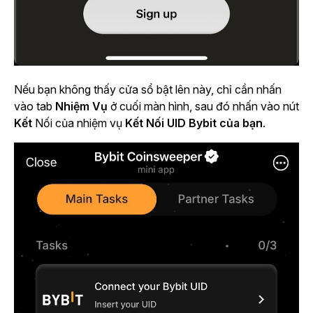
Nếu bạn không thấy cửa sổ bật lên này, chỉ cần nhấn
vào
tab
Nhiệm Vụ
ở cuối màn hình, sau đó nhấn vào nút
Kết
Nối của nhiệm vụ
Kết Nối UID Bybit của bạn
.