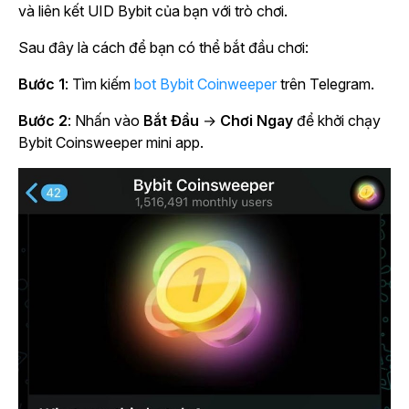
và liên kết UID Bybit của bạn với trò chơi.
Sau đây là cách để bạn có thể bắt đầu chơi:
Bước 1
: Tìm kiếm
bot Bybit Coinweeper
trên Telegram.
Bước 2
: Nhấn vào
Bắt Đầu
→
Chơi Ngay
để khởi chạy
Bybit
Coinsweeper
mini app.