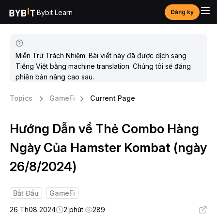
Bybit Learn
Đăng ký
Miễn Trừ Trách Nhiệm: Bài viết này đã được dịch sang
Tiếng Việt bằng machine translation. Chúng tôi sẽ đăng
phiên bản nâng cao sau.
Topics
GameFi
Current Page
Hướng Dẫn về Thẻ Combo Hàng
Ngày Của Hamster Kombat (ngày
26/8/2024)
Bắt Đầu
GameFi
26 Th08 2024
2 phút
289