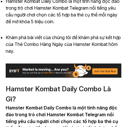
Hamster Kombat Daily Combo là một tính năng độc đáo
trong trò chơi Hamster Kombat Telegram nổi tiếng yêu
cầu người chơi chọn các tổ hợp ba thẻ cụ thể mỗi ngày
để mở khóa 5 triệu coin.
Khám phá bài viết của chúng tôi để khám phá sự kết hợp
của Thẻ Combo Hàng Ngày của Hamster Kombat hôm
nay.
Hamster Kombat Daily Combo Là
Gì?
Hamster Kombat Daily Combo là một tính năng độc
đáo trong trò chơi Hamster Kombat Telegram nổi
tiếng yêu cầu người chơi chọn các tổ hợp ba thẻ cụ