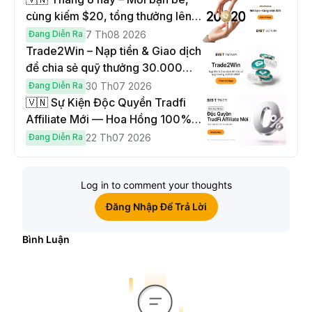
cùng kiếm $20, tổng thưởng lên
đến $1,000
Đang Diễn Ra
7 Th08 2026
Trade2Win – Nạp tiền & Giao dịch
để chia sẻ quỹ thưởng 30.000
USDT
Đang Diễn Ra
30 Th07 2026
🇻🇳 Sự Kiện Độc Quyền Tradfi
Affiliate Mới — Hoa Hồng 100% &
Hoàn Phí Qua Đêm
Đang Diễn Ra
22 Th07 2026
Log in to comment your thoughts
Đăng Nhập Để Trả Lời
Bình Luận