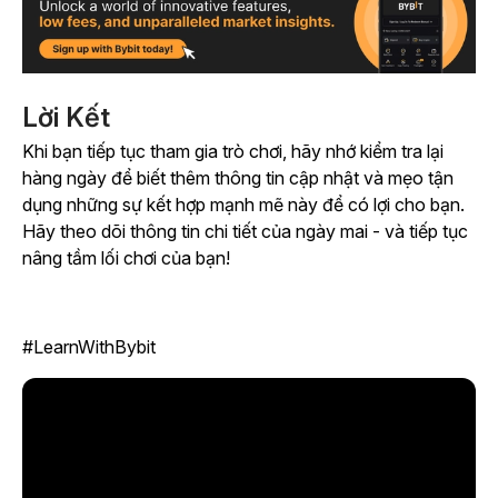
Lời Kết
Khi bạn tiếp tục tham gia trò chơi, hãy nhớ kiểm tra lại
hàng ngày để biết thêm thông tin cập nhật và mẹo tận
dụng những sự kết hợp mạnh mẽ này để có lợi cho bạn.
Hãy theo dõi thông tin chi tiết của ngày mai - và tiếp tục
nâng tầm lối chơi của bạn!
#LearnWithBybit