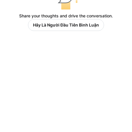
Share your thoughts and drive the conversation.
Hãy Là Người Đầu Tiên Bình Luận