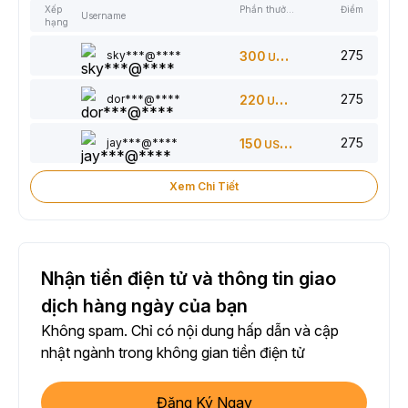
Xếp
Phần thưởng
Điểm
Username
hạng
275
sky***@****
300
USDT
275
dor***@****
220
USDT
275
jay***@****
150
USDT
Xem Chi Tiết
Nhận tiền điện tử và thông tin giao
dịch hàng ngày của bạn
Không spam. Chỉ có nội dung hấp dẫn và cập
nhật ngành trong không gian tiền điện tử
Đăng Ký Ngay