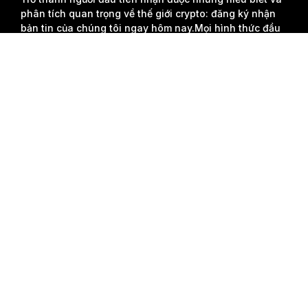
phân tích quan trọng về thế giới crypto: đăng ký nhận
bản tin của chúng tôi ngay hôm nay.
Mọi hình thức đầu
tư đều tiềm ẩn rủi ro, bao gồm rủi ro mất toàn bộ số tiền
Tóm tắt chi tiết
đã đầu tư. Những hoạt động như vậy có thể không phù
hợp với tất cả mọi người.
Đăng Ký
Theo dõi chúng tôi
© 2018-2026 Bybit.com. Đã đăng ký bản quyền.