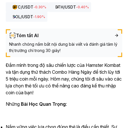
BTC
/USDT
ETH
/USDT
-0.30
%
-0.40
%
SOL
/USDT
-1.90
%
Tóm tắt AI
Nhanh chóng nắm bắt nội dung bài viết và đánh giá tâm lý
thị trường chỉ trong 30 giây!
Đắm mình trong độ sâu chiến lược của
Hamster Kombat
và tận dụng thử thách Combo Hàng Ngày để tích lũy tới
5 triệu coin mỗi ngày. Hôm nay, chúng tôi đi sâu vào các
lựa chọn thẻ tối ưu có thể nâng cao đáng kể thu nhập
coin của bạn!
Những
Bài Học Quan Trọng
:
Nắm vững việc lựa chọn đúng thẻ là điều cần thiết. Sự