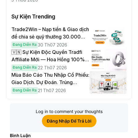
Sự Kiện Trending
Trade2Win – Nạp tiền & Giao dịch
để chia sẻ quỹ thưởng 30.000
USDT
Đang Diễn Ra
30 Th07 2026
🇻🇳 Sự Kiện Độc Quyền Tradfi
Affiliate Mới — Hoa Hồng 100% &
Hoàn Phí Qua Đêm
Đang Diễn Ra
22 Th07 2026
Mùa Báo Cáo Thu Nhập Cổ Phiếu:
Giao Dịch. Dự Đoán. Trúng
Cybertruck!
Đang Diễn Ra
21 Th07 2026
Log in to comment your thoughts
Đăng Nhập Để Trả Lời
Bình Luận