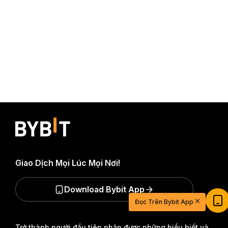
Giao Dịch Mọi Lúc Mọi Nơi!
Download Bybit App
Bắt đầu hành trình giao dịch với $20
Đọc Trên Bybit App
Đăng ký và nạp tiền để nhận $20
Tham gia
Trở thành người đầu tiên nhận được những hiểu biết và