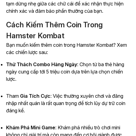
tạm dừng nhẹ giữa các chữ cái để xác nhận thực hiện
chính xác và đảm bảo phần thưởng của bạn.
Cách Kiếm Thêm Coin Trong
Hamster Kombat
Bạn muốn kiếm thêm coin trong
Hamster Kombat
? Xem
các chiến lược sau:
Thử Thách Combo Hàng Ngày
: Chọn từ ba thẻ hàng
ngày cung cấp tới 5 triệu coin dựa trên lựa chọn chiến
lược.
Tham
Gia Tích Cực
: Việc thường xuyên chơi và đăng
nhập nhất quán là rất quan trọng để tích lũy dự trữ coin
đáng kể.
Khám Phá Mini Game
: Khám phá nhiều trò chơi mini
không chỉ giải trí mà còn mang đến cơ hội giành được