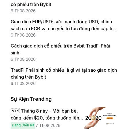
cổ phiếu trên Bybit
6 Th08 2026
Giao dịch EUR/USD: sức mạnh đồng USD, chính
sách của ECB và các yếu tố tác động đến cặp tiền
này
6 Th08 2026
Cách giao dịch cổ phiếu trên Bybit TradFi Phái
sinh
6 Th08 2026
TradFi Phái sinh cổ phiếu là gì và tại sao giao dịch
chúng trên Bybit
6 Th08 2026
Sự Kiện Trending
🇻🇳 Tháng 8 này – Mời bạn bè,
cùng kiếm $20, tổng thưởng lên
đến $1,000
Đang Diễn Ra
7 Th08 2026