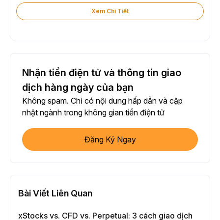
Xem Chi Tiết
Nhận tiền điện tử và thông tin giao
dịch hàng ngày của bạn
Không spam. Chỉ có nội dung hấp dẫn và cập
nhật ngành trong không gian tiền điện tử
Đăng Ký Ngay
Bài Viết Liên Quan
xStocks vs. CFD vs. Perpetual: 3 cách giao dịch