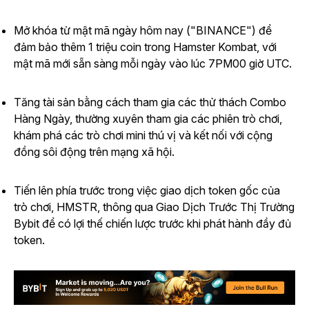
Mở khóa từ mật mã ngày hôm nay ("BINANCE") để
đảm bảo thêm 1 triệu coin trong Hamster Kombat, với
mật mã mới sẵn sàng mỗi ngày vào lúc 7PM00 giờ UTC.
Tăng tài sản bằng cách tham gia các thử thách Combo
Hàng Ngày, thường xuyên tham gia các phiên trò chơi,
khám phá các trò chơi mini thú vị và kết nối với cộng
đồng sôi động trên mạng xã hội.
Tiến lên phía trước trong việc giao dịch token gốc của
trò chơi, HMSTR, thông qua Giao Dịch Trước Thị Trường
Bybit để có lợi thế chiến lược trước khi phát hành đầy đủ
token.