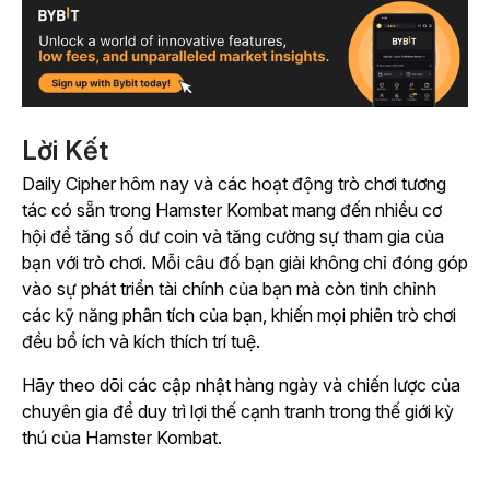
Lời Kết
Daily Cipher hôm nay và các hoạt động trò chơi tương
tác có sẵn trong
Hamster Kombat
mang đến nhiều cơ
hội để tăng số dư coin và tăng cường sự tham gia của
bạn với trò chơi. Mỗi câu đố bạn giải không chỉ đóng góp
vào sự phát triển tài chính của bạn mà còn tinh chỉnh
các kỹ năng phân tích của bạn, khiến mọi phiên trò chơi
đều bổ ích và kích thích trí tuệ.
Hãy theo dõi các cập nhật hàng ngày và chiến lược của
chuyên gia để duy trì lợi thế cạnh tranh trong thế giới kỳ
thú của
Hamster Kombat.