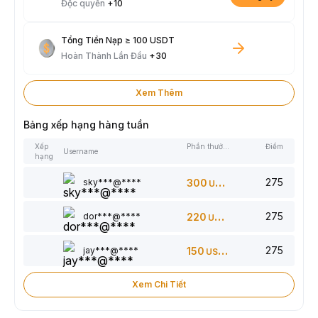
Độc quyền
+10
Tổng Tiền Nạp ≥ 100 USDT
Hoàn Thành Lần Đầu
+30
Xem Thêm
Bảng xếp hạng hàng tuần
Xếp
Phần thưởng
Điểm
Username
hạng
275
sky***@****
300
USDT
275
dor***@****
220
USDT
275
jay***@****
150
USDT
Xem Chi Tiết