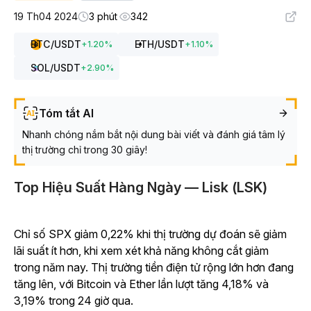
19 Th04 2024
3 phút
342
BTC
/USDT
ETH
/USDT
+
1.20
%
+
1.10
%
SOL
/USDT
+
2.90
%
Tóm tắt AI
Nhanh chóng nắm bắt nội dung bài viết và đánh giá tâm lý
thị trường chỉ trong 30 giây!
Top Hiệu Suất Hàng Ngày — Lisk (LSK)
Chỉ số SPX giảm 0,22% khi thị trường dự đoán sẽ giảm
lãi suất ít hơn, khi xem xét khả năng không cắt giảm
trong năm nay. Thị trường tiền điện tử rộng lớn hơn đang
tăng lên, với Bitcoin và Ether lần lượt tăng 4,18% và
3,19% trong 24 giờ qua.