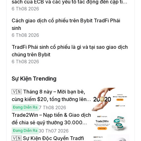
sách của ECB và các yếu tố tác động đến cặp tiền
này
6 Th08 2026
Cách giao dịch cổ phiếu trên Bybit TradFi Phái
sinh
6 Th08 2026
TradFi Phái sinh cổ phiếu là gì và tại sao giao dịch
chúng trên Bybit
6 Th08 2026
Sự Kiện Trending
🇻🇳 Tháng 8 này – Mời bạn bè,
cùng kiếm $20, tổng thưởng lên
đến $1,000
Đang Diễn Ra
7 Th08 2026
Trade2Win – Nạp tiền & Giao dịch
để chia sẻ quỹ thưởng 30.000
USDT
Đang Diễn Ra
30 Th07 2026
🇻🇳 Sự Kiện Độc Quyền Tradfi