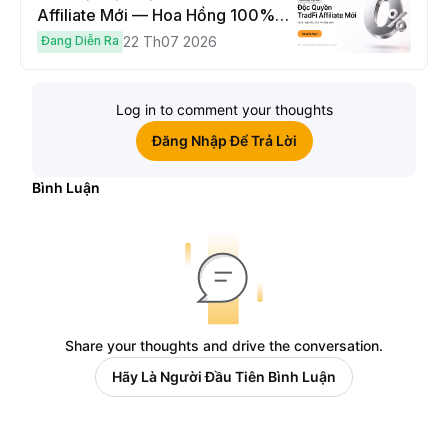
Affiliate Mới — Hoa Hồng 100% &
Hoàn Phí Qua Đêm
Đang Diễn Ra
22 Th07 2026
Log in to comment your thoughts
Đăng Nhập Để Trả Lời
Bình Luận
Share your thoughts and drive the conversation.
Hãy Là Người Đầu Tiên Bình Luận