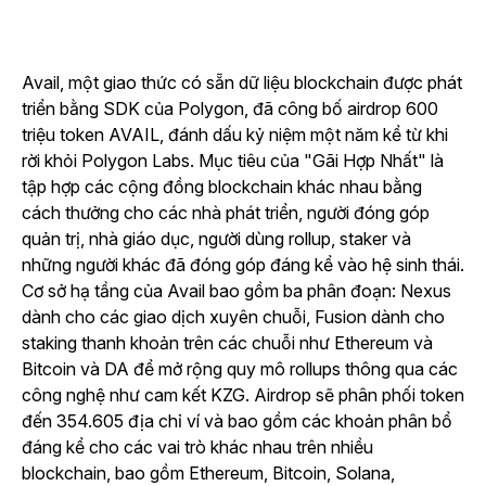
Avail, một giao thức có sẵn dữ liệu blockchain được phát
triển bằng SDK của Polygon, đã công bố airdrop 600
triệu token AVAIL, đánh dấu kỷ niệm một năm kể từ khi
rời khỏi Polygon Labs. Mục tiêu của "Gãi Hợp Nhất" là
tập hợp các cộng đồng blockchain khác nhau bằng
cách thưởng cho các nhà phát triển, người đóng góp
quản trị, nhà giáo dục, người dùng rollup, staker và
những người khác đã đóng góp đáng kể vào hệ sinh thái.
Cơ sở hạ tầng của Avail bao gồm ba phân đoạn: Nexus
dành cho các giao dịch xuyên chuỗi, Fusion dành cho
staking thanh khoản trên các chuỗi như Ethereum và
Bitcoin và DA để mở rộng quy mô rollups thông qua các
công nghệ như cam kết KZG. Airdrop sẽ phân phối token
đến 354.605 địa chỉ ví và bao gồm các khoản phân bổ
đáng kể cho các vai trò khác nhau trên nhiều
blockchain, bao gồm Ethereum, Bitcoin, Solana,