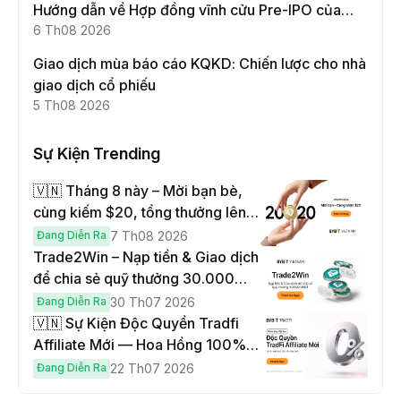
Hướng dẫn về Hợp đồng vĩnh cửu Pre-IPO của
Moonshot AI
6 Th08 2026
Giao dịch mùa báo cáo KQKD: Chiến lược cho nhà
giao dịch cổ phiếu
5 Th08 2026
Sự Kiện Trending
🇻🇳 Tháng 8 này – Mời bạn bè,
cùng kiếm $20, tổng thưởng lên
đến $1,000
Đang Diễn Ra
7 Th08 2026
Trade2Win – Nạp tiền & Giao dịch
để chia sẻ quỹ thưởng 30.000
USDT
Đang Diễn Ra
30 Th07 2026
🇻🇳 Sự Kiện Độc Quyền Tradfi
Affiliate Mới — Hoa Hồng 100% &
Hoàn Phí Qua Đêm
Đang Diễn Ra
22 Th07 2026