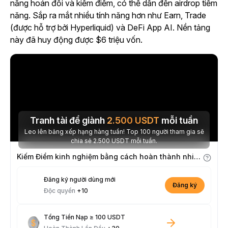
năng hoán đổi và kiếm điểm, có thể dẫn đến airdrop tiềm
năng. Sắp ra mắt nhiều tính năng hơn như Earn, Trade
(được hỗ trợ bởi Hyperliquid) và DeFi App AI. Nền tảng
này đã huy động được $6 triệu vốn.
Tranh tài để giành
2.500
USDT
mỗi tuần
Leo lên bảng xếp hạng hàng tuần! Top 100 người tham gia sẽ
chia sẻ 2.500 USDT mỗi tuần.
Kiếm Điểm kinh nghiệm bằng cách hoàn thành nhiệm vụ
Đăng ký người dùng mới
Đăng ký
Độc quyền
+10
Tổng Tiền Nạp ≥ 100 USDT