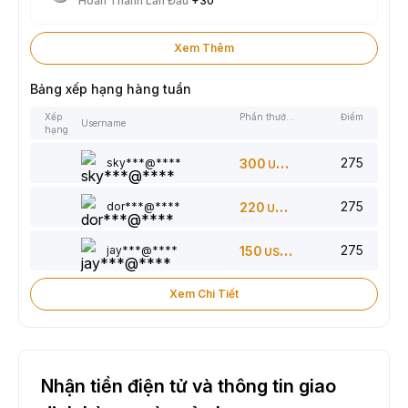
Hoàn Thành Lần Đầu
+30
Xem Thêm
Bảng xếp hạng hàng tuần
Xếp
Phần thưởng
Điểm
Username
hạng
275
sky***@****
300
USDT
275
dor***@****
220
USDT
275
jay***@****
150
USDT
Xem Chi Tiết
Nhận tiền điện tử và thông tin giao