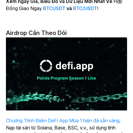
Xem ngay Giá, Biểu Đồ và Dữ Liệu Mới Nhất Về
Hợp
Đồng Giao Ngay
BTCUSDT
và
BTC/USDT
!
Airdrop Cần Theo Dõi
Chương Trình Điểm DeFi App Mùa 1 hiện đã sẵn sàng
.
Nạp tài sản từ Solana, Base, BSC, v.v., sử dụng tính