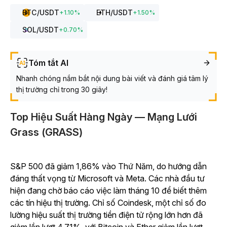
BTC
/USDT
ETH
/USDT
+
1.10
%
+
1.50
%
SOL
/USDT
+
0.70
%
Tóm tắt AI
Nhanh chóng nắm bắt nội dung bài viết và đánh giá tâm lý
thị trường chỉ trong 30 giây!
Top Hiệu Suất Hàng Ngày — Mạng Lưới
Grass (GRASS)
S&P 500 đã giảm 1,86% vào Thứ Năm, do hướng dẫn
đáng thất vọng từ Microsoft và Meta. Các nhà đầu tư
hiện đang chờ báo cáo việc làm tháng 10 để biết thêm
các tín hiệu thị trường. Chỉ số Coindesk, một chỉ số đo
lường hiệu suất thị trường tiền điện tử rộng lớn hơn đã