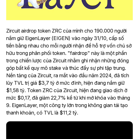
Zircuit airdrop token ZRC của mình cho 190.000 người
nắm giữ EigenLayer (EIGEN) vào ngày 31/10, cấp số
tiền bằng nhau cho mỗi người nhận để hỗ trợ vốn chủ sở
hữu trong phân phối token. "fairdrop" này
là một phần
trong chiến lược của Zircuit nhằm ghi nhận những đóng
góp bất kể quy mô stake và thúc đẩy sự phi tập trung.
Nền tảng của Zircuit, ra mắt vào đầu năm 2024, đã tích
lũy TVL trị giá $3,7 tỷ ở mức đỉnh, hiện đang nắm giữ
$1,58 tỷ. Token ZRC của Zircuit, hiện đang giao dịch ở
mức $0,17, đã giảm 22,7% kể từ khi mở khóa vào tháng
9. EigenLayer, một công ty lớn trong không gian tái tạo
thanh khoản, có TVL là $11,2 tỷ.