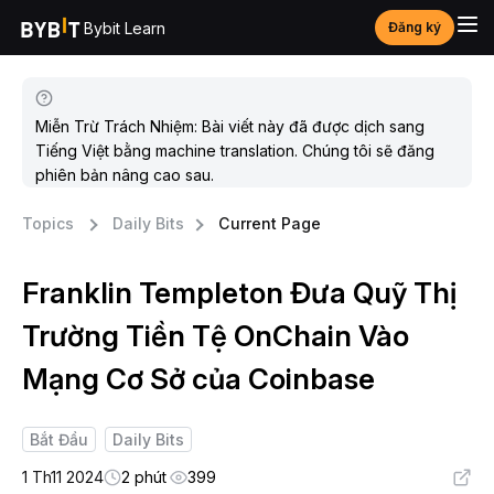
Bybit Learn
Đăng ký
Miễn Trừ Trách Nhiệm: Bài viết này đã được dịch sang
Tiếng Việt bằng machine translation. Chúng tôi sẽ đăng
phiên bản nâng cao sau.
Topics
Daily Bits
Current Page
Franklin Templeton Đưa Quỹ Thị
Trường Tiền Tệ OnChain Vào
Mạng Cơ Sở của Coinbase
Bắt Đầu
Daily Bits
1 Th11 2024
2 phút
399