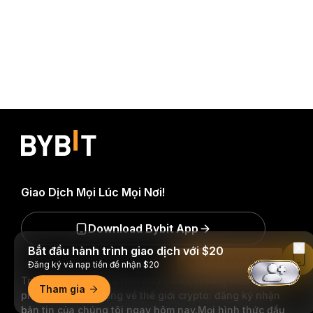
Giao Dịch Mọi Lúc Mọi Nơi!
Download Bybit App
Bắt đầu hành trình giao dịch với $20
Đọc Trên Bybit App
Đăng ký và nạp tiền để nhận $20
Trở thành người đầu tiên nhận được những hiểu biết và
Tham gia
phân tích quan trọng về thế giới crypto: đăng ký nhận
bản tin của chúng tôi ngay hôm nay.
Mọi hình thức đầu