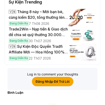
Sự Kiện Trending
🇻🇳 Tháng 8 này – Mời bạn bè,
cùng kiếm $20, tổng thưởng lên
đến $1,000
Đang Diễn Ra
7 Th08 2026
Trade2Win – Nạp tiền & Giao dịch
để chia sẻ quỹ thưởng 30.000
USDT
Đang Diễn Ra
30 Th07 2026
🇻🇳 Sự Kiện Độc Quyền Tradfi
Affiliate Mới — Hoa Hồng 100% &
Hoàn Phí Qua Đêm
Đang Diễn Ra
22 Th07 2026
Log in to comment your thoughts
Đăng Nhập Để Trả Lời
Bình Luận