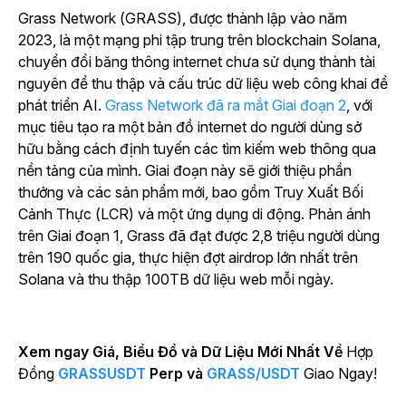
Grass Network (GRASS), được thành lập vào năm
2023, là một mạng phi tập trung trên blockchain Solana,
chuyển đổi băng thông internet chưa sử dụng thành tài
nguyên để thu thập và cấu trúc dữ liệu web công khai để
phát triển AI.
Grass Network đã ra mắt Giai đoạn 2
, với
mục tiêu tạo ra một bản đồ internet do người dùng sở
hữu bằng cách định tuyến các tìm kiếm web thông qua
nền tảng của mình. Giai đoạn này sẽ giới thiệu phần
thưởng và các sản phẩm mới, bao gồm Truy Xuất Bối
Cảnh Thực (LCR) và một ứng dụng di động. Phản ánh
trên Giai đoạn 1, Grass đã đạt được 2,8 triệu người dùng
trên 190 quốc gia, thực hiện đợt airdrop lớn nhất trên
Solana và thu thập 100TB dữ liệu web mỗi ngày.
Xem ngay Giá, Biểu Đồ và Dữ Liệu Mới Nhất Về
Hợp
Đồng
GRASSUSDT
Perp và
GRASS/USDT
Giao Ngay!