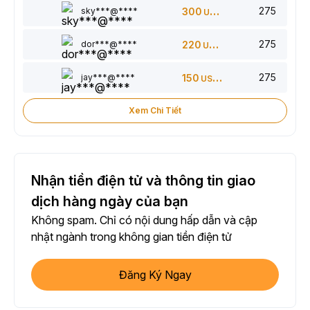
275
sky***@****
300
USDT
275
dor***@****
220
USDT
275
jay***@****
150
USDT
Xem Chi Tiết
Nhận tiền điện tử và thông tin giao
dịch hàng ngày của bạn
Không spam. Chỉ có nội dung hấp dẫn và cập
nhật ngành trong không gian tiền điện tử
Đăng Ký Ngay