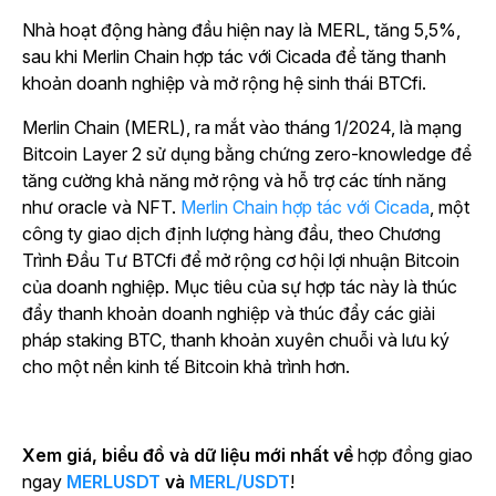
Nhà hoạt động hàng đầu hiện nay là MERL, tăng 5,5%,
sau khi Merlin Chain hợp tác với Cicada để tăng thanh
khoản doanh nghiệp và mở rộng hệ sinh thái BTCfi.
Merlin Chain (MERL), ra mắt vào tháng 1/2024, là mạng
Bitcoin Layer 2 sử dụng bằng chứng zero-knowledge để
tăng cường khả năng mở rộng và hỗ trợ các tính năng
như oracle và NFT.
Merlin Chain hợp tác với Cicada
, một
công ty giao dịch định lượng hàng đầu, theo Chương
Trình Đầu Tư BTCfi để mở rộng cơ hội lợi nhuận Bitcoin
của doanh nghiệp. Mục tiêu của sự hợp tác này là thúc
đẩy thanh khoản doanh nghiệp và thúc đẩy các giải
pháp staking BTC, thanh khoản xuyên chuỗi và lưu ký
cho một nền kinh tế Bitcoin khả trình hơn.
Xem giá, biểu đồ và dữ liệu mới nhất về
hợp đồng giao
ngay
MERLUSDT
và
MERL/USDT
!