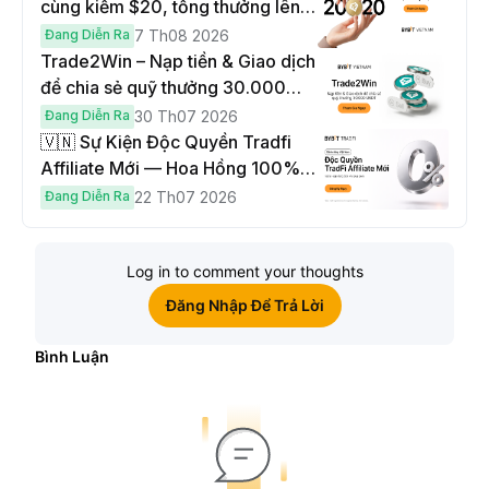
cùng kiếm $20, tổng thưởng lên
đến $1,000
Đang Diễn Ra
7 Th08 2026
Trade2Win – Nạp tiền & Giao dịch
để chia sẻ quỹ thưởng 30.000
USDT
Đang Diễn Ra
30 Th07 2026
🇻🇳 Sự Kiện Độc Quyền Tradfi
Affiliate Mới — Hoa Hồng 100% &
Hoàn Phí Qua Đêm
Đang Diễn Ra
22 Th07 2026
Log in to comment your thoughts
Đăng Nhập Để Trả Lời
Bình Luận