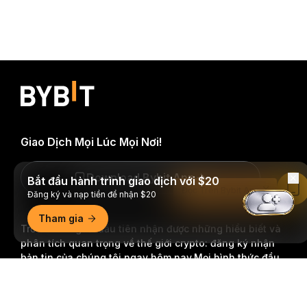
Giao Dịch Mọi Lúc Mọi Nơi!
Download Bybit App
Bắt đầu hành trình giao dịch với $20
Đọc Trên Bybit App
Đăng ký và nạp tiền để nhận $20
Tham gia
Trở thành người đầu tiên nhận được những hiểu biết và
phân tích quan trọng về thế giới crypto: đăng ký nhận
bản tin của chúng tôi ngay hôm nay.
Mọi hình thức đầu
tư đều tiềm ẩn rủi ro, bao gồm rủi ro mất toàn bộ số tiền
Tóm tắt chi tiết
đã đầu tư. Những hoạt động như vậy có thể không phù
hợp với tất cả mọi người.