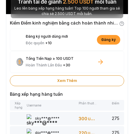
Tranh tài để giành
2.500
USDT
mỗi tuần
Leo lên bảng xếp hạng hàng tuần! Top 100 người tham gia sẽ
chia sẻ 2.500 USDT mỗi tuần.
Kiếm Điểm kinh nghiệm bằng cách hoàn thành nhiệm vụ
Đăng ký người dùng mới
Đăng ký
Độc quyền
+10
Tổng Tiền Nạp ≥ 100 USDT
Hoàn Thành Lần Đầu
+30
Xem Thêm
Bảng xếp hạng hàng tuần
Xếp
Phần thưởng
Điểm
Username
hạng
275
sky***@****
300
USDT
275
dor***@****
220
USDT