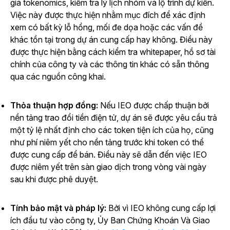
giá tokenomics, kiểm tra lý lịch nhóm và lộ trình dự kiến.
Việc này được thực hiện nhằm mục đích để xác định
xem có bất kỳ lỗ hổng, mối đe dọa hoặc các vấn đề
khác tồn tại trong dự án cung cấp hay không. Điều này
được thực hiện bằng cách kiểm tra whitepaper, hồ sơ tài
chính của công ty và các thông tin khác có sẵn thông
qua các nguồn công khai.
Thỏa thuận hợp đồng:
Nếu IEO được chấp thuận bởi
nền tảng trao đổi tiền điện tử, dự án sẽ được yêu cầu trả
một tỷ lệ nhất định cho các token tiện ích của họ, cũng
như phí niêm yết cho nền tảng trước khi token có thể
được cung cấp để bán. Điều này sẽ dẫn đến việc IEO
được niêm yết trên sàn giao dịch trong vòng vài ngày
sau khi được phê duyệt.
Tính bảo mật và pháp lý:
Bởi vì IEO không cung cấp lợi
ích đầu tư vào công ty, Ủy Ban Chứng Khoán Và Giao