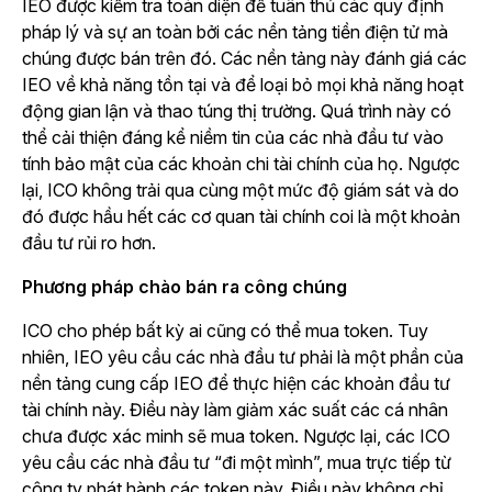
IEO được kiểm tra toàn diện để tuân thủ các quy định
pháp lý và sự an toàn bởi các nền tảng tiền điện tử mà
chúng được bán trên đó. Các nền tảng này đánh giá các
IEO về khả năng tồn tại và để loại bỏ mọi khả năng hoạt
động gian lận và thao túng thị trường. Quá trình này có
thể cải thiện đáng kể niềm tin của các nhà đầu tư vào
tính bảo mật của các khoản chi tài chính của họ. Ngược
lại, ICO không trải qua cùng một mức độ giám sát và do
đó được hầu hết các cơ quan tài chính coi là một khoản
đầu tư rủi ro hơn.
Phương pháp chào bán ra công chúng
ICO cho phép bất kỳ ai cũng có thể mua token. Tuy
nhiên, IEO yêu cầu các nhà đầu tư phải là một phần của
nền tảng cung cấp IEO để thực hiện các khoản đầu tư
tài chính này. Điều này làm giảm xác suất các cá nhân
chưa được xác minh sẽ mua token. Ngược lại, các ICO
yêu cầu các nhà đầu tư “đi một mình”, mua trực tiếp từ
công ty phát hành các token này. Điều này không chỉ