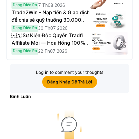
đến $1,000
Đang Diễn Ra
7 Th08 2026
Trade2Win – Nạp tiền & Giao dịch
để chia sẻ quỹ thưởng 30.000
USDT
Đang Diễn Ra
30 Th07 2026
🇻🇳 Sự Kiện Độc Quyền Tradfi
Affiliate Mới — Hoa Hồng 100% &
Hoàn Phí Qua Đêm
Đang Diễn Ra
22 Th07 2026
Log in to comment your thoughts
Đăng Nhập Để Trả Lời
Bình Luận