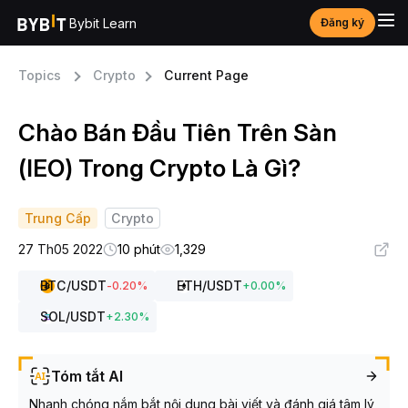
Bybit Learn
Đăng ký
Topics
Crypto
Current Page
Chào Bán Đầu Tiên Trên Sàn
(IEO) Trong Crypto Là Gì?
Trung Cấp
Crypto
27 Th05 2022
10 phút
1,329
BTC
/USDT
ETH
/USDT
-0.20
%
+
0.00
%
SOL
/USDT
+
2.30
%
Tóm tắt AI
Nhanh chóng nắm bắt nội dung bài viết và đánh giá tâm lý