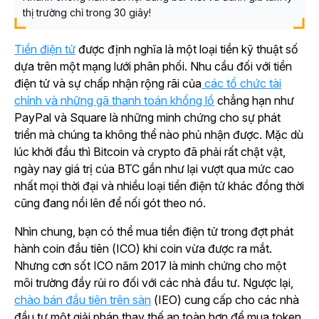
thị trường chỉ trong 30 giây!
Tiền điện tử
được định nghĩa là một loại tiền kỹ thuật số
dựa trên một mạng lưới phân phối. Nhu cầu đối với tiền
điện tử và sự chấp nhận rộng rãi của
các tổ chức tài
chính và những gã thanh toán khổng lồ
chẳng hạn như
PayPal và Square là những minh chứng cho sự phát
triển mà chúng ta không thể nào phủ nhận được. Mặc dù
lúc khởi đầu thì Bitcoin và crypto đã phải rất chật vật,
ngày nay giá trị của BTC gần như lại vượt qua mức cao
nhất mọi thời đại và nhiều loại tiền điện tử khác đồng thời
cũng đang nổi lên để nối gót theo nó.
Nhìn chung, bạn có thể mua tiền điện tử trong đợt phát
hành coin đầu tiên (ICO) khi coin vừa được ra mắt.
Nhưng cơn sốt ICO năm 2017 là minh chứng cho một
môi trường đầy rủi ro đối với các nhà đầu tư. Ngược lại,
chào bán đầu tiên trên sàn
(IEO) cung cấp cho các nhà
đầu tư một giải pháp thay thế an toàn hơn để mua token