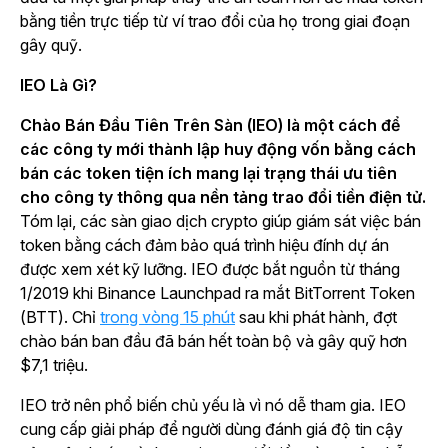
bằng tiền trực tiếp từ ví trao đổi của họ trong giai đoạn
gây quỹ.
IEO Là Gì?
Chào Bán Đầu Tiên Trên Sàn (IEO) là một cách để
các công ty mới thành lập huy động vốn bằng cách
bán các token tiện ích mang lại trạng thái ưu tiên
cho công ty thông qua nền tảng trao đổi tiền điện tử.
Tóm lại, các sàn giao dịch crypto giúp giám sát việc bán
token bằng cách đảm bảo quá trình hiệu đính dự án
được xem xét kỹ lưỡng. IEO được bắt nguồn từ tháng
1/2019 khi Binance Launchpad ra mắt BitTorrent Token
(BTT). Chỉ
trong vòng 15 phút
sau khi phát hành, đợt
chào bán ban đầu đã bán hết toàn bộ và gây quỹ hơn
$7,1 triệu.
IEO trở nên phổ biến chủ yếu là vì nó dễ tham gia. IEO
cung cấp giải pháp để người dùng đánh giá độ tin cậy