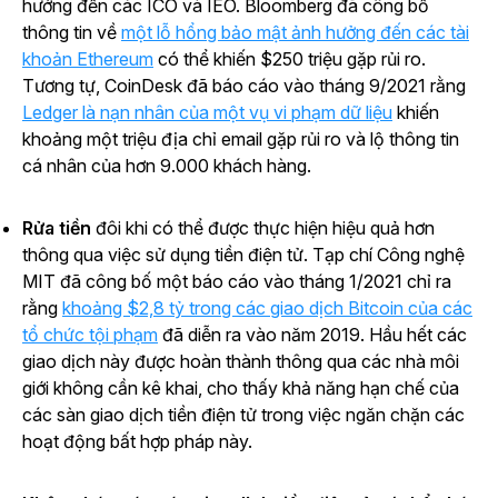
hưởng đến các ICO và IEO. Bloomberg đã công bố
thông tin về
một lỗ hổng bảo mật ảnh hưởng đến các tài
khoản Ethereum
có thể khiến $250 triệu gặp rủi ro.
Tương tự, CoinDesk đã báo cáo vào tháng 9/2021 rằng
Ledger là nạn nhân của một vụ vi phạm dữ liệu
khiến
khoảng một triệu địa chỉ email gặp rủi ro và lộ thông tin
cá nhân của hơn 9.000 khách hàng.
Rửa tiền
đôi khi có thể được thực hiện hiệu quả hơn
thông qua việc sử dụng tiền điện tử.
Tạp chí Công nghệ
MIT
đã công bố một báo cáo vào tháng 1/2021 chỉ ra
rằng
khoảng $2,8 tỷ trong các giao dịch Bitcoin của các
tổ chức tội phạm
đã diễn ra vào năm 2019. Hầu hết các
giao dịch này được hoàn thành thông qua các nhà môi
giới không cần kê khai, cho thấy khả năng hạn chế của
các sàn giao dịch tiền điện tử trong việc ngăn chặn các
hoạt động bất hợp pháp này.