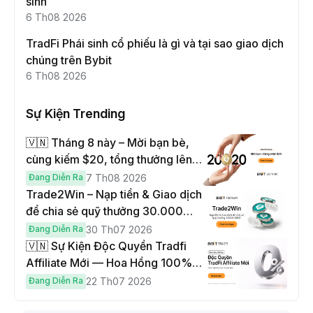
sinh
6 Th08 2026
TradFi Phái sinh cổ phiếu là gì và tại sao giao dịch
chúng trên Bybit
6 Th08 2026
Sự Kiện Trending
🇻🇳 Tháng 8 này – Mời bạn bè,
cùng kiếm $20, tổng thưởng lên
đến $1,000
Đang Diễn Ra
7 Th08 2026
Trade2Win – Nạp tiền & Giao dịch
để chia sẻ quỹ thưởng 30.000
USDT
Đang Diễn Ra
30 Th07 2026
🇻🇳 Sự Kiện Độc Quyền Tradfi
Affiliate Mới — Hoa Hồng 100% &
Hoàn Phí Qua Đêm
Đang Diễn Ra
22 Th07 2026