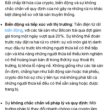
Bất chấp lời hứa của crypto, biến động và sự không
chắc chắn về quy định của nó gây ra những rủi ro khác
biệt đáng kể so với tài sản truyền thống.
Biến động và tiếp xúc với thị trường
: Tiền điện tử rất
biến động
, với các tài sản như Bitcoin trải qua đợt giảm
giá trong một ngày vượt quá 20%. Sự không thể đoán
trước này đặt ra hai rủi ro chính: sự xói mòn giá trị danh
mục đầu tư trước khi những người thừa kế có thể tiếp
cận và khả năng những người thừa kế thiếu kinh nghiệm
có thể hoảng loạn bán đi trong thời kỳ suy thoái thị
trường, bị khóa lỗ nặng nề. Không giống như các tài sản
ổn định, chẳng hạn như bất động sản hoặc trái phiếu,
crypto đòi hỏi sự chú ý liên tục mà không phải tất cả
những người thừa kế đều có thể sẵn sàng hoặc được
trang bị.
Sự
không chắc chắn về pháp lý và quy định
: Môi
trường pháp lý thay đổi nhanh chóng của crypto làm