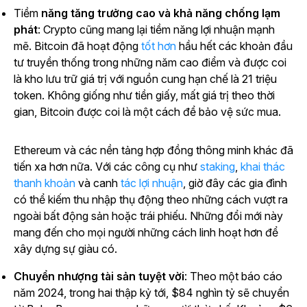
Tiềm
năng tăng trưởng cao và khả năng chống lạm
phát
: Crypto cũng mang lại tiềm năng lợi nhuận mạnh
mẽ. Bitcoin đã
hoạt động
tốt hơn
hầu hết các khoản đầu
tư truyền thống trong những năm cao điểm và được coi
là kho lưu trữ giá trị với nguồn cung hạn chế là 21 triệu
token. Không giống như tiền giấy, mất giá trị theo thời
gian, Bitcoin được coi là một cách để bảo vệ sức mua.
Ethereum và các nền tảng hợp đồng thông minh khác đã
tiến xa hơn nữa.
Với các công cụ như
staking
,
khai thác
thanh khoản
và
canh
tác lợi nhuận
, giờ đây các gia đình
có thể kiếm thu nhập thụ động theo những cách vượt ra
ngoài bất động sản hoặc trái phiếu. Những đổi mới này
mang đến cho mọi người những cách linh hoạt hơn để
xây dựng sự giàu có.
Chuyển nhượng tài sản tuyệt vời
: Theo một báo cáo
năm 2024, trong hai thập kỷ tới, $84 nghìn tỷ sẽ chuyển