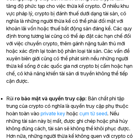
tăng độ phức tạp cho việc thừa kế crypto. Ở nhiều khu
vực pháp lý, crypto bị đánh thuế dưới dạng tài sản, có
nghĩa là những người thừa kế có thể phải đối mặt với
khoản lãi vốn hoặc thuế bất động sản đáng kể. Các quy
định trong tương lai cũng có thể áp đặt các hạn chế đối
với việc chuyển crypto, thêm gánh nặng tuân thủ mới
hoặc xác định lại toàn bộ phân loại tài sản. Các vấn đề
xuyên biên giới cũng có thể phát sinh nếu những người
thừa kế sống ở các quốc gia nơi crypto bị cấm hoặc hạn
chế, có khả năng khiến tài sản di truyền không thể tiếp
cận được.
Rủi
ro bảo mật và quyền truy cập
: Bản chất phi tập
trung của crypto có nghĩa là quyền truy cập phụ thuộc
hoàn toàn
vào
private key
hoặc
cụm từ seed
. Nếu
những tài sản này bị mất, được ghi chép hoặc phá hủy
không đúng cách, tài sản sẽ không thể khôi phục được.
Hơn nữa, những người thừa kế không quen với crypto có