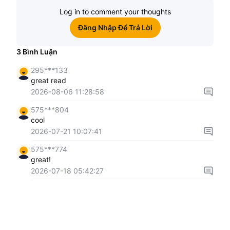
Log in to comment your thoughts
Đăng Nhập Để Trả Lời
3
Bình Luận
295***133
great read
2026-08-06 11:28:58
575***804
cool
2026-07-21 10:07:41
575***774
great!
2026-07-18 05:42:27