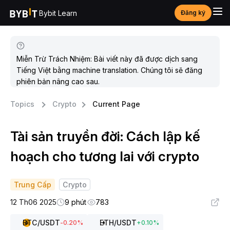
Bybit Learn
Đăng ký
Miễn Trừ Trách Nhiệm: Bài viết này đã được dịch sang
Tiếng Việt bằng machine translation. Chúng tôi sẽ đăng
phiên bản nâng cao sau.
Topics
Crypto
Current Page
Tài sản truyền đời: Cách lập kế
hoạch cho tương lai với crypto
Trung Cấp
Crypto
12 Th06 2025
9 phút
783
BTC
/USDT
ETH
/USDT
-0.20
%
+
0.10
%