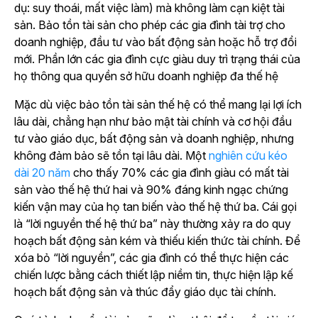
dụ: suy thoái, mất việc làm) mà không làm cạn kiệt tài
sản. Bảo tồn tài sản cho phép các gia đình tài trợ cho
doanh nghiệp, đầu tư vào bất động sản hoặc hỗ trợ đổi
mới. Phần lớn các gia đình cực giàu duy trì trạng thái của
họ thông qua quyền sở hữu doanh nghiệp đa thế hệ
Mặc dù việc bảo tồn tài sản thế hệ có thể mang lại lợi ích
lâu dài, chẳng hạn như bảo mật tài chính và cơ hội đầu
tư vào giáo dục, bất động sản và doanh nghiệp, nhưng
không đảm bảo sẽ tồn tại lâu dài. Một
nghiên cứu kéo
dài 20 năm
cho thấy 70% các gia đình giàu có mất tài
sản vào thế hệ thứ hai và 90% đáng kinh ngạc chứng
kiến vận may của họ tan biến vào thế hệ thứ ba. Cái gọi
là “lời nguyền thế hệ thứ ba” này thường xảy ra do quy
hoạch bất động sản kém và thiếu kiến thức tài chính. Để
xóa bỏ “lời nguyền”, các gia đình có thể thực hiện các
chiến lược bằng cách thiết lập niềm tin, thực hiện lập kế
hoạch bất động sản và thúc đẩy giáo dục tài chính.