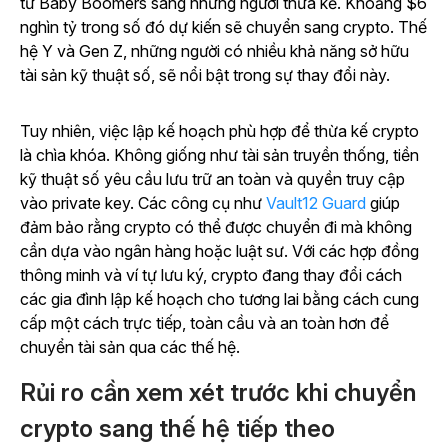
từ Baby Boomers sang những người thừa kế.
Khoảng $6
nghìn tỷ trong số đó dự kiến sẽ chuyển sang crypto. Thế
hệ Y và Gen Z, những người có nhiều khả năng sở hữu
tài sản kỹ thuật số, sẽ nổi bật trong sự thay đổi này.
Tuy nhiên, việc lập kế hoạch phù hợp để thừa kế crypto
là chìa khóa. Không giống như tài sản truyền thống, tiền
kỹ thuật số yêu cầu lưu trữ an toàn và quyền truy cập
vào private key. Các công cụ như
Vault12 Guard
giúp
đảm bảo rằng crypto có thể được chuyển đi mà không
cần dựa vào ngân hàng hoặc luật sư. Với các hợp đồng
thông minh và ví tự lưu ký, crypto đang thay đổi cách
các gia đình lập kế hoạch cho tương lai bằng cách cung
cấp một cách trực tiếp, toàn cầu và an toàn hơn để
chuyển tài sản qua các thế hệ.
Rủi ro cần xem xét trước khi chuyển
crypto sang thế hệ tiếp theo