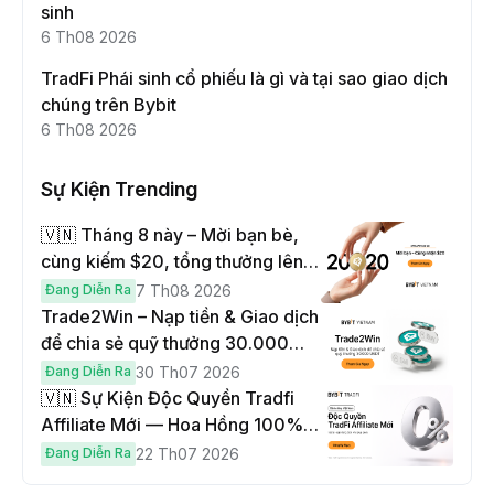
sinh
6 Th08 2026
TradFi Phái sinh cổ phiếu là gì và tại sao giao dịch
chúng trên Bybit
6 Th08 2026
Sự Kiện Trending
🇻🇳 Tháng 8 này – Mời bạn bè,
cùng kiếm $20, tổng thưởng lên
đến $1,000
Đang Diễn Ra
7 Th08 2026
Trade2Win – Nạp tiền & Giao dịch
để chia sẻ quỹ thưởng 30.000
USDT
Đang Diễn Ra
30 Th07 2026
🇻🇳 Sự Kiện Độc Quyền Tradfi
Affiliate Mới — Hoa Hồng 100% &
Hoàn Phí Qua Đêm
Đang Diễn Ra
22 Th07 2026