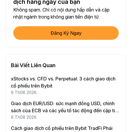
dịch hàng ngày của bạn
Không spam. Chỉ có nội dung hấp dẫn và cập
nhật ngành trong không gian tiền điện tử
Đăng Ký Ngay
Bài Viết Liên Quan
xStocks vs. CFD vs. Perpetual: 3 cách giao dịch
cổ phiếu trên Bybit
6 Th08 2026
Giao dịch EUR/USD: sức mạnh đồng USD, chính
sách của ECB và các yếu tố tác động đến cặp tiền
này
6 Th08 2026
Cách giao dịch cổ phiếu trên Bybit TradFi Phái