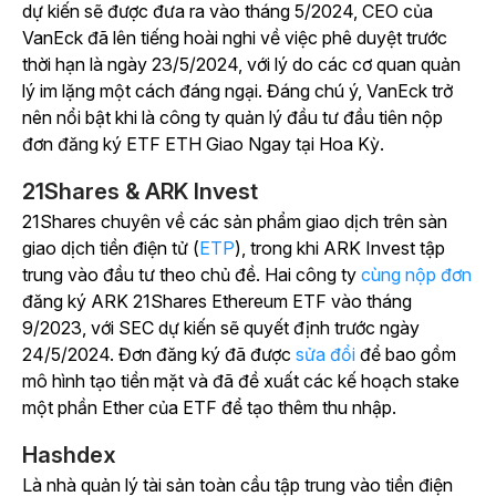
dự kiến sẽ được đưa ra vào tháng 5/2024, CEO của
VanEck đã lên tiếng hoài nghi về việc phê duyệt trước
thời hạn là ngày 23/5/2024, với lý do các cơ quan quản
lý im lặng một cách đáng ngại. Đáng chú ý, VanEck trở
nên nổi bật khi là công ty quản lý đầu tư đầu tiên nộp
đơn đăng ký ETF ETH Giao Ngay tại Hoa Kỳ.
21Shares & ARK Invest
21Shares chuyên về các sản phẩm giao dịch trên sàn
giao dịch tiền điện tử (
ETP
), trong khi ARK Invest tập
trung vào đầu tư theo chủ đề. Hai công ty
cùng nộp đơn
đăng ký ARK 21Shares Ethereum ETF vào tháng
9/2023, với SEC dự kiến sẽ quyết định trước ngày
24/5/2024. Đơn đăng ký đã được
sửa đổi
để bao gồm
mô hình tạo tiền mặt và đã đề xuất các kế hoạch stake
một phần Ether của ETF để tạo thêm thu nhập.
Hashdex
Là nhà quản lý tài sản toàn cầu tập trung vào tiền điện