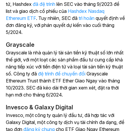
tử, Hashdex
đã đệ trình
lên SEC vào tháng 9/2023 để
list và giao dịch cổ phiếu của
Hashdex Nasdaq
Ethereum ETF
. Tuy nhiên, SEC đã
trì hoãn
quyết định về
đơn đăng ký, với phán quyết dự kiến vào cuối tháng
5/2024.
Grayscale
Grayscale là nhà quản lý tài sản tiền kỹ thuật số lớn nhất
thế giới, với một loạt các sản phẩm đầu tư cung cấp khả
năng tiếp xúc với tiền điện tử và loại tài sản tiền kỹ thuật
số. Công ty
đã
đệ trình để chuyển đổi
Grayscale
Ethereum Trust thành ETF Ether Giao Ngay vào tháng
10/2023. SEC đã kéo dài thời gian xem xét, đặt ra thời
hạn mới cho tháng 6/2024.
Invesco & Galaxy Digital
Invesco, một công ty quản lý đầu tư, đã hợp tác với
Galaxy Digital, một công ty dịch vụ tài chính đa dạng, để
tạo đơn
đăng ký chung
cho ETF Giao Ngay Ethereum