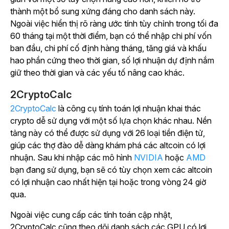
thành một bổ sung xứng đáng cho danh sách này.
Ngoài việc hiển thị rõ ràng ước tính tùy chỉnh trong tối đa
60 tháng tại một thời điểm, bạn có thể nhập chi phí vốn
ban đầu, chi phí cố định hàng tháng, tăng giá và khấu
hao phần cứng theo thời gian, số lợi nhuận dự định nắm
giữ theo thời gian và các yếu tố nâng cao khác.
2CryptoCalc
2CryptoCalc
là công cụ tính toán lợi nhuận khai thác
crypto dễ sử dụng với một số lựa chọn khác nhau. Nền
tảng này có thể được sử dụng với 26 loại tiền điện tử,
giúp các thợ đào dễ dàng khám phá các altcoin có lợi
nhuận. Sau khi nhập các mô hình
NVIDIA
hoặc
AMD
bạn đang sử dụng, bạn sẽ có tùy chọn xem các altcoin
có lợi nhuận cao nhất hiện tại hoặc trong vòng 24 giờ
qua.
Ngoài việc cung cấp các tính toán cập nhật,
2CryptoCalc cũng theo dõi danh sách các GPU có lợi