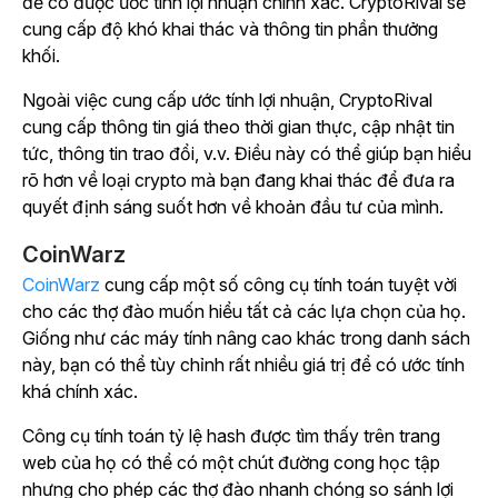
để có được ước tính lợi nhuận chính xác. CryptoRival sẽ
cung cấp độ khó khai thác và thông tin phần thưởng
khối.
Ngoài việc cung cấp ước tính lợi nhuận, CryptoRival
cung cấp thông tin giá theo thời gian thực, cập nhật tin
tức, thông tin trao đổi, v.v. Điều này có thể giúp bạn hiểu
rõ hơn về loại crypto mà bạn đang khai thác để đưa ra
quyết định sáng suốt hơn về khoản đầu tư của mình.
CoinWarz
CoinWarz
cung cấp một số công cụ tính toán tuyệt vời
cho các thợ đào muốn hiểu tất cả các lựa chọn của họ.
Giống như các máy tính nâng cao khác trong danh sách
này, bạn có thể tùy chỉnh rất nhiều giá trị để có ước tính
khá chính xác.
Công cụ tính toán tỷ lệ hash được tìm thấy trên trang
web của họ có thể có một chút đường cong học tập
nhưng cho phép các thợ đào nhanh chóng so sánh lợi