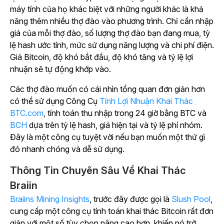
máy tính của họ khác biệt với những người khác là khả
năng thêm nhiều thợ đào vào phương trình. Chỉ cần nhập
giá của mỗi thợ đào, số lượng thợ đào bạn đang mua, tỷ
lệ hash ước tính, mức sử dụng năng lượng và chi phí điện.
Giá Bitcoin, độ khó bắt đầu, độ khó tăng và tỷ lệ lợi
nhuận sẽ tự động khớp vào.
Các thợ đào muốn có cái nhìn tổng quan đơn giản hơn
có thể sử dụng Công Cụ
Tính Lợi Nhuận Khai Thác
BTC.com
, tính toán thu nhập trong 24 giờ bằng BTC và
BCH
dựa trên tỷ lệ hash, giá hiện tại và tỷ lệ phí nhóm.
Đây là một công cụ tuyệt vời nếu bạn muốn một thứ gì
đó nhanh chóng và dễ sử dụng.
Thông Tin Chuyên Sâu Về Khai Thác
Braiin
Braiins Mining Insights
, trước đây được gọi là
Slush Pool
,
cung cấp một công cụ tính toán khai thác Bitcoin rất đơn
giản với một số tùy chọn nâng cao hơn, khiến nó trở