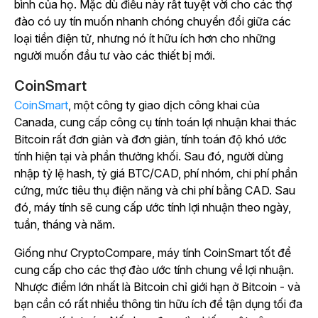
bình của họ. Mặc dù điều này rất tuyệt vời cho các thợ
đào có uy tín muốn nhanh chóng chuyển đổi giữa các
loại tiền điện tử, nhưng nó ít hữu ích hơn cho những
người muốn đầu tư vào các thiết bị mới.
CoinSmart
CoinSmart
, một công ty giao dịch công khai của
Canada, cung cấp công cụ tính toán lợi nhuận khai thác
Bitcoin rất đơn giản và đơn giản, tính toán độ khó ước
tính hiện tại và phần thưởng khối. Sau đó, người dùng
nhập tỷ lệ hash, tỷ giá BTC/CAD, phí nhóm, chi phí phần
cứng, mức tiêu thụ điện năng và chi phí bằng CAD. Sau
đó, máy tính sẽ cung cấp ước tính lợi nhuận theo ngày,
tuần, tháng và năm.
Giống như CryptoCompare, máy tính CoinSmart tốt để
cung cấp cho các thợ đào ước tính chung về lợi nhuận.
Nhược điểm lớn nhất là Bitcoin chỉ giới hạn ở Bitcoin - và
bạn cần có rất nhiều thông tin hữu ích để tận dụng tối đa