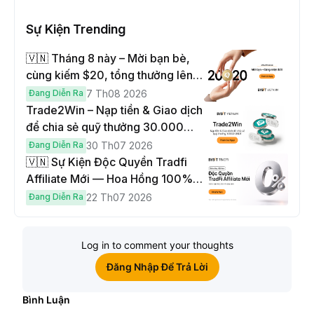
Sự Kiện Trending
🇻🇳 Tháng 8 này – Mời bạn bè,
cùng kiếm $20, tổng thưởng lên
đến $1,000
Đang Diễn Ra
7 Th08 2026
Trade2Win – Nạp tiền & Giao dịch
để chia sẻ quỹ thưởng 30.000
USDT
Đang Diễn Ra
30 Th07 2026
🇻🇳 Sự Kiện Độc Quyền Tradfi
Affiliate Mới — Hoa Hồng 100% &
Hoàn Phí Qua Đêm
Đang Diễn Ra
22 Th07 2026
Log in to comment your thoughts
Đăng Nhập Để Trả Lời
Bình Luận