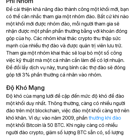
Phí Nhóm
Để cải thiện khả năng đào thành công một khối mới, bạn
có thể cân nhắc tham gia một nhóm đào. Bất cứ khi nào
một khối mới được nhóm đào, mỗi người tham gia sẽ
nhận được một phần phần thưởng bằng với khoản đóng
góp của họ. Các nhóm khai thác crypto thu thập sức
mạnh của nhiều thợ đào và được quản trị viên lưu trữ.
Tham gia một nhóm khai thác sẽ loại bỏ một số công
việc kỹ thuật mà một cá nhân cần làm để có lợi nhuận.
Để đổi lấy dịch vụ này, trung bình các thợ đào sẽ đóng
góp tới 3% phần thưởng cá nhân vào nhóm.
Độ Khó Mạng
Độ khó của mạng lưới đề cập đến mức độ khó để đào
một khối duy nhất. Thông thường, càng có nhiều người
đào trên một blockchain, việc đào một khối càng trở nên
khó khăn. Ví dụ: vào năm 2009, phần
thưởng khi đào
một khối Bitcoin là 50 BTC. Khi ngày càng có nhiều
người đào crypto, giảm số lượng BTC sẵn có, số lượng